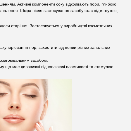
ішенням. Активні компоненти соку відкривають пори, глибоко
палення. Шкіра після застосування засобу стає підтягнутою,
оцеси старіння. Застосовується у виробництві косметичних
закупорювання пор, захистити від появи різних запальних
нозагоювальним засобом;
тому що має дивовижні відновлюючі властивості та стимулює