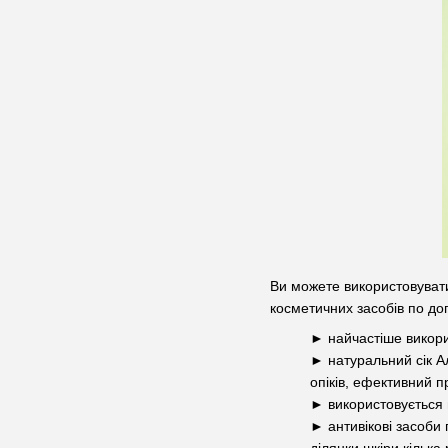
Ви можете використовувати
косметичних засобів по до
►
найчастіше викори
►
натуральний сік А
опіків, ефективний п
►
використовується 
►
антивікові засоби