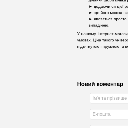
ділянки шкіри кілька
►
додаючи сік цієї 
►
ще його можна вик
►
являється просто 
випадінню.
У нашому інтернет-магази
умовах. Ціна такого уніве
підтягнутою і пружною, а в
Новий коментар