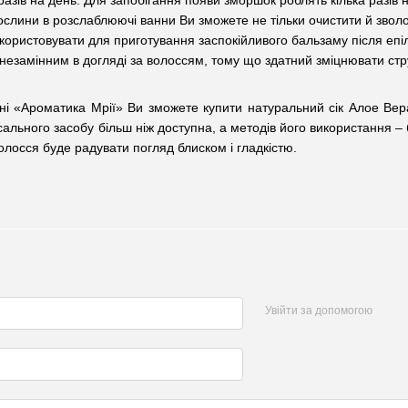
 разів на день. Для запобігання появи зморшок роблять кілька разів
рослини в розслаблюючі ванни Ви зможете не тільки очистити й звол
ористовувати для приготування заспокійливого бальзаму після епіл
незамінним в догляді за волоссям, тому що здатний зміцнювати ст
ні «Ароматика Мрії» Ви зможете купити натуральний сік Алое Вер
рсального засобу більш ніж доступна, а методів його використання 
олосся буде радувати погляд блиском і гладкістю.
Увійти за допомогою