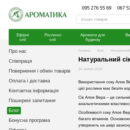
Перейти к основному контенту
095 276 55 69
067 5
Ефірні
Рослинні
Аромати для
Ва
олії
олії
будинку
Про нас
Головна
Блог
Натуральний
Натуральний сі
Співпраця
24 липня 2020
Повернення і обмін товарів
Оплата і доставка
Використання соку Алое Вер
цієї рослини має безліч ко
Контактна інформація
Сік Алое Вера – це сильни
Поширені запитання
анальгетичними властивос
Блог
Особливості соку Алое Вер
багато вітамінів. Основно
Бонусна програма
утворюють на шкірі захисну