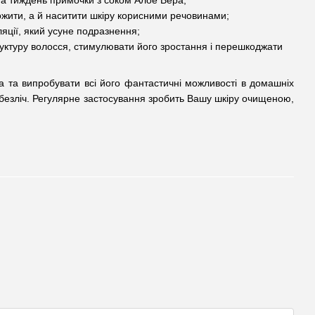
 на тиждень примочки з соком Алое Вера;
ожити, а й наситити шкіру корисними речовинами;
яції, який усуне подразнення;
руктуру волосся, стимулювати його зростання і перешкоджати
а та випробувати всі його фантастичні можливості в домашніх
– безліч. Регулярне застосування зробить Вашу шкіру очищеною,