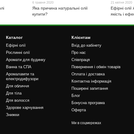
6 травня 2020
21 квітня 2020
лі
Яка причина натуральні олії
Ефірні олії
купити?
якість і ефе
Каталог
Клієнтам
Ефірні олії
Вхід до кабінету
Рослинні олії
Про нас
Аромати для будинку
Співпраця
Ванна та СПА
Повернення і обмін товарів
Аромалампи та
Оплата і доставка
електродифузори
Контактна інформація
Для обличчя
Поширені запитання
Для тіла
Блог
Для волосся
Бонусна програма
Здорове харчування
Оферта
Знижки
Ми в соцмережах