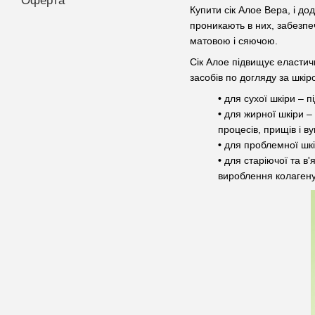
Оферта
Купити сік Алое Вера, і д
проникають в них, забезпе
матовою і сяючою.
Сік Алое підвищує еластич
засобів по догляду за шкір
•
для сухої шкіри – п
•
для жирної шкіри –
процесів, прищів і вуг
•
для проблемної шк
•
для старіючої та в
вироблення колагену