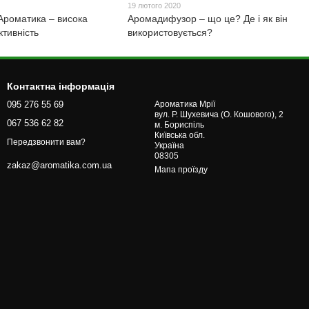
19 лютого 2020
 Ароматика – висока
Аромадифузор – що це? Де і як він
ктивність
використовується?
Контактна інформація
095 276 55 69
Ароматика Мрії
вул. Р. Шухевича (О. Кошового), 2
067 536 62 82
м. Бориcпіль
Київська обл.
Передзвонити вам?
Україна
08305
zakaz@aromatika.com.ua
Мапа проїзду