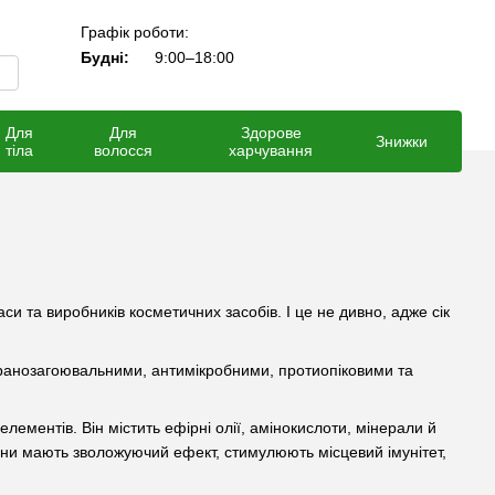
Графік роботи:
Мій кошик
Будні:
9:00–18:00
Для
Для
Здорове
Знижки
тіла
волосся
харчування
и та виробників косметичних засобів. І це не дивно, адже сік
є ранозагоювальними, антимікробними, протиопіковими та
ементів. Він містить ефірні олії, амінокислоти, мінерали й
они мають зволожуючий ефект, стимулюють місцевий імунітет,