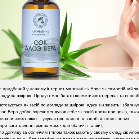
 придбаний у нашому інтернет-магазині сік Алое як самостійний зас
гляду за шкірою. Продукт має багато косметичних переваг та способ
стовується як засіб по догляду за шкірою, адже він живить і збагач
лое Вера добре зарекомендував себе як засіб проти прищиків, також
ри сонячних опіках – усуває вже наявні та запобігає появі нових;
при виготовленні різних масок для обличчя та шиї;
 по догляду за обличчям і тілом також мають у своєму складі сік Ал