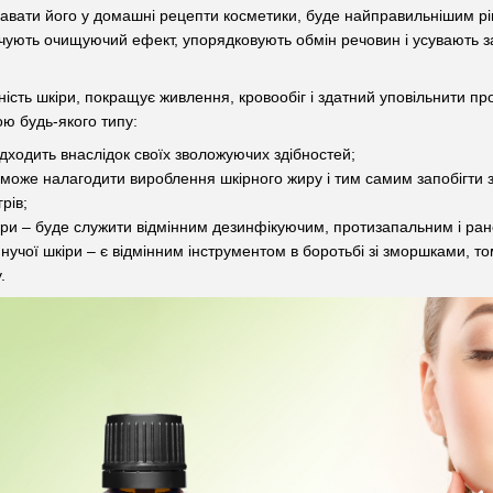
одавати його у домашні рецепти косметики, буде найправильнішим р
чують очищуючий ефект, упорядковують обмін речовин і усувають за
ність шкіри, покращує живлення, кровообіг і здатний уповільнити пр
ою будь-якого типу:
ідходить внаслідок своїх зволожуючих здібностей;
 може налагодити вироблення шкірного жиру і тим самим запобігти 
рів;
іри – буде служити відмінним дезинфікуючим, протизапальним і ра
'янучої шкіри – є відмінним інструментом в боротьбі зі зморшками, 
.