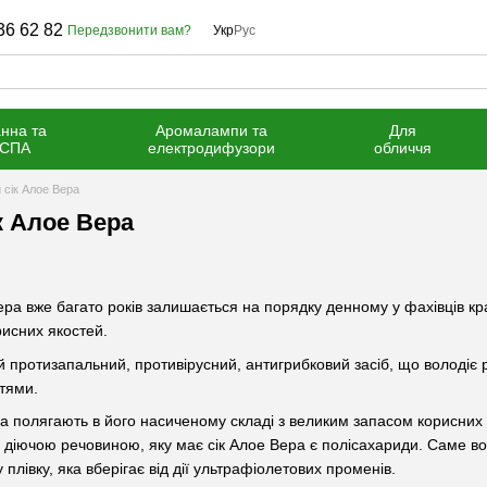
36 62 82
Передзвонити вам?
Укр
Рус
нна та
Аромалампи та
Для
СПА
електродифузори
обличчя
 сік Алое Вера
к Алое Вера
а вже багато років залишається на порядку денному у фахівців крас
рисних якостей.
й протизапальний, противірусний, антигрибковий засіб, що володі
тями.
а полягають в його насиченому складі з великим запасом корисних ел
ю діючою речовиною, яку має сік Алое Вера є полісахариди. Саме в
 плівку, яка вберігає від дії ультрафіолетових променів.