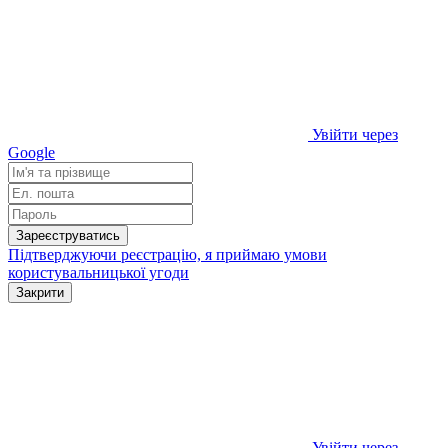
Увійти через
Google
Зареєструватись
Підтверджуючи реєстрацію, я приймаю умови
користувальницької угоди
Закрити
Увійти через