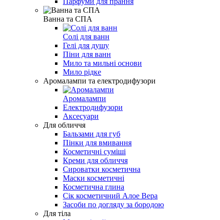
Парфуми для прання
Ванна та СПА
Солі для ванн
Гелі для душу
Піни для ванн
Мило та мильні основи
Мило рідке
Аромалампи та електродифузори
Аромалампи
Електродифузори
Аксесуари
Для обличчя
Бальзами для губ
Пінки для вмивання
Косметичні суміші
Креми для обличчя
Сироватки косметична
Маски косметичні
Косметична глина
Сік косметичний Алое Вера
Засоби по догляду за бородою
Для тіла