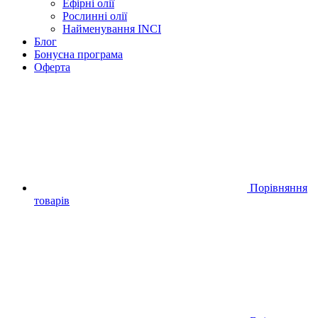
Ефірні олії
Рослинні олії
Найменування INCI
Блог
Бонусна програма
Оферта
Порівняння
товарів