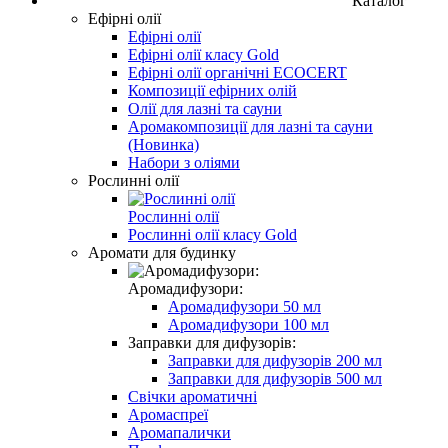
Каталог
Ефірні олії
Ефірні олії
Ефірні олії класу Gold
Ефірні олії органічні ECOCЕRT
Композиції ефірних олій
Олії для лазні та сауни
Аромакомпозиції для лазні та сауни
(Новинка)
Набори з оліями
Рослинні олії
Рослинні олії
Рослинні олії класу Gold
Аромати для будинку
Аромадифузори:
Аромадифузори 50 мл
Аромадифузори 100 мл
Заправки для дифузорів:
Заправки для дифузорів 200 мл
Заправки для дифузорів 500 мл
Свічки ароматичні
Аромаспреї
Аромапалички