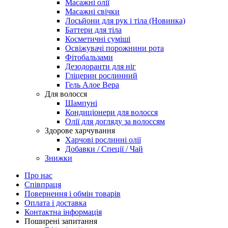
Масажні олії
Масажні свічки
Лосьйони для рук і тіла (Новинка)
Баттери для тіла
Косметичні суміші
Освіжувачі порожнини рота
Фітобальзами
Дезодоранти для ніг
Гліцерин рослинний
Гель Алое Вера
Для волосся
Шампуні
Кондиціонери для волосся
Олії для догляду за волоссям
Здорове харчування
Харчові рослинні олії
Добавки / Спеції / Чай
Знижки
Про нас
Співпраця
Повернення і обмін товарів
Оплата і доставка
Контактна інформація
Поширені запитання