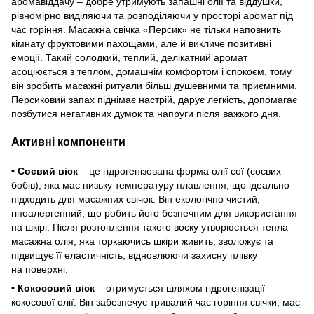
аромавіддачу – добре утримують запашні олії та віддушки,
рівномірно виділяючи та розподіляючи у просторі аромат під
час горіння. Масажна свічка «Персик» не тільки наповнить
кімнату фруктовими пахощами, але й викличе позитивні
емоції. Такий солодкий, теплий, делікатний аромат
асоціюється з теплом, домашнім комфортом і спокоєм, тому
він зробить масажні ритуали більш душевними та приємними.
Персиковий запах піднімає настрій, дарує легкість, допомагає
позбутися негативних думок та напруги після важкого дня.
Активні компоненти
• Соєвий віск
– це гідрогенізована форма олії сої (соєвих
бобів), яка має низьку температуру плавлення, що ідеально
підходить для масажних свічок. Він екологічно чистий,
гіпоалергенний, що робить його безпечним для використання
на шкірі. Після розтоплення такого воску утворюється тепла
масажна олія, яка торкаючись шкіри живить, зволожує та
підвищує її еластичність, відновлюючи захисну плівку
на поверхні.
• Кокосовий віск
– отримується шляхом гідрогенізації
кокосової олії. Він забезпечує тривалий час горіння свічки, має