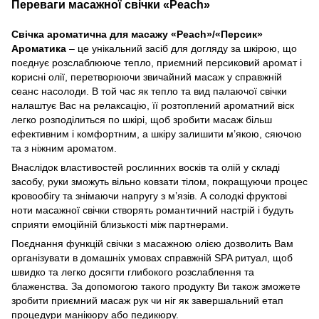
Переваги масажної свічки «Peach»
Свічка ароматична для масажу «Peach»/«Персик»
Ароматика
– це унікальний засіб для догляду за шкірою, що
поєднує розслаблююче тепло, приємний персиковий аромат і
корисні олії, перетворюючи звичайний масаж у справжній
сеанс насолоди. В той час як тепло та вид палаючої свічки
налаштує Вас на релаксацію, її розтоплений ароматний віск
легко розподілиться по шкірі, щоб зробити масаж більш
ефективним і комфортним, а шкіру залишити м’якою, сяючою
та з ніжним ароматом.
Внаслідок властивостей рослинних восків та олій у складі
засобу, руки зможуть вільно ковзати тілом, покращуючи процес
кровообігу та знімаючи напругу з м’язів. А солодкі фруктові
ноти масажної свічки створять романтичний настрій і будуть
сприяти емоційній близькості між партнерами.
Поєднання функцій свічки з масажною олією дозволить Вам
організувати в домашніх умовах справжній SPA ритуал, щоб
швидко та легко досягти глибокого розслаблення та
блаженства. За допомогою такого продукту Ви також зможете
зробити приємний масаж рук чи ніг як завершальний етап
процедури манікюру або педикюру.