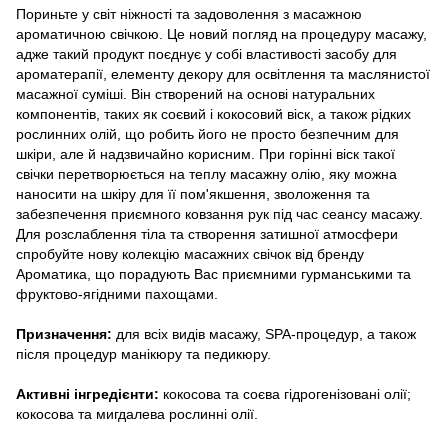
Пориньте у світ ніжності та задоволення з масажною
ароматичною свічкою. Це новий погляд на процедуру масажу,
адже такий продукт поєднує у собі властивості засобу для
ароматерапії, елементу декору для освітлення та маслянистої
масажної суміші. Він створений на основі натуральних
компонентів, таких як соєвий і кокосовий віск, а також рідких
рослинних олій, що робить його не просто безпечним для
шкіри, але й надзвичайно корисним. При горінні віск такої
свічки перетворюється на теплу масажну олію, яку можна
наносити на шкіру для її пом'якшення, зволоження та
забезпечення приємного ковзання рук під час сеансу масажу.
Для розслаблення тіла та створення затишної атмосфери
спробуйте нову колекцію масажних свічок від бренду
Ароматика, що порадують Вас приємними гурманськими та
фруктово-ягідними пахощами.
Призначення:
для всіх видів масажу, SPA-процедур, а також
після процедур манікюру та педикюру.
Активні інгредієнти:
кокосова та соєва гідрогенізовані олії;
кокосова та мигдалева рослинні олії.