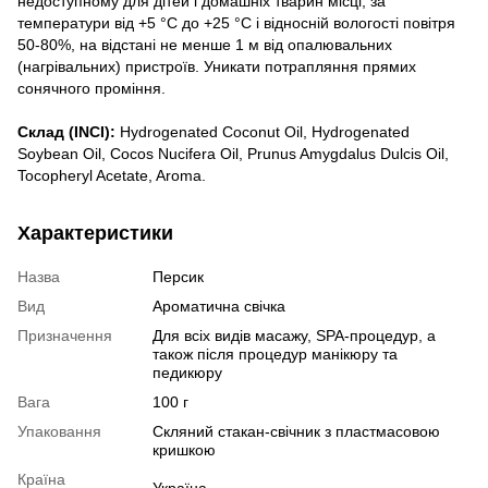
недоступному для дітей і домашніх тварин місці, за
температури від +5 °C до +25 °C і відносній вологості повітря
50-80%, на відстані не менше 1 м від опалювальних
(нагрівальних) пристроїв. Уникати потрапляння прямих
сонячного проміння.
Склад (INCI):
Hydrogenated Coconut Oil, Hydrogenated
Soybean Oil, Cocos Nucifera Oil, Prunus Amygdalus Dulcis Oil,
Tocopheryl Acetate, Aroma.
Характеристики
Назва
Персик
Вид
Ароматична свічка
Призначення
Для всіх видів масажу, SPA-процедур, а
також після процедур манікюру та
педикюру
Вага
100 г
Упаковання
Скляний стакан-свічник з пластмасовою
кришкою
Країна
Україна