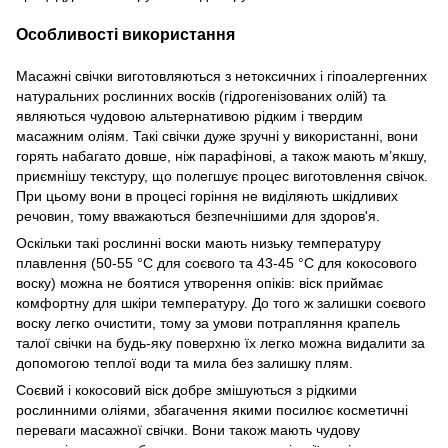
Особливості використання
Масажні свічки виготовляються з нетоксичних і гіпоалергенних
натуральних рослинних восків (гідрогенізованих олій) та
являються чудовою альтернативою рідким і твердим
масажним оліям. Такі свічки дуже зручні у використанні, вони
горять набагато довше, ніж парафінові, а також мають м’якшу,
приємнішу текстуру, що полегшує процес виготовлення свічок.
При цьому вони в процесі горіння не виділяють шкідливих
речовин, тому вважаються безпечнішими для здоров'я.
Оскільки такі рослинні воски мають низьку температуру
плавлення (50-55 °C для соєвого та 43-45 °C для кокосового
воску) можна не боятися утворення опіків: віск приймає
комфортну для шкіри температуру. До того ж залишки соєвого
воску легко очистити, тому за умови потрапляння крапель
талої свічки на будь-яку поверхню їх легко можна видалити за
допомогою теплої води та мила без залишку плям.
Соєвий і кокосовий віск добре змішуються з рідкими
рослинними оліями, збагачення якими посилює косметичні
переваги масажної свічки. Вони також мають чудову