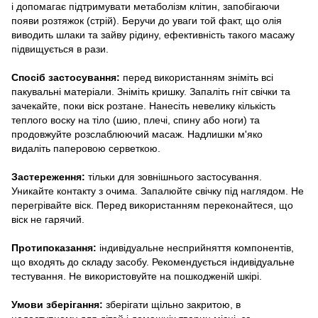
і допомагає підтримувати метаболізм клітин, запобігаючи
появи розтяжок (стрій). Беручи до уваги той факт, що олія
виводить шлаки та зайву рідину, ефективність такого масажу
підвищується в рази.
Спосіб застосування:
перед використанням зніміть всі
пакувальні матеріали. Зніміть кришку. Запаліть гніт свічки та
зачекайте, поки віск розтане. Нанесіть невелику кількість
теплого воску на тіло (шию, плечі, спину або ноги) та
продовжуйте розслаблюючий масаж. Надлишки м'яко
видаліть паперовою серветкою.
Застереження:
тільки для зовнішнього застосування.
Уникайте контакту з очима. Запалюйте свічку під наглядом. Не
перегрівайте віск. Перед використанням переконайтеся, що
віск не гарячий.
Протипоказання:
індивідуальне несприйняття компонентів,
що входять до складу засобу. Рекомендується індивідуальне
тестування. Не використовуйте на пошкодженій шкірі.
Умови зберігання:
зберігати щільно закритою, в