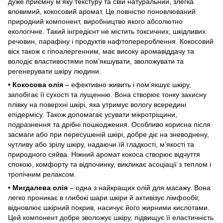
дуже приємну м’яку текстуру та свій натуральний, злегка
вловимий, кокосовий аромат. Це повністю поновлюваний
природний компонент, виробництво якого абсолютно
екологічне. Такий інгредієнт не містить токсичних, шкідливих
речовин, парафіну і продуктів нафтоперероблення. Кокосовий
віск також є гіпоалергенним, має високу аромавіддачу та
володіє властивостями пом’якшувати, зволожувати та
регенерувати шкіру людини.
• Кокосова олія
– ефективно живить і пом’якшує шкіру,
запобігає її сухості та лущенню. Вона створює тонку захисну
плівку на поверхні шкірі, яка утримує вологу всередині
епідермісу. Також допомагає усувати мікротріщини,
подразнення та дрібні пошкодження. Особливо корисна після
засмаги або при пересушеній шкірі, добре діє на зневоднену,
чутливу або зрілу шкіру, надаючи їй гладкості, м’якості та
природного сяйва. Ніжний аромат кокоса створює відчуття
спокою, комфорту та відпочинку, викликає асоціації з теплом і
тропічним релаксом.
• Мигдалева олія
– одна з найкращих олій для масажу. Вона
легко проникає в глибокі шари шкіри й активізує лімфообіг,
відновлює шкірний покрив, насичує його жирними кислотами.
Цей компонент добре зволожує шкіру, підвищує її еластичність