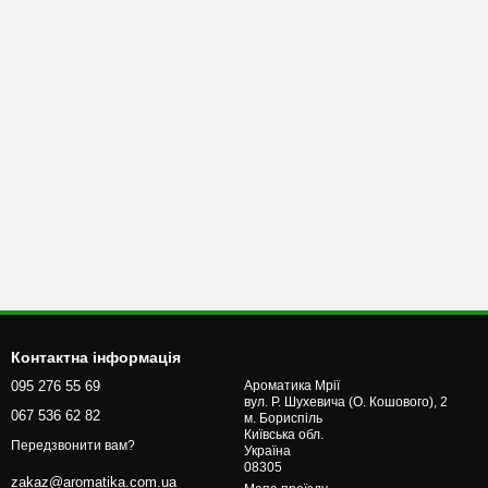
Контактна інформація
095 276 55 69
Ароматика Мрії
вул. Р. Шухевича (О. Кошового), 2
067 536 62 82
м. Бориcпіль
Київська обл.
Передзвонити вам?
Україна
08305
zakaz@aromatika.com.ua