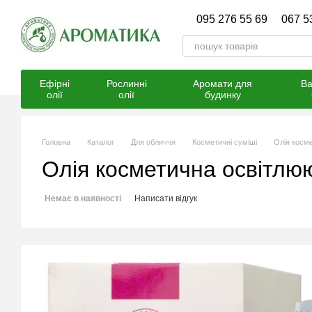
Перейти к основному контенту
095 276 55 69
067 5
Ефірні
Рослинні
Аромати для
Ва
олії
олії
будинку
Головна
Каталог
Для обличчя
Косметичні суміші
Олія косм
Олія косметична освітлю
Немає в наявності
Написати відгук