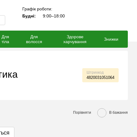
Графік роботи:
Мій кошик
Будні:
9:00–18:00
Для
Для
Здорове
Знижки
тіла
волосся
харчування
тика
Штрихкод
4820031051064
Порівняти
В бажання
ться