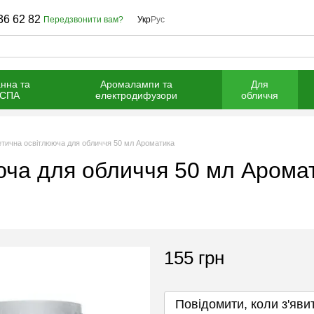
36 62 82
Передзвонити вам?
Укр
Рус
нна та
Аромалампи та
Для
СПА
електродифузори
обличчя
етична освітлююча для обличчя 50 мл Ароматика
юча для обличчя 50 мл Арома
155 грн
Повідомити, коли з'яви