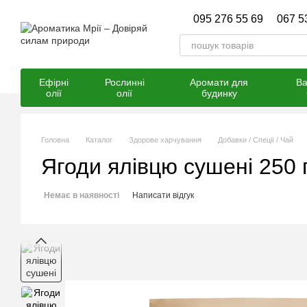
Перейти к основному контенту
095 276 55 69
067 5
Ефірні
Рослинні
Аромати для
Ва
олії
олії
будинку
Головна
Каталог
Здорове харчування
Добавки / Спеції / Чай
Ягоди ялівцю сушені 250 
Немає в наявності
Написати відгук