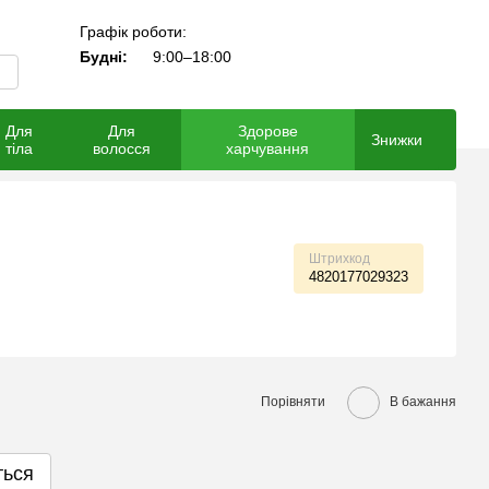
Графік роботи:
Мій кошик
Будні:
9:00–18:00
Для
Для
Здорове
Знижки
тіла
волосся
харчування
Штрихкод
4820177029323
Порівняти
В бажання
ться