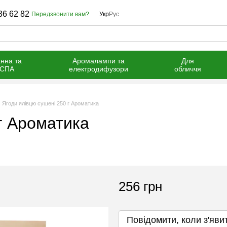
36 62 82
Передзвонити вам?
Укр
Рус
нна та
Аромалампи та
Для
СПА
електродифузори
обличчя
Ягоди ялівцю сушені 250 г Ароматика
г Ароматика
256 грн
Повідомити, коли з'яви