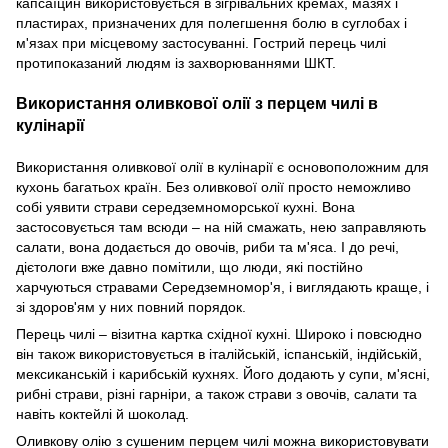
капсаїцин використовується в зігрівальних кремах, мазях і
пластирах, призначених для полегшення болю в суглобах і
м'язах при місцевому застосуванні. Гострий перець чилі
протипоказаний людям із захворюваннями ШКТ.
Використання оливкової олії з перцем чилі в
кулінарії
Використання оливкової олії в кулінарії є основоположним для
кухонь багатьох країн. Без оливкової олії просто неможливо
собі уявити страви середземноморської кухні. Вона
застосовується там всюди – на ній смажать, нею заправляють
салати, вона додається до овочів, риби та м'яса. І до речі,
дієтологи вже давно помітили, що люди, які постійно
харчуються стравами Середземномор'я, і виглядають краще, і
зі здоров'ям у них повний порядок.
Перець чилі – візитна картка східної кухні. Широко і повсюдно
він також використовується в італійській, іспанській, індійській,
мексиканській і карибській кухнях. Його додають у супи, м'ясні,
рибні страви, різні гарніри, а також страви з овочів, салати та
навіть коктейлі й шоколад.
Оливкову олію з сушеним перцем чилі можна використовувати