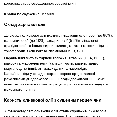
корисних страв середземноморської кухні.
Країна походження:
Іспанія.
Склад харчової олії
До складу оливкової олії входять гліцериди олеїнової (до 80%),
пальмітинової (до 10%), стеаринової (5-8%), лінолевої,
арахідонової та інших жирних кислот, а також каротиноїди та
токофероли. Олія багата вітамінами A, D, C, E.
Перець чилі містить харчові волокна, вітаміни (С, А, В6, Е),
макро- та мікроелементи (кальцій, калій, магній, залізо,
марганець та інші), антиоксиданти, флавоноїди.
Капсаїциноїди у складі гострого перцю представлені
речовинами дигідрокапсаїцин і нордіхідрокапсаїцин. Саме
вони, впливаючи на смакові рецептори, викликають відчуття
приємного печіння
.
Користь оливкової олії з сушеним перцем чилі
У сучасному світі оливкова олія стала справжнім символом
смачного та корисного харчування. В нутриціології вона