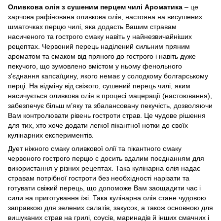
Оливкова олія з сушеним перцем чилі Ароматика
– це
харчова рафінована оливкова олія, настояна на висушених
шматочках перцю чилі, яка додасть Вашим стравам
насиченого та гострого смаку навіть у найнезвичайніших
рецептах. Червоний перець наділений сильним пряним
ароматом та смаком від пряного до гострого і навіть дуже
пекучого, що зумовлено вмістом у ньому фенольного
з'єднання капсаїцину, якого немає у солодкому болгарському
перці. На відміну від свіжого, сушений перець чилі, яким
насичується оливкова олія в процесі мацерації (настоювання),
забезпечує більш м’яку та збалансовану пекучість, дозволяючи
Вам контролювати рівень гостроти страв. Це чудове рішення
для тих, хто хоче додати легкої пікантної нотки до своїх
кулінарних експериментів.
Дует ніжного смаку оливкової олії та пікантного смаку
червоного гострого перцю є досить вдалим поєднанням для
використання у різних рецептах. Така кулінарна олія надає
стравам потрібної гостроти без необхідності нарізати та
готувати свіжий перець, що допоможе Вам заощадити час і
сили на приготування їжі. Така кулінарна олія стане чудовою
заправкою для зелених салатів, закусок, а також основною для
вишуканих страв на грилі, соусів, маринадів й інших смачних і