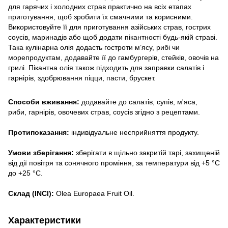
для гарячих і холодних страв практично на всіх етапах
приготування, щоб зробити їх смачними та корисними.
Використовуйте її для приготування азійських страв, гострих
соусів, маринадів або щоб додати пікантності будь-якій страві.
Така кулінарна олія додасть гостроти м’ясу, рибі чи
морепродуктам, додавайте її до гамбургерів, стейків, овочів на
грилі. Пікантна олія також підходить для заправки салатів і
гарнірів, здобрювання піцци, пасти, брускет.
Способи вживання:
додавайте до салатів, супів, м'яса,
риби, гарнірів, овочевих страв, соусів згідно з рецептами.
Протипоказання:
індивідуальне несприйняття продукту.
Умови зберігання:
зберігати в щільно закритій тарі, захищеній
від дії повітря та сонячного проміння, за температури від +5 °C
до +25 °C.
Склад (INCI):
Olea Europaea Fruit Oil.
Характеристики