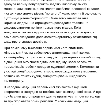
здобула велику популярність завдяки високому вмісту
мононенасичених жирних кислот, особливо олеїнової кислоти,
яка активно знижує рівень "поганого" холестерину й одночасно
підтримує рівень "хорошого". Саме тому оливкова олія
корисна людям, що страждають розладами травлення,
захворюваннями печінки та жовчного міхура. Крім
того, оливкова олія відома своєю антиоксидантною дією, а
саме антиоксиданти допомагають організму захиститися від
шкідливого впливу довкілля.
При помірному вживанні перцю чилі його вітамінно-
мінеральний склад забезпечує антиоксидантний захист,
антимікробну та протизапальну дію, прискорення метаболізму,
підвищення активності діяльності підшлункової залози та
нормалізацію роботи серцево-судинної системи. Компоненти
у складі спеції розріджують кров, перешкоджають утворенню
бляшок на стінках судин, знижують рівень шкідливого
холестерину.
В народній медицині перець чилі вживають в їжу, щоб
впоратися із застудою та позбавитися закладеності носа. А ще
приймання цього продукту здатне пригнічувати почуття голоду
та прискорювати обмін речовин. У класичній медицині