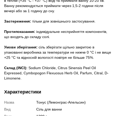
в теплій (+35 °С - +37 °С) воді та приймати ванну 10-20 хв.
Ванну рекомендується приймати через 1,5-2 години після
вечері або за 1 годину до сну.
Застереження:
тільки для зовнішнього застосування.
Протипоказання:
індивідуальне несприйняття компонентів,
що входять до складу солі.
Умови зберігання:
сіль зберігати щільно закритою в
упакованні виробника за температури не нижче 0 °С і не вище
+25 °С та відносній вологості повітря не більше 75%.
Склад (INCI):
Sodium Chloride, Citrus Sinensis Peel Oil
Expressed, Cymbopogon Flexuosus Herb Oil, Parfum, Citral, D-
Limonene.
Характеристики
Назва
Тонус (Лемонграс-Апельсин)
Вид
Сіль для ванни