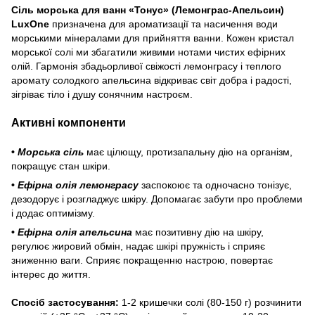
Сіль морська для ванн «Тонус» (Лемонграс-Апельсин)
LuxOne
призначена для ароматизації та насичення води
морськими мінералами для прийняття ванни. Кожен кристал
морської солі ми збагатили живими нотами чистих ефірних
олій. Гармонія збадьорливої свіжості лемонграсу і теплого
аромату солодкого апельсина відкриває світ добра і радості,
зігріває тіло і душу сонячним настроєм.
Активні компоненти
•
Морська сіль
має цілющу, протизапальну дію на організм,
покращує стан шкіри.
•
Ефірна олія лемонграсу
заспокоює та одночасно тонізує,
дезодорує і розгладжує шкіру. Допомагає забути про проблеми
і додає оптимізму.
•
Ефірна олія апельсина
має позитивну дію на шкіру,
регулює жировий обмін, надає шкірі пружність і сприяє
зниженню ваги. Сприяє покращенню настрою, повертає
інтерес до життя.
Спосіб застосування:
1-2 кришечки солі (80-150 г) розчинити