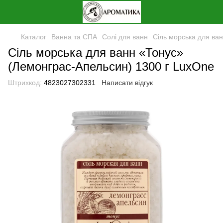
Каталог
Ванна та СПА
Солі для ванн
Сіль морська для ва
Сіль морська для ванн «Тонус»
(Лемонграс-Апельсин) 1300 г LuxOne
Штрихкод:
4823027302331
Написати відгук