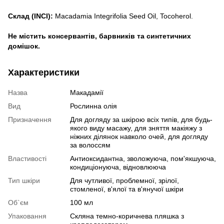
Склад (INCI):
Macadamia Integrifolia Seed Oil, Tocoherol.
Не містить консервантів, барвників та синтетичних
домішок.
Характеристики
Назва
Макадамії
Вид
Рослинна олія
Призначення
Для догляду за шкірою всіх типів, для будь-
якого виду масажу, для зняття макіяжу з
ніжних ділянок навколо очей, для догляду
за волоссям
Властивості
Антиоксидантна, зволожуюча, пом'якшуюча,
кондиціонуюча, відновлююча
Тип шкіри
Для чутливої, проблемної, зрілої,
стомленої, в'ялої та в'янучої шкіри
Об`єм
100 мл
Упаковання
Скляна темно-коричнева пляшка з