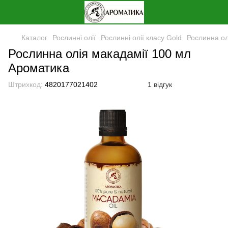
Каталог
Рослинні олії
Рослинні олії класу Gold
Рослинна ол
Рослинна олія макадамії 100 мл
Ароматика
Штрихкод:
4820177021402
1 відгук