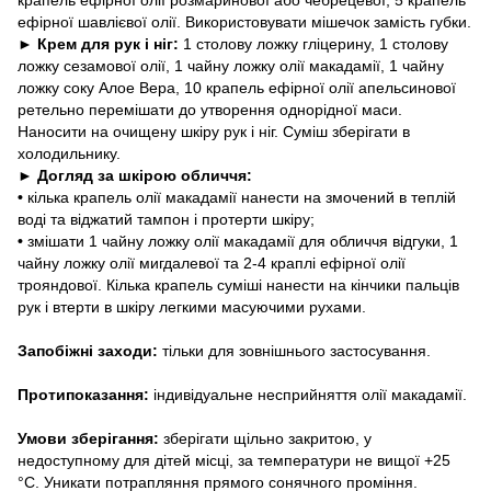
ефірної шавлієвої олії. Використовувати мішечок замість губки.
►
Крем для рук і ніг:
1 столову ложку гліцерину, 1 столову
ложку сезамової олії, 1 чайну ложку олії макадамії, 1 чайну
ложку соку Алое Вера, 10 крапель ефірної олії апельсинової
ретельно перемішати до утворення однорідної маси.
Наносити на очищену шкіру рук і ніг. Суміш зберігати в
холодильнику.
►
Догляд за шкірою обличчя:
•
кілька крапель олії макадамії нанести на змочений в теплій
воді та віджатий тампон і протерти шкіру;
•
змішати 1 чайну ложку олії макадамії для обличчя відгуки, 1
чайну ложку олії мигдалевої та 2-4 краплі ефірної олії
трояндової. Кілька крапель суміші нанести на кінчики пальців
рук і втерти в шкіру легкими масуючими рухами.
Запобіжні заходи:
тільки для зовнішнього застосування.
Протипоказання:
індивідуальне несприйняття олії макадамії.
Умови зберігання:
зберігати щільно закритою, у
недоступному для дітей місці, за температури не вищої +25
°С. Уникати потрапляння прямого сонячного проміння.