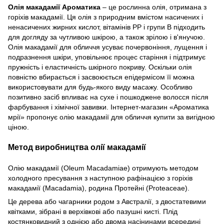
Олія макадамії Ароматика
– це рослинна олія, отримана з
горіхів макадамії. Ця олія з природним вмістом насичених і
ненасичених жирних кислот, вітамінів РР і групи В підходить
для догляду за чутливою шкірою, а також зрілою і в'янучою.
Олія макадамії для обличчя усуває почервоніння, лущення і
подразнення шкіри, уповільнює процес старіння і підтримує
пружність і еластичність шкірного покриву. Оскільки олія
повністю вбирається і засвоюється епідермісом її можна
використовувати для будь-якого виду масажу. Особливо
позитивно засіб впливає на сухе і пошкоджене волосся після
фарбування і хімічної завивки. Інтернет-магазин «Ароматика
мрії» пропонує олію макадамії для обличчя купити за вигідною
ціною.
Метод виробництва олії макадамії
Олію макадамії (Oleum Macadamiae) отримують методом
холодного пресування з наступною рафінацією з горіхів
макадамії (Macadamia), родина Протейні (Proteaceae).
Це дерева або чагарники родом з Австралії, з двостатевими
квітками, зібрані в верхівкові або пазушні кисті. Плід
костянковидний з однією або двома насінинами всередині