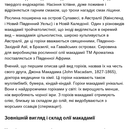
твердого ендокарпію. Насіння їстівне, дуже поживне і
відрізняється гарним смаком, що трохи нагадує смак ліщини.
Рослина поширена на острові Сулавесі, в Австралії (Квінсленд
і Новий Південний Уельс) і в Новій Каледонії. Один з різновидів
макадамії тройчатолистної, що іноді виділяється в окремий
вид – макадамія цільнолистна, широко культивується в
Австралії, де ці горіхи вважаються священними, Південно-
Західній Азії, в Бразилії, на Гавайських островах. Сировина
для виробництва рослинної олії макадамії ТМ Ароматика
поставляється з Південної Африки.
Вчений, що першим описав цей вид горіхів, назвав їх на честь
свого друга, Джона Макадама (John Macadam, 1827-1865),
доктора медицини та хімії. Ці горіхи називають також
муллімбімбі, бумера, кіндай-кіндай. Горіхи макадамії унікальні.
Вони є найдорожчими горіхами у світі: їх вирощують менше,
ніж виробляють чорної ікри. З горіхів макадамії отримують
олію, близьку за складом до олій, які видобуваються з
морських ссавців (спермацет).
Зовнішній вигляд і склад олії макадамії