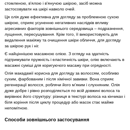
стомленою, в'ялою і в'янучою шкірою, засіб можна
застосовувати на шкірі навколо очей.
Ця олія дуже ефективна для догляду за проблемною сухою
шкірою, сприяє усуненню негативних наслідків впливу
агресивних факторів зовнішнього середовища – подразнення,
лущення, пересушування. Крім того, її використовують для
видалення макіяжу та очищення шкіри обличчя, для догляду
за шкірою рук і ніг.
Є найціннішою масажною олією. З огляду на здатність
підтримувати пружність і еластичність шкіри, олію включають в
масажні суміші для коригуючого масажу при огрядності.
Олія макадамії корисна для догляду за волоссям, особливо
сухим, фарбованим і після хімічної завивки. Вона сприяє
регенерації волосся, роблячи його м'яким і слухняним. Олія
дуже добре і рівно розподіляється по всій довжині волоса та
вирівнює його структуру: різниця в текстурі волоса на кінчиках і
біля коріння після циклу процедур або масок стає майже
непомітною.
Способи зовнішнього застосування