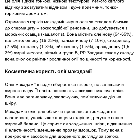
Це олія з дуже тонкою, ніжною текстурою, легкого світлого
відтінку з жовтуватим відливом і дуже приємним, тонко-
горіховим ароматом.
Отримана з горіхів макадамії жирна олія за складом близька
до спермацету – воскоподібної речовини, що добувається з
морських ссавців (кашалотів). Вона містить олеїнову (54-65%),
пальмітолеїнову (16-23%), пальмітинову (7-10%), стеаринову
(2-5%), лінолеву (1-3%), ейкозенову (1-5%), арахідонову (1,5-
3%) жирні кислоти, вітаміни групи В, РР. Завдяки такому складу
вона очолює рейтинг рослинної олії по цінності та корисності.
Косметична користь олії макадамії
Олія макадамії швидко вбирається шкірою, не залишаючи
жирного сліду. Її навіть називають «швидкозникаюча олія».
Вона має регенеруючу, зволожуючу, пом'якшуючу дію на
шкіру.
Макадамія олія для обличчя проявляє антиоксидантні
властивості, уповільнює процеси старіння, регулює водно-
жировий баланс. Це сприяє омолодженню шкіри, підвищенню
її еластичності, зменшенню прояву зморшок. Тому вона є
прекрасним засобом для щоденного догляду за зрілою,