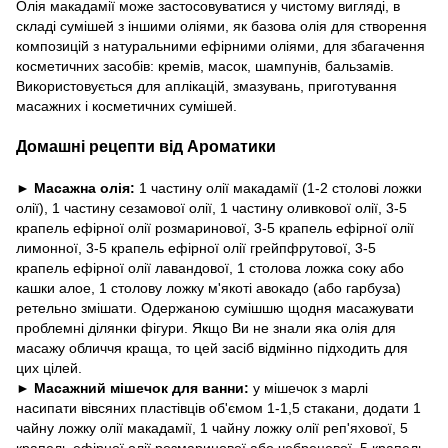
Олія макадамії може застосовуватися у чистому вигляді, в
складі сумішей з іншими оліями, як базова олія для створення
композицій з натуральними ефірними оліями, для збагачення
косметичних засобів: кремів, масок, шампунів, бальзамів.
Використовується для аплікацій, змазувань, приготування
масажних і косметичних сумішей.
Домашні рецепти від Ароматики
►
Масажна олія:
1 частину олії макадамії (1-2 столові ложки
олії), 1 частину сезамової олії, 1 частину оливкової олії, 3-5
крапель ефірної олії розмаринової, 3-5 крапель ефірної олії
лимонної, 3-5 крапель ефірної олії грейпфрутової, 3-5
крапель ефірної олії лавандової, 1 столова ложка соку або
кашки алое, 1 столову ложку м'якоті авокадо (або гарбуза)
ретельно змішати. Одержаною сумішшю щодня масажувати
проблемні ділянки фігури. Якщо Ви не знали яка олія для
масажу обличчя краща, то цей засіб відмінно підходить для
цих цілей.
►
Масажний мішечок для ванни:
у мішечок з марлі
насипати вівсяних пластівців об'ємом 1-1,5 стакани, додати 1
чайну ложку олії макадамії, 1 чайну ложку олії реп'яхової, 5
крапель ефірної олії розмаринової або чебрецевої, 5 крапель