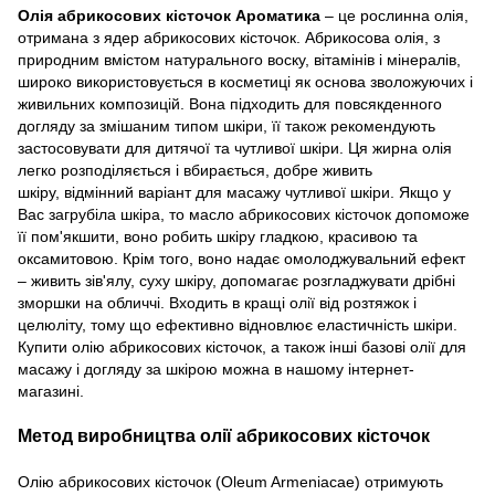
Олія абрикосових кісточок Ароматика
– це рослинна олія,
отримана з ядер абрикосових кісточок. Абрикосова олія, з
природним вмістом натурального воску, вітамінів і мінералів,
широко використовується в косметиці як основа зволожуючих і
живильних композицій. Вона підходить для повсякденного
догляду за змішаним типом шкіри, її також рекомендують
застосовувати для дитячої та чутливої шкіри. Ця жирна олія
легко розподіляється і вбирається, добре живить
шкіру, відмінний варіант для масажу чутливої шкіри. Якщо у
Вас загрубіла шкіра, то масло абрикосових кісточок допоможе
її пом'якшити, воно робить шкіру гладкою, красивою та
оксамитовою. Крім того, воно надає омолоджувальний ефект
– живить зів'ялу, суху шкіру, допомагає розгладжувати дрібні
зморшки на обличчі. Входить в кращі олії від розтяжок і
целюліту, тому що ефективно відновлює еластичність шкіри.
Купити олію абрикосових кісточок, а також інші базові олії для
масажу і догляду за шкірою можна в нашому інтернет-
магазині.
Метод виробництва олії абрикосових кісточок
Олію абрикосових кісточок (Oleum Armeniacae) отримують