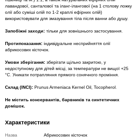
лавандової, санталової та іланг-ілангової (на 1 столову ложку
олії або суміші олій по 1-2 краплі ефірних олій)
використовувати для змазування тіла після ванни або душу.
Запобіжні заходи:
тільки для зовнішнього застосування.
Протипоказання:
індивідуальне несприйняття олії
абрикосових кісточок.
Умови зберігання:
зберігати щільно закритою, у
недоступному для дітей місці, за температури не вищої +25
°С. Уникати потрапляння прямого сонячного проміння.
Склад (INCI):
Prunus Armeniaca Kernel Oil, Tocopherol.
Не містить консервантів, барвників та синтетичних
домішок.
Характеристики
Назва
Абрикосових кісточок