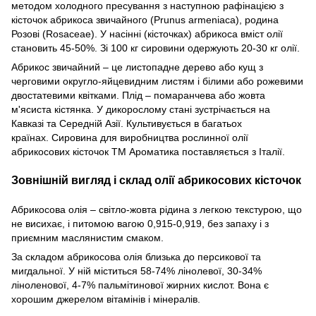
методом холодного пресування з наступною рафінацією з
кісточок абрикоса звичайного (Prunus armeniaca), родина
Розові (Rosaceae). У насінні (кісточках) абрикоса вміст олії
становить 45-50%. Зі 100 кг сировини одержують 20-30 кг олії.
Абрикос звичайний – це листопадне дерево або кущ з
черговими округло-яйцевидним листям і білими або рожевими
двостатевими квітками. Плід – помаранчева або жовта
м'ясиста кістянка. У дикорослому стані зустрічається на
Кавказі та Середній Азії. Культивується в багатьох
країнах.
Сировина для виробництва рослинної олії
абрикосових кісточок ТМ Ароматика поставляється з Італії.
Зовнішній вигляд і склад олії абрикосових кісточок
Абрикосова олія – світло-жовта рідина з легкою текстурою, що
не висихає, і питомою вагою 0,915-0,919, без запаху і з
приємним маслянистим смаком.
За складом абрикосова олія близька до персикової та
мигдальної. У ній міститься 58-74% лінолевої, 30-34%
ліноленової, 4-7% пальмітинової жирних кислот. Вона є
хорошим джерелом вітамінів і мінералів.