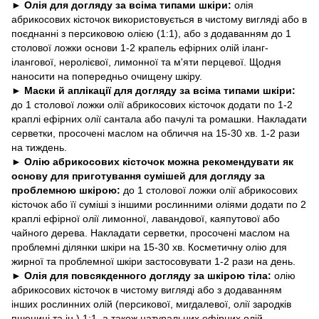
►
Олія для догляду за всіма типами шкіри:
олія
абрикосових кісточок використовується в чистому вигляді або в
поєднанні з персиковою олією (1:1), або з додаванням до 1
столової ложки основи 1-2 крапель ефірних олій іланг-
ілангової, неролієвої, лимонної та м'яти перцевої. Щодня
наносити на попередньо очищену шкіру.
►
Маски й аплікації для догляду за всіма типами шкіри:
до 1 столової ложки олії абрикосових кісточок додати по 1-2
краплі ефірних олії сантала або пачулі та ромашки. Накладати
серветки, просочені маслом на обличчя на 15-30 хв. 1-2 рази
на тиждень.
►
Олію абрикосових кісточок можна рекомендувати як
основу для приготування сумішей для догляду за
проблемною шкірою:
до 1 столової ложки олії абрикосових
кісточок або її суміші з іншими рослинними оліями додати по 2
краплі ефірної олії лимонної, лавандової, каяпутової або
чайного дерева. Накладати серветки, просочені маслом на
проблемні ділянки шкіри на 15-30 хв. Косметичну олію для
жирної та проблемної шкіри застосовувати 1-2 рази на день.
►
Олія для повсякденного догляду за шкірою тіла:
олію
абрикосових кісточок в чистому вигляді або з додаванням
інших рослинних олій (персикової, мигдалевої, олії зародків
пшениці та ін.) 1:1, а також натуральних ефірних олій