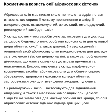
Косметична користь олії абрикосових кісточок
Абрикосова олія має низьке кислотне число та відрізняється
в'язкістю, що сприяє її легкому проникненню в шкіру. Її
використовують як зволожуючий, живильний, омолоджуючий,
регенеруючий засіб для шкіри.
У складі косметичних засобів олію застосовують для догляду
за шкірою будь-якого типу, особливо корисна олія для чутливої
шкіри обличчя, сухої, а також дитячої. Як зволожуючий і
живильний засіб абрикосову олію використовують для догляду
за втомленою і в'ялою шкірою на тілі, а також за проблемними
ділянками, що мають схильність до втрати пружності та
еластичності. Використовуючись у складі парфумерно-
косметичних засобів, абрикосова олія для обличчя сприяє
збереженню здорового і красивого кольору обличчя,
застосовується олія для зменшення зморшок під очима.
Як регенеруючий засіб її застосовують для відновлення
епідермісу, а також в масажних композиціях при целюліті.
Якщо Ви не знали олія для масажу обличчя яка краща, то олія
абрикосових кісточок відмінно підійде для цих цілей.