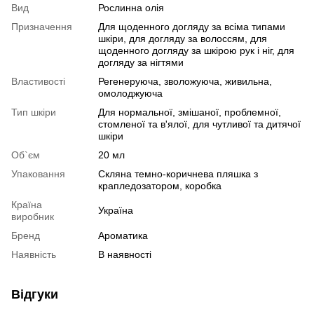
Вид
Рослинна олія
Призначення
Для щоденного догляду за всіма типами
шкіри, для догляду за волоссям, для
щоденного догляду за шкірою рук і ніг, для
догляду за нігтями
Властивості
Регенеруюча, зволожуюча, живильна,
омолоджуюча
Тип шкіри
Для нормальної, змішаної, проблемної,
стомленої та в'ялої, для чутливої та дитячої
шкіри
Об`єм
20 мл
Упаковання
Скляна темно-коричнева пляшка з
крапледозатором, коробка
Країна
Україна
виробник
Бренд
Ароматика
Наявність
В наявності
Відгуки