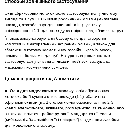
Способи зовнішнього застосування
Олія абрикосових кісточок може застосовуватися у чистому
вигляді та в суміші з іншими рослинними оліями (мигдалева,
авокадо, жожоба, зародків пшениці та ін.), узятих у
співвідношенні 1:1, для догляду за шкірою тіла, обличчя та рук.
Її також використовують як базову олію для створення
композицій з натуральними ефірними оліями, а також для
збагачення готових косметичних засобів – кремів, масок,
шампунів, бальзамів для губ. Натуральна рослинна олія
застосовується у вигляді аплікацій, пов'язок, змазувань,
масажних і косметичних сумішей.
Домашні рецепти від Ароматики
►
Олія для моделюючого масажу:
олія абрикосових
кісточок або її суміш з олією авокадо (1:1), збагачена
ефірними оліями (на 2 столові ложки базисної олії по 2-3
краплі апельсинової, ялівцевої, розмаринової та лимонної або
в такій же кількості грейпфрутової, мандаринової, сосни
(сибірської або альпійської) і ялівцевої) є відмінним засобом
для моделюючого масажу.