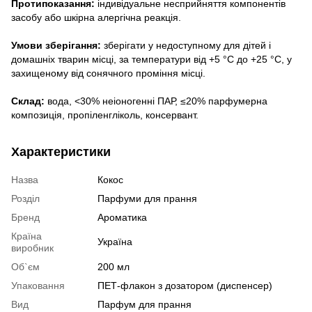
Протипоказання:
індивідуальне несприйняття компонентів
засобу або шкірна алергічна реакція.
Умови зберігання:
зберігати у недоступному для дітей і
домашніх тварин місці, за температури від +5 °С до +25 °С, у
захищеному від сонячного проміння місці.
Склад:
вода, <30% неіоногенні ПАР, ≤20% парфумерна
композиція, пропіленгліколь, консервант.
Характеристики
Назва
Кокос
Розділ
Парфуми для прання
Бренд
Ароматика
Країна
Україна
виробник
Об`єм
200 мл
Упаковання
ПЕТ-флакон з дозатором (диспенсер)
Вид
Парфум для прання