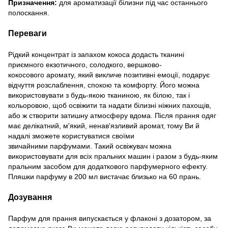
Призначення:
для ароматизації білизни під час останнього
полоскання.
Переваги
Рідкий концентрат із запахом кокоса додасть тканині
приємного екзотичного, солодкого, вершково-
кокосового аромату, який викличе позитивні емоції, подарує
відчуття розслаблення, спокою та комфорту. Його можна
використовувати з будь-якою тканиною, як білою, так і
кольоровою, щоб освіжити та надати білизні ніжних пахощів,
або ж створити затишну атмосферу вдома. Після прання одяг
має делікатний, м'який, ненав'язливий аромат, тому Ви й
надалі зможете користуватися своїми
звичайними парфумами. Такий освіжувач можна
використовувати для всіх пральних машин і разом з будь-яким
пральним засобом для додаткового парфумерного ефекту.
Пляшки парфуму в 200 мл вистачає близько на 60 прань.
Дозування
Парфум для прання випускається у флаконі з дозатором, за