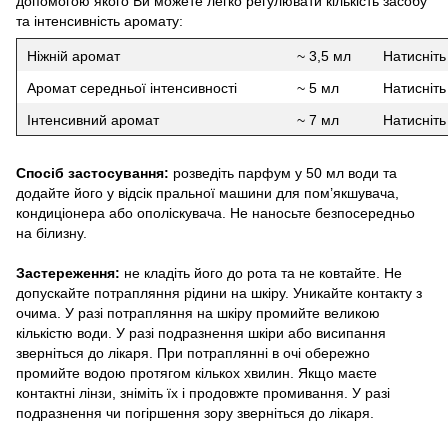
допомогою якого Ви можете легко регулювати кількість засобу
та інтенсивність аромату:
Ніжній аромат
~ 3,5 мл
Натисніть
Аромат середньої інтенсивності
~ 5 мл
Натисніть
Інтенсивний аромат
~ 7 мл
Натисніть
Спосіб застосування:
розведіть парфум у 50 мл води та
додайте його у відсік пральної машини для пом’якшувача,
кондиціонера або ополіскувача. Не наносьте безпосередньо
на білизну.
Застереження:
не кладіть його до рота та не ковтайте. Не
допускайте потрапляння рідини на шкіру. Уникайте контакту з
очима. У разі потрапляння на шкіру промийте великою
кількістю води. У разі подразнення шкіри або висипання
зверніться до лікаря. При потраплянні в очі обережно
промийте водою протягом кількох хвилин. Якщо маєте
контактні лінзи, зніміть їх і продовжте промивання. У разі
подразнення чи погіршення зору зверніться до лікаря.