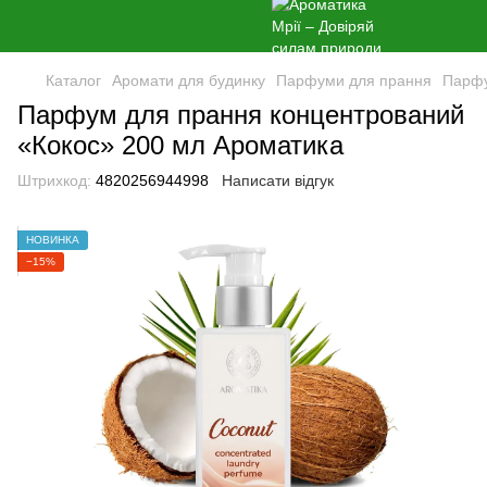
Каталог
Аромати для будинку
Парфуми для прання
Парфу
Парфум для прання концентрований
«Кокос» 200 мл Ароматика
Штрихкод:
4820256944998
Написати відгук
НОВИНКА
−15%