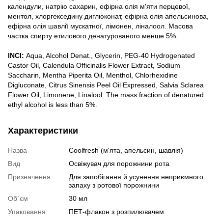
календули, натрію сахарин, ефірна олія м'яти перцевої,
ментол, хлоргекседину диглюконат, ефірна олія апельсинова,
ефірна олія шавлії мускатної, лімонен, ліналоол. Масова
частка спирту етилового денатурованого менше 5%.
INCI:
Aqua, Alcohol Denat., Glycerin, PEG-40 Hydrogenated
Castor Oil, Calendula Officinalis Flower Extract, Sodium
Saccharin, Mentha Piperita Oil, Menthol, Chlorhexidine
Digluconate, Citrus Sinensis Peel Oil Expressed, Salvia Sclarea
Flower Oil, Limonene, Linalool. The mass fraction of denatured
ethyl alcohol is less than 5%.
Характеристики
Назва
Coolfresh (м'ята, апельсин, шавлія)
Вид
Освіжувач для порожнини рота
Призначення
Для запобігання й усунення неприємного
запаху з ротової порожнини
Об`єм
30 мл
Упаковання
ПЕТ-флакон з розпилювачем