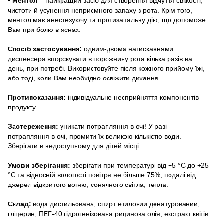
• Ментол
– найкращий засіб для створення відчуття свіжості,
чистоти й усунення неприємного запаху з рота. Крім того,
ментол має анестезуючу та протизапальну дію, що допоможе
Вам при болю в яснах.
Спосіб застосування:
одним-двома натисканнями
диспенсера впорскувати в порожнину рота кілька разів на
день, при потребі. Використовуйте після кожного прийому їжі,
або тоді, коли Вам необхідно освіжити дихання.
Протипоказання:
індивідуальне несприйняття компонентів
продукту.
Застереження:
уникати потрапляння в очі! У разі
потрапляння в очі, промити їх великою кількістю води.
Зберігати в недоступному для дітей місці.
Умови зберігання:
зберігати при температурі від +5 °C до +25
°C та відносній вологості повітря не більше 75%, подалі від
джерел відкритого вогню, сонячного світла, тепла.
Склад:
вода дистильована, спирт етиловий денатурований,
гліцерин, ПЕГ-40 гідрогенізована рицинова олія, екстракт квітів