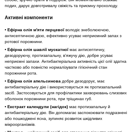
подих, дарує довготривалу свіжість та приємну прохолоду.
Активні компоненти
• Ефірна олія м'яти перцевої
володіє знеболюючою,
антисептичною дією, ефективно усуває неприємний запах з
ротової порожнини.
• Ефірна олія шавлії мускатної
має антисептичну,
дезодоруючу, протизапальну, в'яжучу дію, добре усуває
неприємні запахи. Антибактеріальна активність цієї олії здатна
частково або повністю нормалізувати гігієнічний стан
порожнини рота.
• Ефірна олія апельсинова
добре дезодорує, має
антибактеріальну дію і використовується як протизапальний
засіб. Застосовується для профілактики захворювань слизових
оболонок порожнини рота, при тріщинах губ.
• Екстракт календули
(нагідок)
має протизапальну й
антибактеріальну дію. Він допомагає заспокоювати подразнені
або пошкоджені ясна, зупиняє розвиток шкідливих
мікроорганізмів.