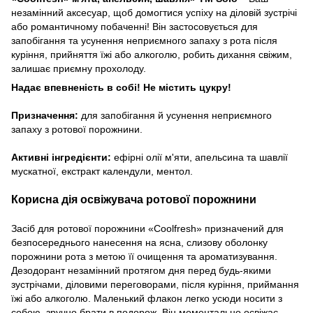
незамінний аксесуар, щоб домогтися успіху на діловій зустрічі
або романтичному побаченні! Він застосовується для
запобігання та усунення неприємного запаху з рота після
куріння, прийняття їжі або алкоголю, робить дихання свіжим,
залишає приємну прохолоду.
Надає впевненість в собі! Не містить цукру!
Призначення:
для запобігання й усунення неприємного
запаху з ротової порожнини.
Активні інгредієнти:
ефірні олії м'яти, апельсина та шавлії
мускатної, екстракт календули, ментол.
Корисна дія освіжувача ротової порожнини
Засіб для ротової порожнини «Coolfresh» призначений для
безпосереднього нанесення на ясна, слизову оболонку
порожнини рота з метою її очищення та ароматизування.
Дезодорант незамінний протягом дня перед будь-якими
зустрічами, діловими переговорами, після куріння, приймання
їжі або алкоголю. Маленький флакон легко усюди носити з
собою, зручно брати в подорож. Він моментально освіжає