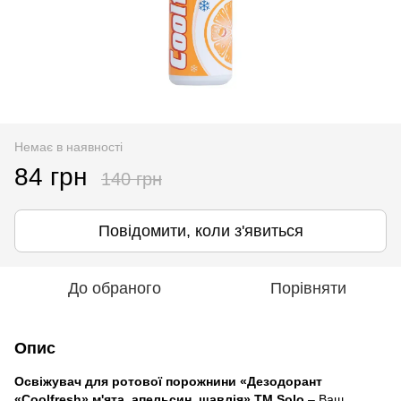
Немає в наявності
84 грн
140 грн
Повідомити, коли з'явиться
До обраного
Порівняти
Опис
Освіжувач для ротової порожнини «Дезодорант
«Coolfresh» м'ята, апельсин, шавлія
» ТМ Solo
– Ваш