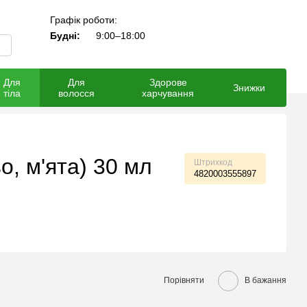
Графік роботи:
Мій кошик
Будні:
9:00–18:00
Для
Для
Здорове
Знижки
тіла
волосся
харчування
о, м'ята) 30 мл
Штрихкод
4820003555897
Порівняти
В бажання