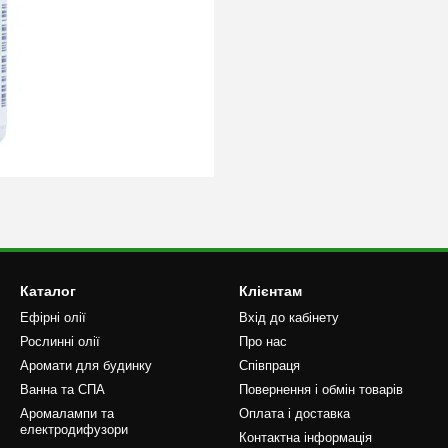
Каталог
Клієнтам
Ефірні олії
Вхід до кабінету
Рослинні олії
Про нас
Аромати для будинку
Співпраця
Ванна та СПА
Повернення і обмін товарів
Аромалампи та
Оплата і доставка
електродифузори
Контактна інформація