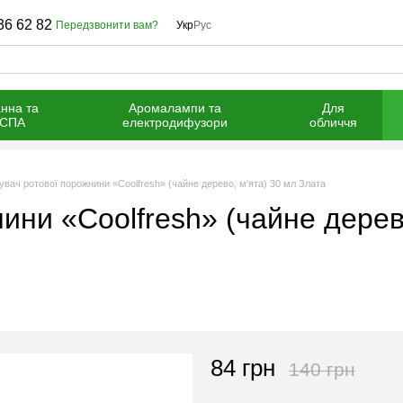
36 62 82
Передзвонити вам?
Укр
Рус
нна та
Аромалампи та
Для
СПА
електродифузори
обличчя
увач ротової порожнини «Coolfresh» (чайне дерево, м'ята) 30 мл Злата
ини «Coolfresh» (чайне дерев
84 грн
140 грн