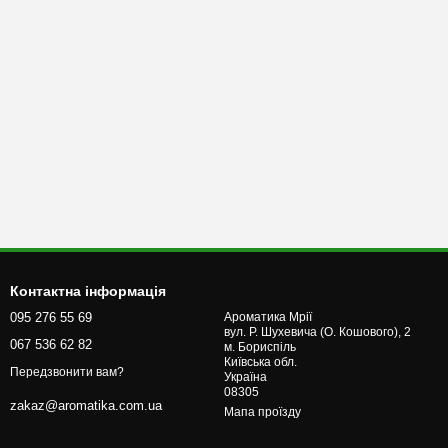
Контактна інформація
095 276 55 69
Ароматика Мрії
вул. Р. Шухевича (О. Кошового), 2
067 536 62 82
м. Бориcпіль
Київська обл.
Передзвонити вам?
Україна
08305
zakaz@aromatika.com.ua
Мапа проїзду