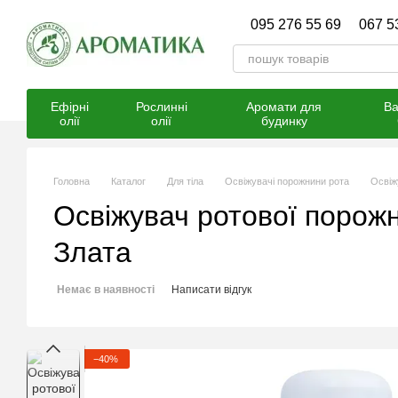
Перейти к основному контенту
095 276 55 69
067 5
Ефірні
Рослинні
Аромати для
Ва
олії
олії
будинку
Головна
Каталог
Для тіла
Освіжувачі порожнини рота
Освіж
Освіжувач ротової порожн
Злата
Немає в наявності
Написати відгук
−40%