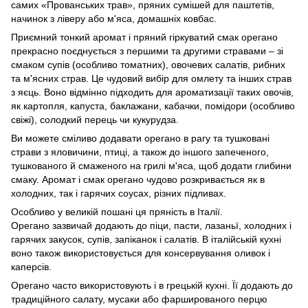
самих «Прованських трав», пряних сумішей для паштетів,
начинок з ліверу або м'яса, домашніх ковбас.
Приємний тонкий аромат і пряний гіркуватий смак орегано
прекрасно поєднується з першими та другими стравами – зі
смаком супів (особливо томатних), овочевих салатів, рибних
та м'ясних страв. Це чудовий вибір для омлету та інших страв
з яєць. Воно відмінно підходить для ароматизації таких овочів,
як картопля, капуста, баклажани, кабачки, помідори (особливо
свіжі), солодкий перець чи кукурудза.
Ви можете сміливо додавати орегано в рагу та тушковані
страви з яловичини, птиці, а також до іншого запеченого,
тушкованого й смаженого на грилі м'яса, щоб додати глибини
смаку. Аромат і смак орегано чудово розкривається як в
холодних, так і гарячих соусах, різних підливах.
Особливо у великій пошані ця пряність в Італії.
Орегано зазвичай додають до піци, пасти, лазаньї, холодних і
гарячих закусок, супів, запіканок і салатів. В італійській кухні
воно також використовується для консервування оливок і
каперсів.
Орегано часто використовують і в грецькій кухні. Її додають до
традиційного салату, мусаки або фаршированого перцю