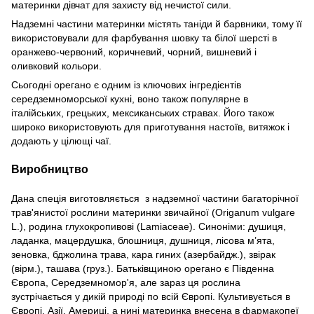
материнки дівчат для захисту від нечистої сили.
Надземні частини материнки містять таніди й барвники, тому її
використовували для фарбування шовку та білої шерсті в
оранжево-червоний, коричневий, чорний, вишневий і
оливковий кольори.
Сьогодні орегано є одним із ключових інгредієнтів
середземноморської кухні, воно також популярне в
італійських, грецьких, мексиканських стравах. Його також
широко використовують для приготування настоїв, витяжок і
додають у цілющі чаї.
Виробництво
Дана спеція виготовляється з надземної частини багаторічної
трав'янистої рослини материнки звичайної (Origanum vulgare
L.), родина глухокропивові (Lamiaceae). Синоніми: душиця,
ладанка, мацердушка, блошниця, душниця, лісова м’ята,
зеновка, бджолина трава, кара гиних (азербайдж.), звірак
(вірм.), ташава (груз.). Батьківщиною орегано є Південна
Європа, Середземномор'я, але зараз ця рослина
зустрічається у дикій природі по всій Європі. Культивується в
Європі, Азії, Америці, а нині материнка внесена в фармакопеї