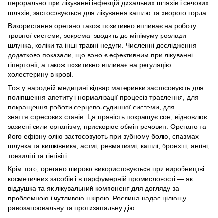
перорально при лікуванні інфекцій дихальних шляхів і сечових
шляхів, застосовується для лікування кашлю та хворого горла.
Використання орегано також позитивно впливає на роботу
травної системи, зокрема, зводить до мінімуму розлади
шлунка, коліки та інші травні недуги. Численні дослідження
додатково показали, що воно є ефективним при лікуванні
гіпертонії, а також позитивно впливає на регуляцію
холестерину в крові.
Тож у народній медицині відвар материнки застосовують для
поліпшення апетиту і нормалізації процесів травлення, для
покращення роботи серцево-судинної системи, для
зняття стресових станів. Ця пряність покращує сон, відновлює
захисні сили організму, прискорює обмін речовин. Орегано та
його ефірну олію застосовують при зубному болю, спазмах
шлунка та кишківника, астмі, ревматизмі, кашлі, бронхіті, ангіні,
тонзиліті та гінгівіті.
Крім того, орегано широко використовується при виробництві
косметичних засобів і в парфумерній промисловості — як
віддушка та як лікувальний компонент для догляду за
проблемною і чутливою шкірою. Рослина надає цілющу
ранозагоювальну та протизапальну дію.