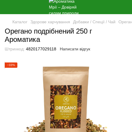
Каталог
Здорове харчування
Добавки / Спеції / Чай
Ореган
Орегано подрібнений 250 г
Ароматика
Штрихкод:
4820177029118
Написати відгук
−33%