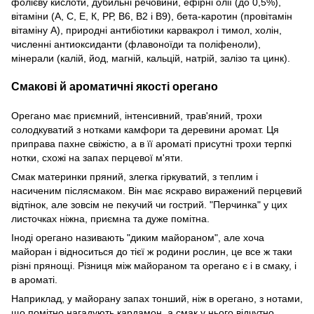
фолієву кислоти, дубильні речовини, ефірні олії (до 0,5%),
вітаміни (А, С, Е, К, РР, В6, В2 і В9), бета-каротин (провітамін
вітаміну А), природні антибіотики карвакрол і тимол, холін,
численні антиоксиданти (флавоноїди та поліфеноли),
мінерали (калій, йод, магній, кальцій, натрій, залізо та цинк).
Смакові й ароматичні якості орегано
Орегано має приємний, інтенсивний, трав'яний, трохи
солодкуватий з нотками камфори та деревини аромат. Ця
приправа пахне свіжістю, а в її ароматі присутні трохи терпкі
нотки, схожі на запах перцевої м'яти.
Смак материнки пряний, злегка гіркуватий, з теплим і
насиченим післясмаком. Він має яскраво виражений перцевий
відтінок, але зовсім не пекучий чи гострий. "Перчинка" у цих
листочках ніжна, приємна та дуже помітна.
Іноді орегано називають "диким майораном", але хоча
майоран і відноситься до тієї ж родини рослин, це все ж таки
різні прянощі. Різниця між майораном та орегано є і в смаку, і
в ароматі.
Наприклад, у майорану запах тонший, ніж в орегано, з нотами,
що помітно нагадують кардамон, а смак у нього відчутно