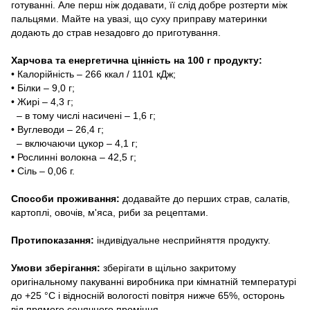
готуванні. Але перш ніж додавати, її слід добре розтерти між
пальцями. Майте на увазі, що суху приправу материнки
додають до страв незадовго до приготування.
Харчова та енергетична цінність на 100 г продукту:
• Калорійність – 266 ккал / 1101 кДж;
• Білки – 9,0 г;
• Жирі – 4,3 г;
– в тому числі насичені – 1,6 г;
• Вуглеводи – 26,4 г;
– включаючи цукор – 4,1 г;
• Рослинні волокна – 42,5 г;
• Сіль – 0,06 г.
Способи проживання:
додавайте до перших страв, салатів,
картоплі, овочів, м'яса, риби за рецептами.
Протипоказання:
індивідуальне несприйняття продукту.
Умови зберігання:
зберігати в щільно закритому
оригінальному пакуванні виробника при кімнатній температурі
до +25 °C і відносній вологості повітря нижче 65%, осторонь
від прямого сонячного проміння
.