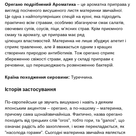
Орегано подрібнений Ароматика
– це ароматна приправа у
вигляді посіченого висушеного листя материнки звичайної.
Це одна з найпопулярніших спецій на кухні, яка підходить
практично всім стравам, особливо збагачуючи смак салатів,
овочевих супів, соусів, піци, м'ясних страв. Крім приємного
смаку та аромату, ця приправа має ряд
цілющих властивостей. Материнка не лише збуджує апетит і
сприяє травленню, але й вважається одним з кращих
створених природою антибіотиків. Тож орегано сприяє
збереженню свіжості страви, адже у складі приправи є
речовини, що перешкоджають розмноженню бактерій.
Країна походження сировини:
Туреччина
.
Історія застосування
По-європейськи це звучить вишукано і навіть з деяким
японським акцентом – орегано, а по-нашому – материнка,
причому сама щонайзвичайніша. Фактично, назва орегано
походить від грецьких слів "oros", тобто гори, та "ganos", що
означає радість або захоплення, і може перекладається, як
"насолода горами". Сьогодні материнка звичайна являється