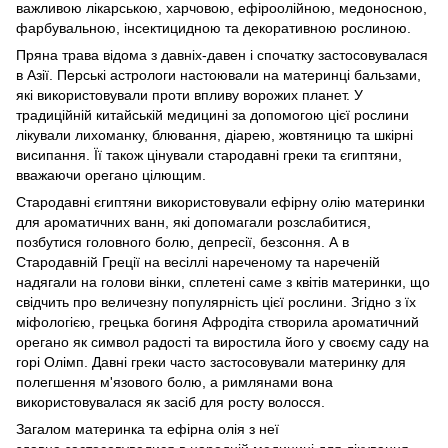
важливою лікарською, харчовою, ефіроолійною, медоносною,
фарбувальною, інсектицидною та декоративною рослиною.
Пряна трава відома з давніх-давен і спочатку застосовувалася
в Азії. Перські астрологи настоювали на материнці бальзами,
які використовували проти впливу ворожих планет. У
традиційній китайській медицині за допомогою цієї рослини
лікували лихоманку, блювання, діарею, жовтяницю та шкірні
висипання. Її також цінували стародавні греки та єгиптяни,
вважаючи орегано цілющим.
Стародавні єгиптяни використовували ефірну олію материнки
для ароматичних ванн, які допомагали розслабитися,
позбутися головного болю, депресії, безсоння. А в
Стародавній Греції на весіллі нареченому та нареченій
надягали на голови вінки, сплетені саме з квітів материнки, що
свідчить про величезну популярність цієї рослини. Згідно з їх
міфологією, грецька богиня Афродіта створила ароматичний
орегано як символ радості та виростила його у своєму саду на
горі Олімп. Давні греки часто застосовували материнку для
полегшення м'язового болю, а римлянами вона
використовувалася як засіб для росту волосся.
Загалом материнка та ефірна олія з неї