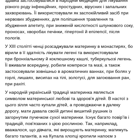
здавна застосовувалися в народній медицині для лікування
різного роду інфекційних, простудних, вірусних і запальних
захворювань. Її використовували як заспокійливий засіб при
нервових збудженнях, для поліпшення травлення та
збудження апетиту, при зниженій кислотності шлункового соку,
проносах, хворобах печінки, гіпертонії й епілепсії, після
пологів.
У XIII столітті ченці розсаджували материнку в монастирях, бо
вірили в її здатність лікувати легені та використовували
при бронхіальному й коклюшному кашлі, туберкульозі легень.
Її вживали всередину, робили компреси та мазі, а також
застосовували зовнішньо в ароматичних ваннах, при болях у
горлі, лишаях, висипах на тілі, золотусі, для загоювання ран,
при рахіті.
У народній українській традиції материнка являється
символом материнської любові та здоров'я дітей. В настої з
цього зілля часто купали дітей, а проводжаючи в далеку
дорогу, мати давала своїй дитині вишитий рушник із
загорнутим пучечком сухої материнки. Існує багато повір'їв і
традицій, пов'язаних з цією рослиною. Так, наприклад,
вважалося, що дівчата, які вирощують материнку, матимуть
багато талантів, а на Купала хлопці кропили напоєм з