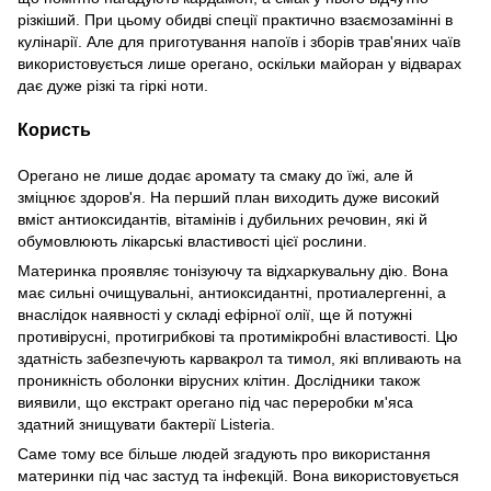
різкіший. При цьому обидві спеції практично взаємозамінні в
кулінарії. Але для приготування напоїв і зборів трав'яних чаїв
використовується лише орегано, оскільки майоран у відварах
дає дуже різкі та гіркі ноти.
Користь
Орегано не лише додає аромату та смаку до їжі, але й
зміцнює здоров'я. На перший план виходить дуже високий
вміст антиоксидантів, вітамінів і дубильних речовин, які й
обумовлюють лікарські властивості цієї рослини.
Материнка проявляє тонізуючу та відхаркувальну дію. Вона
має сильні очищувальні, антиоксидантні, протиалергенні, а
внаслідок наявності у складі ефірної олії, ще й потужні
противірусні, протигрибкові та протимікробні властивості. Цю
здатність забезпечують карвакрол та тимол, які впливають на
проникність оболонки вірусних клітин. Дослідники також
виявили, що екстракт орегано під час переробки м'яса
здатний знищувати бактерії Listeria.
Саме тому все більше людей згадують про використання
материнки під час застуд та інфекцій. Вона використовується