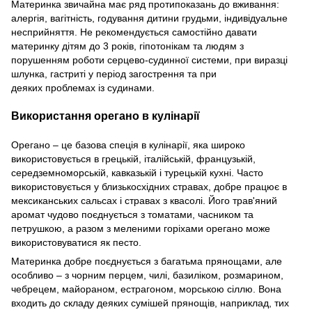
Материнка звичайна має ряд протипоказань до вживання:
алергія, вагітність, годування дитини грудьми, індивідуальне
несприйняття. Не рекомендується самостійно давати
материнку дітям до 3 років, гіпотонікам та людям з
порушенням роботи серцево-судинної системи, при виразці
шлунка, гастриті у період загострення та при
деяких проблемах із судинами.
Використання орегано в кулінарії
Орегано – це базова спеція в кулінарії, яка широко
використовується в грецькій, італійській, французькій,
середземноморській, кавказькій і турецькій кухні. Часто
використовується у близькосхідних стравах, добре працює в
мексиканських сальсах і стравах з квасолі. Його трав'яний
аромат чудово поєднується з томатами, часником та
петрушкою, а разом з меленими горіхами орегано може
використовуватися як песто.
Материнка добре поєднується з багатьма прянощами, але
особливо – з чорним перцем, чилі, базиліком, розмарином,
чебрецем, майораном, естрагоном, морською сіллю. Вона
входить до складу деяких сумішей прянощів, наприклад, тих