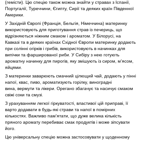
(гемісти). Цю спецію також можна знайти у стравах з Іспанії,
Португалії, Туреччини, Єгипту, Сирії та деяких країн Південної
Америки.
У Західній Європі (Франція, Бельгія, Німеччина) материнку
використовують для приготування страв із печериць, що
відрізняються ніжним смаком і ароматом. У Білорусі, на
Кавказі та в деяких країнах Східної Європи материнку додають
при солінні огірків і грибів, використовують в начинках для
випічки та фаршированої риби. У Сибіру з нею готують
ароматну начинку для пирогів, яку змішують із сиром, м'ясом,
яйцями.
З материнки заварюють смачний цілющий чай, додають у пінні
напої, квас, пиво, ароматизують горілку, виноградні
вина, вермути та лікери. Орегано збагачує та насичує смаком
свіжі соки та смузі.
З урахуванням легкої гіркуватості, властивої цій приправі, її
варто додавати в будь-які страви та напої в помірних
кількостях. Важливо пам'ятати, що дуже велика кількість
пряного аромату перебиває смак продуктів і може зіпсувати
його.
Цю універсальну спецію можна застосовувати у щоденному