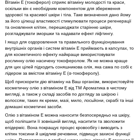
Вітамін Е (токоферол) сприяє вітаміну молодості та краси,
оскільки він є необхідним компонентом для збереження
здорової та красивої шкіри і тіла. Таке визначення дано йому
за його цілющі властивості стимулювати процеси регенерації
та оновлення клітин, перешкоджати старінню шкіри,
розгладжувати зморшки та надавати ефект ліфтингу.
І якщо для оздоровлення та правильного функціонування
внутрішніх органів і систем вітамін Е приймають в капсулах, то
для косметичного ефекту найкраще використовувати
рослинну олію насичену токоферолом. Як не можна краще
для цих цілей підходить соняшникова олія, яка сама по собі є
лідером за вмістом вітаміну Е (α-токоферолу).
Щоб прискорити дію вітаміну на Ваш організм, використовуйте
косметичну олію з вітаміном Е від ТМ Ароматика в чистому
вигляді, а також у складі засобів по догляду за шкірою і
волоссям, таких як креми, мазі, мило, лосьйони, скрабі та інші
домашні косметичні засоби.
Олію з вітаміном Е можна наносити безпосередньо на шкіру,
щоб поліпшити її зовнішній вигляд, наситити та зволожити
епідерміс. Вона покращує процес кровообігу і виводить з
клітин токсини й шкідливі речовини, підвищує захисні функції
шкіри. Потрапляючи в глибокі шари шкіри, вітамін Е захищає її