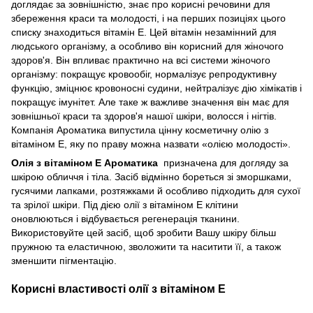
доглядає за зовнішністю, знає про корисні речовини для
збереження краси та молодості, і на перших позиціях цього
списку знаходиться вітамін Е. Цей вітамін незамінний для
людського організму, а особливо він корисний для жіночого
здоров'я. Він впливає практично на всі системи жіночого
організму: покращує кровообіг, нормалізує репродуктивну
функцію, зміцнює кровоносні судини, нейтралізує дію хімікатів і
покращує імунітет. Але таке ж важливе значення він має для
зовнішньої краси та здоров'я нашої шкіри, волосся і нігтів.
Компанія Ароматика випустила цінну косметичну олію з
вітаміном Е, яку по праву можна назвати «олією молодості».
Олія з вітаміном E Ароматика
призначена для догляду за
шкірою обличчя і тіла. Засіб відмінно бореться зі зморшками,
гусячими лапками, розтяжками й особливо підходить для сухої
та зрілої шкіри. Під дією олії з вітаміном Е клітини
оновлюються і відбувається регенерація тканини.
Використовуйте цей засіб, щоб зробити Вашу шкіру більш
пружною та еластичною, зволожити та наситити її, а також
зменшити пігментацію.
Корисні властивості олії з вітаміном Е