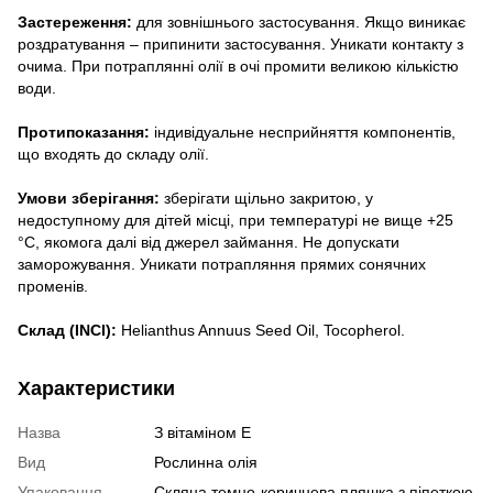
Застереження:
для зовнішнього застосування. Якщо виникає
роздратування – припинити застосування. Уникати контакту з
очима. При потраплянні олії в очі промити великою кількістю
води.
Протипоказання:
індивідуальне несприйняття компонентів,
що входять до складу олії.
Умови зберігання:
зберігати щільно закритою, у
недоступному для дітей місці, при температурі не вище +25
°С, якомога далі від джерел займання. Не допускати
заморожування. Уникати потрапляння прямих сонячних
променів.
Склад (INCI):
Helianthus Annuus Seed Oil, Tocopherol.
Характеристики
Назва
З вітаміном E
Вид
Рослинна олія
Упаковання
Скляна темно-коричнева пляшка з піпеткою