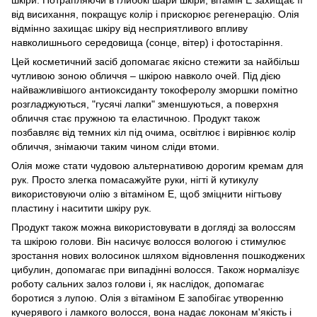
від висихання, покращує колір і прискорює регенерацію. Олія
відмінно захищає шкіру від несприятливого впливу
навколишнього середовища (сонце, вітер) і фотостаріння.
Цей косметичний засіб допомагає якісно стежити за найбільш
чутливою зоною обличчя – шкірою навколо очей. Під дією
найважливішого антиоксиданту токоферолу зморшки помітно
розгладжуються, "гусячі лапки" зменшуються, а поверхня
обличчя стає пружною та еластичною. Продукт також
позбавляє від темних кіл під очима, освітлює і вирівнює колір
обличчя, знімаючи таким чином сліди втоми.
Олія може стати чудовою альтернативою дорогим кремам для
рук. Просто злегка помасажуйте руки, нігті й кутикулу
використовуючи олію з вітаміном Е, щоб зміцнити нігтьову
пластину і наситити шкіру рук.
Продукт також можна використовувати в догляді за волоссям
та шкірою голови. Він насичує волосся вологою і стимулює
зростання нових волосинок шляхом відновлення пошкоджених
цибулин, допомагає при випадінні волосся. Також нормалізує
роботу сальних залоз голови і, як наслідок, допомагає
боротися з лупою. Олія з вітаміном Е запобігає утворенню
кучерявого і ламкого волосся, вона надає локонам м'якість і