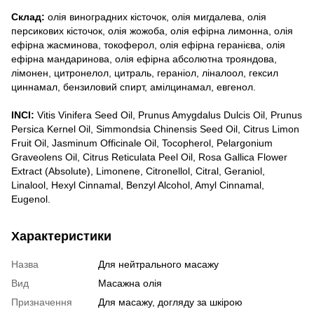
Склад:
олія виноградних кісточок, олія мигдалева, олія
персикових кісточок, олія жожоба, олія ефірна лимонна, олія
ефірна жасминова, токоферол, олія ефірна геранієва, олія
ефірна мандаринова, олія ефірна абсолютна трояндова,
лімонен, цитронелол, цитраль, гераніол, ліналоол, гексил
циннамал, бензиловий спирт, амілцинамал, евгенол.
INCI:
Vitis Vinifera Seed Oil, Prunus Amygdalus Dulcis Oil, Prunus
Persica Kernel Oil, Simmondsia Chinensis Seed Oil, Citrus Limon
Fruit Oil, Jasminum Officinale Oil, Tocopherol, Pelargonium
Graveolens Oil, Citrus Reticulata Peel Oil, Rosa Gallica Flower
Extract (Absolute), Limonene, Citronellol, Citral, Geraniol,
Linalool, Hexyl Cinnamal, Benzyl Alcohol, Amyl Cinnamal,
Eugenol.
Характеристики
Назва
Для нейтрального масажу
Вид
Масажна олія
Призначення
Для масажу, догляду за шкірою