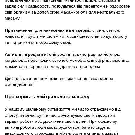
заряд сил і бадьорості, позбудьтеся від перевтоми й оздоровте
свій організм за допомогою масажної олії для нейтрального
масажу.
Призначення:
для нанесення на епідерміс спини, стегон,
живота, ніг, рук, з метою зміни їх зовнішнього вигляду, захисту
та підтримки їх в хорошому стані.
Активні інгредієнти:
олії рослинні: виноградних кісточок,
мигдалева, персикових кісточок, жожоба; олії ефірні: лимонна,
жасминова, геранієва, мандаринова, трояндова.
Дія:
тонізування, пом'якшення, живлення, зволоження,
омолодження.
Про користь нейтрального масажу
У нашому шаленому ритмі життя ми часто страждаємо від
стресу, перенапруг та часто жертвуємо своїм здоров'ям
заради роботи або досягнень своїх цілей. При офісному
вигляді роботи люди мало рухаються, багато сидять,
внаслідок чого страждають м'язи, болить спина, а шкіра і