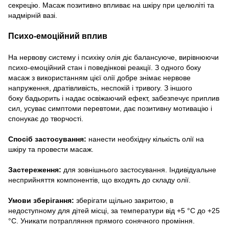
секрецію. Масаж позитивно впливає на шкіру при целюліті та
надмірній вазі.
Психо-емоційний вплив
На нервову систему і психіку олія діє балансуюче, вирівнюючи
психо-емоційний стан і поведінкові реакції. З одного боку
масаж з використанням цієї олії добре знімає нервове
напруження, дратівливість, неспокій і тривогу. З іншого
боку бадьорить і надає освіжаючий ефект, забезпечує приплив
сил, усуває симптоми перевтоми, дає позитивну мотивацію і
спонукає до творчості.
Спосіб застосування:
нанести необхідну кількість олії на
шкіру та провести масаж.
Застереження:
для зовнішнього застосування. Індивідуальне
несприйняття компонентів, що входять до складу олії.
Умови зберігання:
зберігати щільно закритою, в
недоступному для дітей місці, за температури від +5 °C до +25
°C. Уникати потрапляння прямого сонячного проміння.