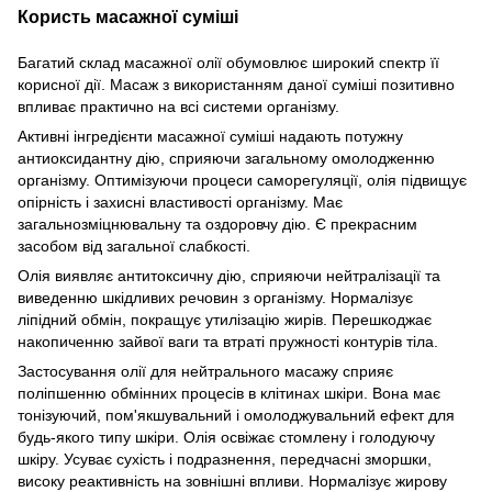
Користь масажної суміші
Багатий склад масажної олії обумовлює широкий спектр її
корисної дії. Масаж з використанням даної суміші позитивно
впливає практично на всі системи організму.
Активні інгредієнти масажної суміші надають потужну
антиоксидантну дію, сприяючи загальному омолодженню
організму. Оптимізуючи процеси саморегуляції, олія підвищує
опірність і захисні властивості організму. Має
загальнозміцнювальну та оздоровчу дію. Є прекрасним
засобом від загальної слабкості.
Олія виявляє антитоксичну дію, сприяючи нейтралізації та
виведенню шкідливих речовин з організму. Нормалізує
ліпідний обмін, покращує утилізацію жирів. Перешкоджає
накопиченню зайвої ваги та втраті пружності контурів тіла.
Застосування олії для нейтрального масажу сприяє
поліпшенню обмінних процесів в клітинах шкіри. Вона має
тонізуючий, пом'якшувальний і омолоджувальний ефект для
будь-якого типу шкіри. Олія освіжає стомлену і голодуючу
шкіру. Усуває сухість і подразнення, передчасні зморшки,
високу реактивність на зовнішні впливи. Нормалізує жирову