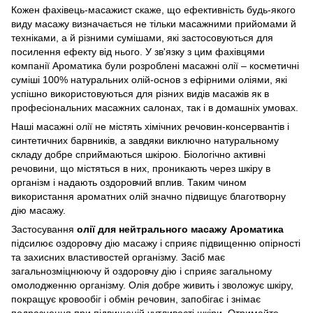
Кожен фахівець-масажист скаже, що ефективність будь-якого
виду масажу визначається не тільки масажними прийомами й
техніками, а й різними сумішами, які застосовуються для
посилення ефекту від нього. У зв'язку з цим фахівцями
компанії Ароматика були розроблені масажні олії – косметичні
суміші 100% натуральних олій-основ з ефірними оліями, які
успішно використовуються для різних видів масажів як в
професіональних масажних салонах, так і в домашніх умовах.
Наші масажні олії не містять хімічних речовин-консервантів і
синтетичних барвників, а завдяки виключно натуральному
складу добре сприймаються шкірою. Біологічно активні
речовини, що містяться в них, проникають через шкіру в
організм і надають оздоровчий вплив. Таким чином
використання ароматних олій значно підвищує благотворну
дію масажу.
Застосування
олії для нейтрального масажу Ароматика
підсилює оздоровчу дію масажу і сприяє підвищенню опірності
та захисних властивостей організму. Засіб має
загальнозміцнюючу й оздоровчу дію і сприяє загальному
омолодженню організму. Олія добре живить і зволожує шкіру,
покращує кровообіг і обмін речовин, запобігає і знімає
подразнення при підвищеній чутливості шкіри. Отримайте