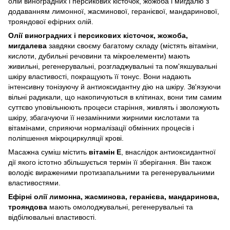
олій виноградних і персикових кісточок, жожоба і мигдалю з
додаванням лимонної, жасминової, геранієвої, мандаринової,
трояндової ефірних олій.
Олії виноградних і персикових кісточок, жожоба,
мигдалева
завдяки своєму багатому складу (містять вітаміни,
кислоти, дубильні речовини та мікроелементи) мають
живильні, регенерувальні, розгладжувальні та пом'якшувальні
шкіру властивості, покращують її тонус. Вони надають
інтенсивну тонізуючу й антиоксидантну дію на шкіру. Зв'язуючи
вільні радикали, що накопичуються в клітинах, вони тим самим
суттєво уповільнюють процеси старіння, живлять і зволожують
шкіру, збагачуючи її незамінними жирними кислотами та
вітамінами, сприяючи нормалізації обмінних процесів і
поліпшення мікроциркуляції крові.
Масажна суміш містить
вітамін Е
, внаслідок антиоксидантної
дії якого істотно збільшується термін її зберігання. Він також
володіє вираженими протизапальними та регенерувальними
властивостями.
Ефірні олії лимонна, жасминова, геранієва, мандаринова,
трояндова
мають омолоджувальні, регенерувальні та
відбілювальні властивості.