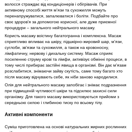
волосся страждає від кондиціонерів і обігрівачів. При
активному способі життя м'язи та сухожилля можуть
перенапружуватися, запалюватися і боліти. Подбайте про
своє здоров'я за допомогою корисної, але дуже приємної
процедури – загального нейтрального масажу.
Користь масажу воістину багатогранна і комплексна. Масаж
сприятливо впливає на шкіру, підшкірно-жировий шар, м'язи,
суглоби, зв'язки та сухожилля, а також на кровоносну,
лімфатичну, нервову і дихальну систему. Масаж сприяє
посиленню струму крові та лімфи, активізує обмінні процеси, в
тому числі прибирає застійні явища в організмі. Він дає м'язам
розслабитися, знімаючи зайву скутість, саме тому багато хто
після масажу відчувають себе, як ніби заново народилися.
Олія для нейтрального масажу запобігає і знімає подразнення
при підвищеній чутливості шкіри та підсилює захисні сили
організму. Для такого масажу використовуються прийоми з
середньою силою і глибиною тиску по всьому тілу.
А
ктивні компоненти
Суміш приготовлена ​​на основі натуральних жирних рослинних