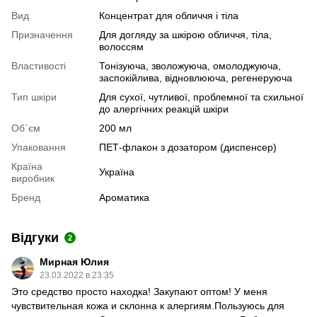
Вид
Концентрат для обличчя і тіла
Призначення
Для догляду за шкірою обличчя, тіла,
волоссям
Властивості
Тонізуюча, зволожуюча, омолоджуюча,
заспокійлива, відновлююча, регенеруюча
Тип шкіри
Для сухої, чутливої, проблемної та схильної
до алергічних реакцій шкіри
Об`єм
200 мл
Упаковання
ПЕТ-флакон з дозатором (диспенсер)
Країна
Україна
виробник
Бренд
Ароматика
Відгуки
2
Мирная Юлия
23.03.2022 в 23:35
Это средство просто находка! Закупают оптом! У меня
чувствительная кожа и склонна к алергиям.Пользуюсь для