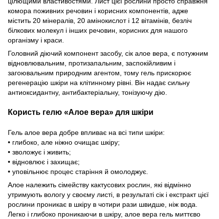
цілющими властивостями. Лист цієї рослини просто справжня
комора поживних речовин і корисних компонентів, адже
містить 20 мінepaлів, 20 aмінокиcлот і 12 вітамінів, безліч
білкових молекул і інших речовин, корисних для нашого
організму і краси.
Головний діючий компонент засобу, сік алое вера, є потужним
відновлювальним, протизапальним, заспокійливим і
загоювальним природним агентом, тому гель прискорює
регенерацію шкіри на клітинному рівні. Він надає сильну
антиоксидантну, антибактеріальну, тонізуючу дію.
Користь гелю
«Алое вера»
для шкіри
Гель алое вера добре впливає на всі типи шкіри:
• глибоко, але ніжно очищає шкіру;
• зволожує і живить;
• відновлює і захищає;
• уповільнює процес старіння й омолоджує.
Алое належить сімейству кактусових рослин, які відмінно
утримують вологу у своєму листі, в результаті сік і екстракт цієї
рослини проникає в шкіру в чотири рази швидше, ніж вода.
Легко і глибоко проникаючи в шкіру, алое вера гель миттєво