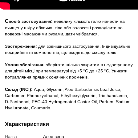
С
посіб застосування:
невелику кількість гелю нанести на
очищену шкіру обличчя, тіла або волосся і розподілити по
поверхні масажними рухами, дати увібратися.
Застереження:
для зовнішнього застосування. Індивідуальне
несприйняття компонентів, що входять до складу гелю.
Умови зберігання:
зберігати щільно закритим в недоступному
для дітей місці при температурі від +5 °С до +25 °С. Уникати
потрапляння прямих сонячних променів.
Склад (INCI):
Aqua, Glycerin, Aloe Barbadensis Leaf Juice,
Carbomer, Phenoxyethanol, Ethylhexylglycerin, Triethanolamin,
D-Panthenol, PEG-40 Hydrogenated Castor Oil, Parfum, Sodium
Hyaluronate, Coumarin.
Характеристики
Назва
Алое вера