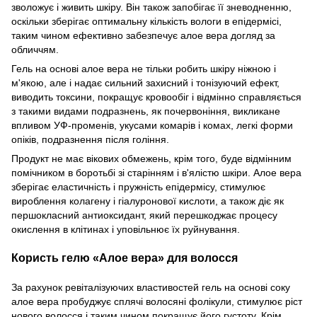
зволожує і живить шкіру. Він також запобігає її зневодненню,
оскільки зберігає оптимальну кількість вологи в епідермісі,
таким чином ефективно забезпечує алое вера догляд за
обличчям.
Гель на основі алое вера не тільки робить шкіру ніжною і
м'якою, але і надає сильний захисний і тонізуючий ефект,
виводить токсини, покращує кровообіг і відмінно справляється
з такими видами подразнень, як почервоніння, викликане
впливом УФ-променів, укусами комарів і комах, легкі форми
опіків, подразнення після гоління.
Продукт не має вікових обмежень, крім того, буде відмінним
помічником в боротьбі зі старінням і в'ялістю шкіри. Алое вера
зберігає еластичність і пружність епідермісу, стимулює
вироблення колагену і гіалуронової кислоти, а також діє як
першокласний антиоксидант, який перешкоджає процесу
окислення в клітинах і уповільнює їх руйнування.
Користь гелю
«Алое вера»
для волосся
За рахунок ревіталізуючих властивостей гель на основі соку
алое вера пробуджує сплячі волосяні фолікули, стимулює ріст
нового волосся і таким чином покращує його густоту. Крім