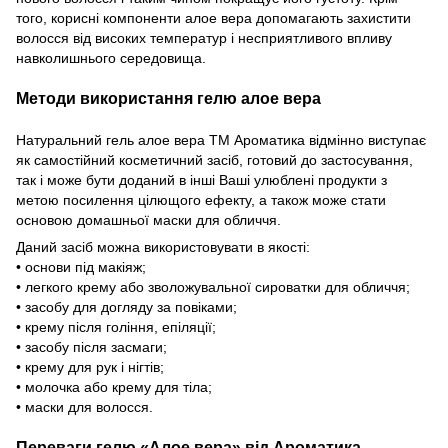
того, корисні компоненти алое вера допомагають захистити
волосся від високих температур і несприятливого впливу
навколишнього середовища.
Методи використання гелю алое вера
Натуральний гель алое вера ТМ Ароматика відмінно виступає
як самостійний косметичний засіб, готовий до застосування,
так і може бути доданий в інші Ваші улюблені продукти з
метою посилення цілющого ефекту, а також може стати
основою домашньої маски для обличчя.
Даний засіб можна використовувати в якості:
• основи під макіяж;
• легкого крему або зволожувальної сироватки для обличчя;
• засобу для догляду за повіками;
• крему після гоління, епіляції;
• засобу після засмаги;
• крему для рук і нігтів;
• молочка або крему для тіла;
• маски для волосся.
Переваги гелю
«Алое вера»
від Ароматика