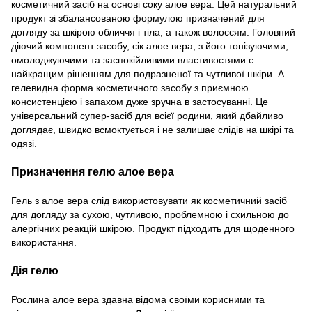
косметичний засіб на основі соку алое вера. Цей натуральний
продукт зі збалансованою формулою призначений для
догляду за шкірою обличчя і тіла, а також волоссям. Головний
діючий компонент засобу, сік алое вера, з його тонізуючими,
омолоджуючими та заспокійливими властивостями є
найкращим рішенням для подразненої та чутливої шкіри. А
гелевидна форма косметичного засобу з приємною
консистенцією і запахом дуже зручна в застосуванні. Це
універсальний супер-засіб для всієї родини, який дбайливо
доглядає, швидко всмоктується і не залишає слідів на шкірі та
одязі.
Призначення гелю алое вера
Гель з алое вера слід використовувати як косметичний засіб
для догляду за сухою, чутливою, проблемною і схильною до
алергічних реакцій шкірою. Продукт підходить для щоденного
використання.
Дія гелю
Рослина алое вера здавна відома своїми корисними та