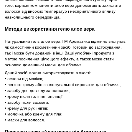
того, корисні компоненти алое вера допомагають захистити
волосся від високих температур і несприятливого впливу
навколишнього середовища.
Методи використання гелю алое вера
Натуральний гель алое вера ТМ Ароматика відмінно виступає
як самостійний косметичний засіб, готовий до застосування,
так і може бути доданий в інші Ваші улюблені продукти з
метою посилення цілющого ефекту, а також може стати
основою домашньої маски для обличчя.
Даний засіб можна використовувати в якості:
• основи під макіяж;
• легкого крему або зволожувальної сироватки для обличчя;
• засобу для догляду за повіками;
• крему після гоління, епіляції;
• засобу після засмаги;
• крему для рук і нігтів;
• молочка або крему для тіла;
• маски для волосся.
Переваги гелю
«Алое вера»
від Ароматика