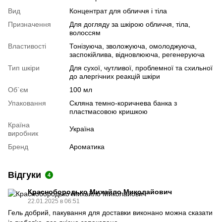
Вид
Концентрат для обличчя і тіла
Призначення
Для догляду за шкірою обличчя, тіла,
волоссям
Властивості
Тонізуюча, зволожуюча, омолоджуюча,
заспокійлива, відновлююча, регенеруюча
Тип шкіри
Для сухої, чутливої, проблемної та схильної
до алергічних реакцій шкіри
Об`єм
100 мл
Упаковання
Скляна темно-коричнева банка з
пластмасовою кришкою
Країна
Україна
виробник
Бренд
Ароматика
Відгуки
4
Краснобородько Михайло Миколайович
22.01.2025 в 06:51
Гель добрий, пакування для доставки виконано можна сказати