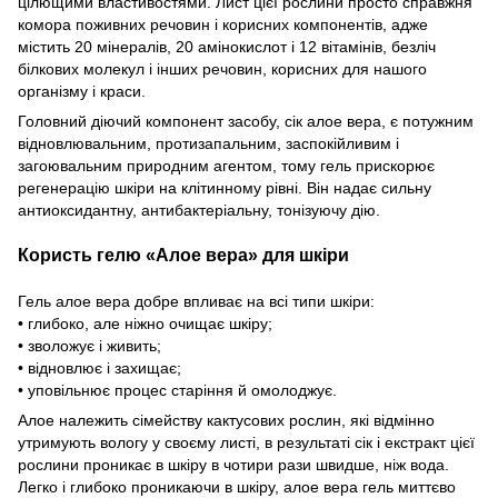
цілющими властивостями. Лист цієї рослини просто справжня
комора поживних речовин і корисних компонентів, адже
містить 20 мінepaлів, 20 aмінокиcлот і 12 вітамінів, безліч
білкових молекул і інших речовин, корисних для нашого
організму і краси.
Головний діючий компонент засобу, сік алое вера, є потужним
відновлювальним, протизапальним, заспокійливим і
загоювальним природним агентом, тому гель прискорює
регенерацію шкіри на клітинному рівні. Він надає сильну
антиоксидантну, антибактеріальну, тонізуючу дію.
Користь гелю
«Алое вера»
для шкіри
Гель алое вера добре впливає на всі типи шкіри:
• глибоко, але ніжно очищає шкіру;
• зволожує і живить;
• відновлює і захищає;
• уповільнює процес старіння й омолоджує.
Алое належить сімейству кактусових рослин, які відмінно
утримують вологу у своєму листі, в результаті сік і екстракт цієї
рослини проникає в шкіру в чотири рази швидше, ніж вода.
Легко і глибоко проникаючи в шкіру, алое вера гель миттєво