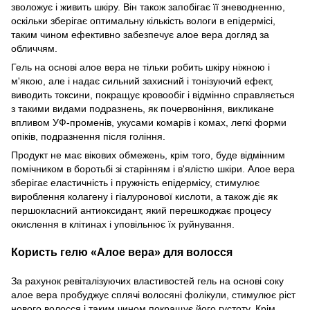
зволожує і живить шкіру. Він також запобігає її зневодненню,
оскільки зберігає оптимальну кількість вологи в епідермісі,
таким чином ефективно забезпечує алое вера догляд за
обличчям.
Гель на основі алое вера не тільки робить шкіру ніжною і
м'якою, але і надає сильний захисний і тонізуючий ефект,
виводить токсини, покращує кровообіг і відмінно справляється
з такими видами подразнень, як почервоніння, викликане
впливом УФ-променів, укусами комарів і комах, легкі форми
опіків, подразнення після гоління.
Продукт не має вікових обмежень, крім того, буде відмінним
помічником в боротьбі зі старінням і в'ялістю шкіри. Алое вера
зберігає еластичність і пружність епідермісу, стимулює
вироблення колагену і гіалуронової кислоти, а також діє як
першокласний антиоксидант, який перешкоджає процесу
окислення в клітинах і уповільнює їх руйнування.
Користь гелю
«Алое вера»
для волосся
За рахунок ревіталізуючих властивостей гель на основі соку
алое вера пробуджує сплячі волосяні фолікули, стимулює ріст
нового волосся і таким чином покращує його густоту. Крім