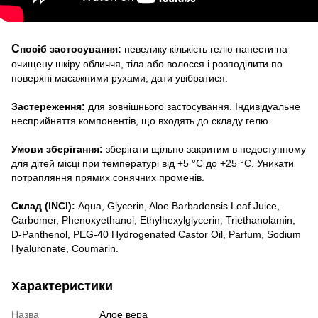
С
посіб застосування:
невелику кількість гелю нанести на
очищену шкіру обличчя, тіла або волосся і розподілити по
поверхні масажними рухами, дати увібратися.
Застереження:
для зовнішнього застосування. Індивідуальне
несприйняття компонентів, що входять до складу гелю.
Умови зберігання:
зберігати щільно закритим в недоступному
для дітей місці при температурі від +5 °С до +25 °С. Уникати
потрапляння прямих сонячних променів.
Склад (INCI):
Aqua, Glycerin, Aloe Barbadensis Leaf Juice,
Carbomer, Phenoxyethanol, Ethylhexylglycerin, Triethanolamin,
D-Panthenol, PEG-40 Hydrogenated Castor Oil, Parfum, Sodium
Hyaluronate, Coumarin.
Характеристики
Назва
Алое вера