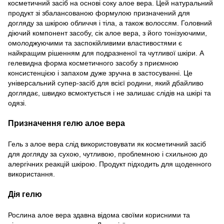
косметичний засіб на основі соку алое вера. Цей натуральний
продукт зі збалансованою формулою призначений для
догляду за шкірою обличчя і тіла, а також волоссям. Головний
діючий компонент засобу, сік алое вера, з його тонізуючими,
омолоджуючими та заспокійливими властивостями є
найкращим рішенням для подразненої та чутливої шкіри. А
гелевидна форма косметичного засобу з приємною
консистенцією і запахом дуже зручна в застосуванні. Це
універсальний супер-засіб для всієї родини, який дбайливо
доглядає, швидко всмоктується і не залишає слідів на шкірі та
одязі.
Призначення гелю алое вера
Гель з алое вера слід використовувати як косметичний засіб
для догляду за сухою, чутливою, проблемною і схильною до
алергічних реакцій шкірою. Продукт підходить для щоденного
використання.
Дія гелю
Рослина алое вера здавна відома своїми корисними та