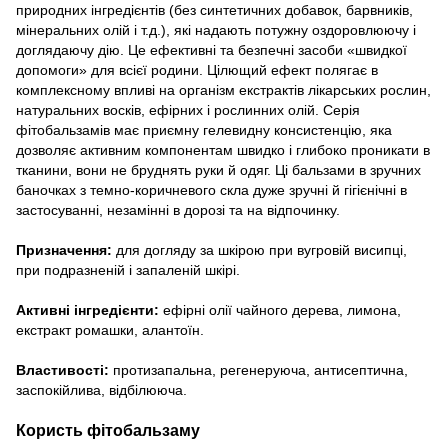
природних інгредієнтів (без синтетичних добавок, барвників,
мінеральних олій і т.д.), які надають потужну оздоровлюючу і
доглядаючу дію. Це ефективні та безпечні засоби «швидкої
допомоги» для всієї родини. Цілющий ефект полягає в
комплексному впливі на організм екстрактів лікарських рослин,
натуральних восків, ефірних і рослинних олій. Серія
фітобальзамів має приємну гелевидну консистенцію, яка
дозволяє активним компонентам швидко і глибоко проникати в
тканини, вони не бруднять руки й одяг. Ці бальзами в зручних
баночках з темно-коричневого скла дуже зручні й гігієнічні в
застосуванні, незамінні в дорозі та на відпочинку.
Призначення:
для догляду за шкірою при вугровій висипці,
при подразненій і запаленій шкірі.
Активні інгредієнти:
ефірні олії чайного дерева, лимона,
екстракт ромашки, алантоїн.
Властивості:
протизапальна, регенеруюча, антисептична,
заспокійлива, відбілююча.
Користь фітобальзаму