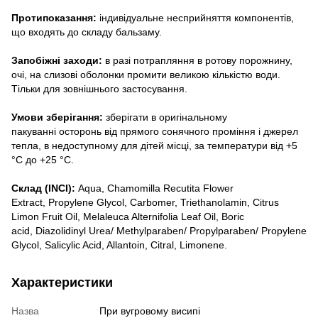
Протипоказання:
індивідуальне несприйняття компонентів,
що входять до складу бальзаму.
Запобіжні заходи:
в разі потрапляння в ротову порожнину,
очі, на слизові оболонки промити великою кількістю води.
Тільки для зовнішнього застосування.
Умови зберігання:
зберігати в оригінальному
пакуванні осторонь від прямого сонячного проміння і джерел
тепла, в недоступному для дітей місці, за температури від +5
°С до +25 °С.
Склад (INCI):
Aqua, Chamomilla Recutita Flower
Extract, Propylene Glycol, Carbomer, Triethanolamin, Citrus
Limon Fruit Oil, Melaleuca Alternifolia Leaf Oil, Boric
acid, Diazolidinyl Urea/ Methylparaben/ Propylparaben/ Propylene
Glycol, Salicylic Acid, Allantoin, Citral, Limonene.
Характеристики
Назва
При вугровому висипі