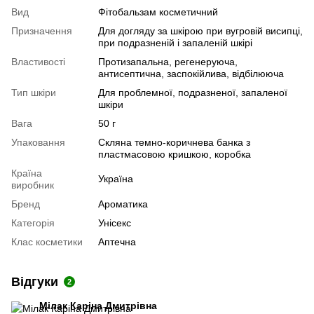
Вид
Фітобальзам косметичний
Призначення
Для догляду за шкірою при вугровій висипці,
при подразненій і запаленій шкірі
Властивості
Протизапальна, регенеруюча,
антисептична, заспокійлива, відбілююча
Тип шкіри
Для проблемної, подразненої, запаленої
шкіри
Вага
50 г
Упаковання
Скляна темно-коричнева банка з
пластмасовою кришкою, коробка
Країна
Україна
виробник
Бренд
Ароматика
Категорія
Унісекс
Клас косметики
Аптечна
Відгуки
2
Мілак Каріна Дмитрівна