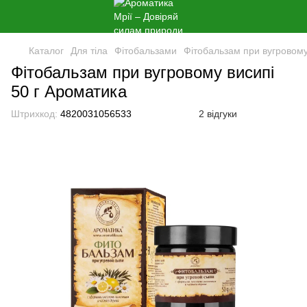
Каталог
Для тіла
Фітобальзами
Фітобальзам при вугровому
Фітобальзам при вугровому висипі
50 г Ароматика
Штрихкод:
4820031056533
2 відгуки