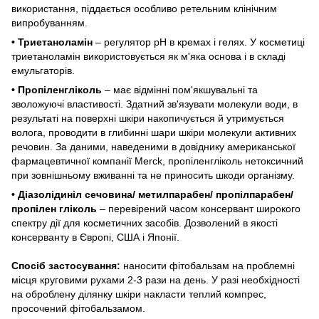
використання, піддається особливо ретельним клінічним
випробуванням.
• Триетаноламін
– регулятор pH в кремах і гелях. У косметиці
триетаноламін використовується як м'яка основа і в складі
емульгаторів.
• Пропіленгліколь
– має відмінні пом'якшувальні та
зволожуючі властивості. Здатний зв'язувати молекули води, в
результаті на поверхні шкіри накопичується й утримується
волога, проводити в глибинні шари шкіри молекули активних
речовин. За даними, наведеними в довіднику американської
фармацевтичної компанії Merck, пропіленгліколь нетоксичний
при зовнішньому вживанні та не приносить шкоди організму.
• Діазолідиніл сечовина/ метилпарабен/ пропілпарабен/
пропілен гліколь
– перевірений часом консервант широкого
спектру дії для косметичних засобів. Дозволений в якості
консерванту в Європі, США і Японії.
Спосіб застосування:
наносити фітобальзам на проблемні
місця круговими рухами 2-3 рази на день. У разі необхідності
на оброблену ділянку шкіри накласти теплий компрес,
просочений фітобальзамом.