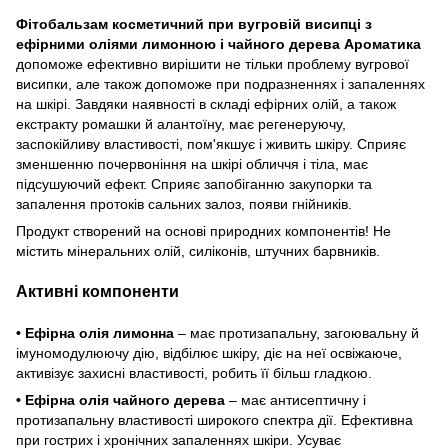
Фітобальзам косметичний при вугровій висипці з
ефірними оліями лимонною і чайного дерева Ароматика
допоможе ефективно вирішити не тільки проблему вугрової
висипки, але також допоможе при подразненнях і запаленнях
на шкірі. Завдяки наявності в складі ефірних олій, а також
екстракту ромашки й алантоїну, має регенеруючу,
заспокійливу властивості, пом'якшує і живить шкіру. Сприяє
зменшенню почервоніння на шкірі обличчя і тіла, має
підсушуючий ефект. Сприяє запобіганню закупорки та
запалення протоків сальних залоз, появи гнійників.
Продукт створений на основі природних компонентів! Не
містить мінеральних олій, силіконів, штучних барвників.
Активні компоненти
• Ефірна олія лимонна
– має протизапальну, загоювальну й
імуномодулюючу дію, відбілює шкіру, діє на неї освіжаюче,
активізує захисні властивості, робить її більш гладкою.
• Ефірна олія чайного дерева
– має антисептичну і
протизапальну властивості широкого спектра дії. Ефективна
при гострих і хронічних запаленнях шкіри. Усуває