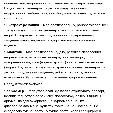
гнійничковий, вугровий висип, запальні інфільтрати на шкірі.
Надає також регенеруючу дію на шкіру, усуваючи
подразнення, набряклість, свербіж, почервоніння. Відновлює
колір шкіри.
• Екстракт ромашки
– має протизапальну, ранозагоювальну і
тонізуючу дію, посилює регенеративні процеси в клітинах
шкіри. Прекрасно знімає подразнення, почервоніння і
лущення шкіри, надаючи їй здоровий вигляд і матовий
відтінок.
• Алантоїн
– має протизапальну дію, регулює вироблення
шкірного сала, ефективно попереджає закупорку пор,
утворення камедонів (чорних крапок) і запальних елементів
(вугрів). Надає епітелізуючу і яскраво виражену регенеруючу
дію на шкіру, усуває лущення, робить шкіру гладкою та
еластичною. Допомагає у формуванні здорової тканини.
Продукт також включає:
• Карбомер
– гелеутворювач. Дозволяє отримувати прозорі,
нелипкі гелі, утворює захисну, зволожуючу плівку. Одним з
аргументів для використання карбомер в наших
фітобальзамах може бути той факт, що цей компонент є
складовою зубної пасти. А зубна паста, через специфіку її