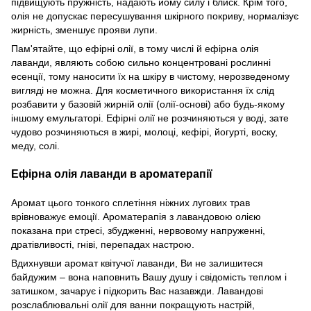
підвищують пружність, надають йому силу і блиск. Крім того,
олія не допускає пересушування шкірного покриву, нормалізує
жирність, зменшує прояви лупи.
Пам'ятайте, що ефірні олії, в тому числі й ефірна олія
лаванди, являють собою сильно концентровані рослинні
есенції, тому наносити їх на шкіру в чистому, нерозведеному
вигляді не можна. Для косметичного використання їх слід
розбавити у базовій жирній олії (олії-основі) або будь-якому
іншому емульгаторі. Ефірні олії не розчиняються у воді, зате
чудово розчиняються в жирі, молоці, кефірі, йогурті, воску,
меду, солі.
Ефірна олія лаванди в ароматерапії
Аромат цього тонкого сплетіння ніжних лугових трав
врівноважує емоції. Ароматерапія з лавандовою олією
показана при стресі, збудженні, нервовому напруженні,
дратівливості, гніві, перепадах настрою.
Вдихнувши аромат квітучої лаванди, Ви не залишитеся
байдужим – вона наповнить Вашу душу і свідомість теплом і
затишком, зачарує і підкорить Вас назавжди. Лавандові
розслаблювальні олії для ванни покращують настрій,