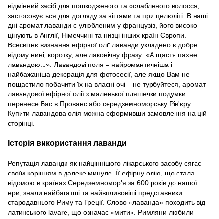
відмінний засіб для пошкодженого та ослабленого волосся,
застосовується для догляду за нігтями та при целюліті. В наші
дні аромат лаванди є улюбленим у французів, його високо
цінують в Англії, Німеччині та низці інших країн Європи.
Всесвітнє визнання ефірної олії лаванди укладено в добре
відому нині, коротку, але лаконічну фразу: «А щастя пахне
лавандою...». Лавандові поля – найромантичніша і
найбажаніша декорація для фотосесії, але якщо Вам не
пощастило побачити їх на власні очі – не турбуйтеся, аромат
лавандової ефірної олії з маленької пляшечки подумки
перенесе Вас в Прованс або середземноморську Рів'єру.
Купити лавандова олія можна оформивши замовлення на цій
сторінці.
Історія використання лаванди
Репутація лаванди як найціннішого лікарського засобу сягає
своїм корінням в далеке минуле. Її ефірну олію, що стала
відомою в країнах Середземномор'я за 600 років до нашої
ери, знали найбагатші та найвпливовіші представники
стародавнього Риму та Греції. Слово «лаванда» походить від
латинського lavare, що означає «мити». Римляни любили