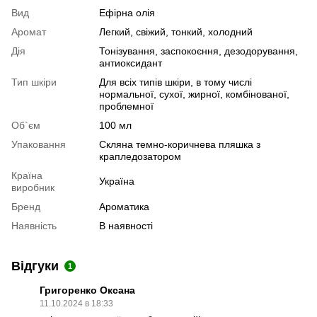
Вид
Ефірна олія
Аромат
Легкий, свіжий, тонкий, холодний
Дія
Тонізування, заспокоєння, дезодорування,
антиоксидант
Тип шкіри
Для всіх типів шкіри, в тому числі
нормальної, сухої, жирної, комбінованої,
проблемної
Об`єм
100 мл
Упаковання
Скляна темно-коричнева пляшка з
крапледозатором
Країна
Україна
виробник
Бренд
Ароматика
Наявність
В наявності
Відгуки
1
Григоренко Оксана
11.10.2024 в 18:33