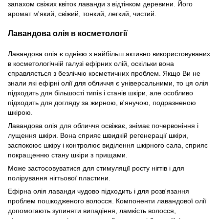
запахом свіжих квіток лаванди з відтінком деревини. Його
аромат м'який, свіжий, тонкий, легкий, чистий.
Лавандова олія в косметології
Лавандова олія є однією з найбільш активно використовуваних
в косметологічній галузі ефірних олій, оскільки вона
справляється з безліччю косметичних проблем. Якщо Ви не
знали які ефірні олії для обличчя є універсальними, то ця олія
підходить для більшості типів і станів шкіри, але особливо
підходить для догляду за жирною, в'янучою, подразненою
шкірою.
Лавандова олія для обличчя освіжає, знімає почервоніння і
лущення шкіри. Вона сприяє швидкій регенерації шкіри,
заспокоює шкіру і контролює виділення шкірного сала, сприяє
покращенню стану шкіри з прищами.
Може застосовуватися для стимуляції росту нігтів і для
полірування нігтьової пластини.
Ефірна олія лаванди чудово підходить і для розв'язання
проблем пошкодженого волосся. Компоненти лавандової олії
допомогають зупиняти випадіння, ламкість волосся,