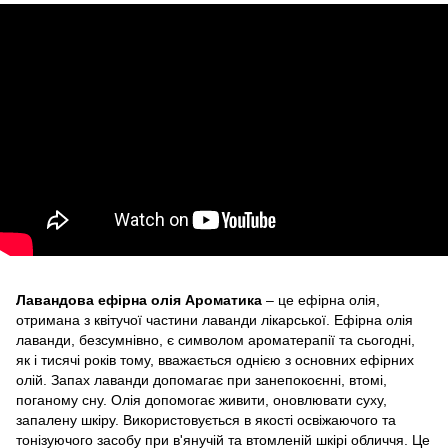
Лавандова ефірна олія Ароматика
– це ефірна олія,
отримана з квітучої частини лаванди лікарської. Ефірна олія
лаванди, безсумнівно, є символом ароматерапії та сьогодні,
як і тисячі років тому, вважається однією з основних ефірних
олій. Запах лаванди допомагає при занепокоєнні, втомі,
поганому сну. Олія допомогає живити, оновлювати суху,
запалену шкіру. Використовується в якості освіжаючого та
тонізуючого засобу при в'янучій та втомленій шкірі обличчя. Це