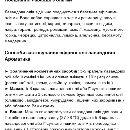
Лавандова олія відмінно поєднується з багатьма ефірними
оліями. Вона добре «працює» з оліями розмарину, пачулі,
іланг-ілангу, ветиверії, кориці, кипариса, сосни, гвоздики,
лавра, герані, троянди, ромашки, шавлії, жасмину, мускатного
горіха, чебрецю, цитронелли, лимона, апельсина, бергамоту,
мандарина.
Способи застосування ефірної олії лавандової
Ароматика
► Збагачення косметичних засобів:
3-5 крапель лавандової
олії або її суміші з іншими оліями змішати з 10 г (мл) основи
(рослинної олії, крему, лосьйону, тоніка, шампуню та ін.)
► Масаж:
5-8 крапель лавандової олії або її суміші з іншими
оліями змішати з 1 столовою ложкою будь-якої рослинної олії
(оливкової, мигдалевої, кукурудзяної, пшеничних зародків і ін.)
або обраного Вами крему.
► Ванни:
Можна використовувати лавандова олія для ванни.
Потрібно в наповнену ванну (37-38 °С) додати 5-8 крапель
лавандової олії або її суміші з іншими оліями, попередньо
змішаних з 1 столовою ложкою емульгатора (молока, меду,