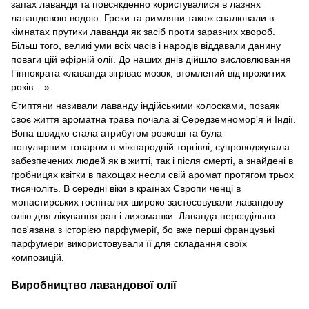
запах лаванди та повсякденно користувалися в лазнях
лавандовою водою. Греки та римляни також спалювали в
кімнатах прутики лаванди як засіб проти заразних хвороб.
Більш того, великі уми всіх часів і народів віддавали данину
поваги цій ефірній олії. До наших днів дійшло висловлювання
Гіппократа «лаванда зігріває мозок, втомлений від прожитих
років ...».
Єгиптяни називали лаванду індійськими колосками, позаяк
своє життя ароматна трава почала зі Середземномор'я й Індії.
Вона швидко стала атрибутом розкоші та була
популярним товаром в міжнародній торгівлі, супроводжувала
забезпечених людей як в житті, так і після смерті, а знайдені в
гробницях квітки в пахощах несли свій аромат протягом трьох
тисячоліть. В середні віки в країнах Європи ченці в
монастирських госпіталях широко застосовували лавандову
олію для лікування ран і лихоманки. Лаванда нероздільно
пов'язана з історією парфумерії, бо вже перші французькі
парфумери використовували її для складання своїх
композицій.
Виробництво лавандової олії