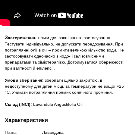
З
астереження:
тільки для зовнішнього застосування.
Тестувати індивідуально, не допускати передозування. При
потраплянні олії в очі – промити великою кількістю води.
Не
застосовувати одночасно з йодо- і залізовмісними
препаратами та хіміотерапією. Дотримуватися обережності
при вагітності й епілепсії.
Умови зберігання:
зберігати щільно закритою, в
недоступному для дітей місці, за температури не вищої +25
°C. Уникати потрапляння прямих сонячного проміння.
Склад (INCI):
Lavandula Angustifolia Oil.
Характеристики
Назва
Лавандова