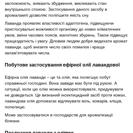
заспокоюють, знімають збудження, викликають стан
внутрішнього спокою. Застосування даного засобу в
аромалампі дозволяє поліпшити якість сну.
Лаванда проявляє властивості адаптогена, підвищуючи
пристосувальні можливості організму до нових кліматичних
умов, зміни часових поясів, магнітних збурень. Також підвищує
працездатність і увагу. Діловим людям добре видихати аромат
лаванди, щоб знизити число своїх помилок і краще
запам'ятовувати числа.
Побутове застосування ефірної олії лавандової
Ефірна олія лаванди – це та олія, яка полегшує побут
справжньої господині. Вона завжди має бути під рукою. А
ситуації, коли цю олію можна використовувати, придумувати
не доведеться. Це визнаний інсектицидний засіб проти комах,
лавандова олія допомагає відлякувати міль, комарів, кліщів,
попелицю.
Може застосовуватися в господарстві для ароматизації
білизни.
Поєднання лаванди з оліями