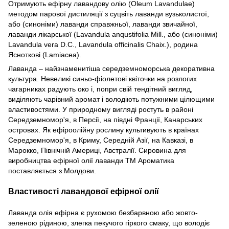
Отримують ефірну лавандову олію (Oleum Lavandulae)
методом парової дистиляції з суцвіть лаванди вузьколистої,
або (синоніми) лаванди справжньої, лаванди звичайної,
лаванди лікарської (Lavandula anqustifolia Mill., або (синоніми)
Lavandula vera D.C., Lavandula offiсіnalis Chaix.), родина
Ясноткові (Lamiacea).
Лаванда – найзнаменитіша середземноморська декоративна
культура. Невеликі синьо-фіолетові квіточки на розлогих
чагарниках радують око і, попри свій тендітний вигляд,
виділяють чарівний аромат і володіють потужними цілющими
властивостями. У природному вигляді ростуть в районі
Середземномор'я, в Персії, на півдні Франції, Канарських
островах. Як ефіроолійну рослину культивують в країнах
Середземномор'я, в Криму, Середній Азії, на Кавказі, в
Марокко, Північній Америці, Австралії. Сировина для
виробництва ефірної олії лаванди ТМ Ароматика
поставляється з Молдови.
Властивості лавандової ефірної олії
Лаванда олія ефірна є рухомою безбарвною або жовто-
зеленою рідиною, злегка пекучого гіркого смаку, що володіє