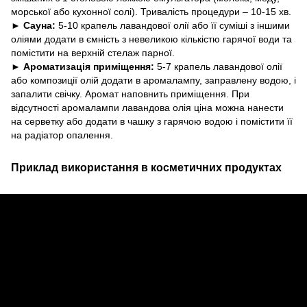
морської або кухонної солі). Тривалість процедури – 10-15 хв.
► Сауна:
5-10 крапель лавандової олії або її суміші з іншими
оліями додати в ємність з невеликою кількістю гарячої води та
помістити на верхній стелаж парної.
► Ароматизація приміщення:
5-7 крапель лавандової олії
або композиції олій додати в аромалампу, заправлену водою, і
запалити свічку. Аромат наповнить приміщення. При
відсутності аромалампи лавандова олія ціна можна нанести
на серветку або додати в чашку з гарячою водою і помістити її
на радіатор опалення.
Приклад використання в косметичних продуктах