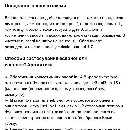
Поєднання сосни з оліями
Ефірна олія соснова добре поєднується з оліями лавандовою,
ліметовою, лимонною, м’яти перцевої, неролієвою, шавлії. Ці
композиції можна використовувати для збагачення
косметичних засобів, масажу, ванн, ароматизації приміщень. В
чистому вигляді на шкіру не наносити. Обов’язкове
розведення в основі-носії у співвідношенні 1:7.
Способи застосування ефірної олії
соснової Ароматика
► Збагачення косметичних засобів:
4-8 крапель ефірної
олії соснової або однієї з вищевказаних сумішей олій на 15 г
(мл) основи (рослинної олії, крему, тоніка, лосьйону,
шампуню).
► Масаж:
6-7 крапель ефірної олії соснової або однієї з
вищевказаних сумішей олій змішати з 1-2 столовими ложками
будь-якої рослинної олії (жожоба, мигдалевої, персикових
кісточок, виноградних кісточок та ін.) або обраного Вами
крему.
► Ванни:
У наповнену ванну (37-38 °С) додати 6-7 крапель