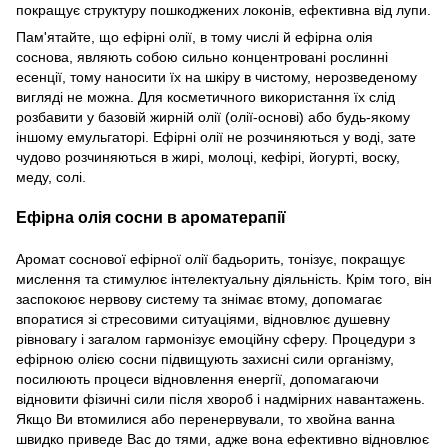
покращує структуру пошкоджених локонів, ефективна від лупи.
Пам'ятайте, що ефірні олії, в тому числі й ефірна олія
соснова, являють собою сильно концентровані рослинні
есенції, тому наносити їх на шкіру в чистому, нерозведеному
вигляді не можна. Для косметичного використання їх слід
розбавити у базовій жирній олії (олії-основі) або будь-якому
іншому емульгаторі. Ефірні олії не розчиняються у воді, зате
чудово розчиняються в жирі, молоці, кефірі, йогурті, воску,
меду, солі.
Ефірна олія сосни в ароматерапії
Аромат соснової ефірної олії бадьорить, тонізує, покращує
мислення та стимулює інтелектуальну діяльність. Крім того, він
заспокоює нервову систему та знімає втому, допомагає
впоратися зі стресовими ситуаціями, відновлює душевну
рівновагу і загалом гармонізує емоційну сферу. Процедури з
ефірною олією сосни підвищують захисні сили організму,
посилюють процеси відновлення енергії, допомагаючи
відновити фізичні сили після хвороб і надмірних навантажень.
Якщо Ви втомилися або перенервували, то хвойна ванна
швидко приведе Вас до тями, адже вона ефективно відновлює