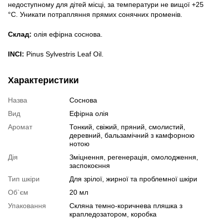
недоступному для дітей місці, за температури не вищої +25
°C. Уникати потрапляння прямих сонячних променів.
Склад:
олія ефірна соснова.
INCI:
Pinus Sylvestris Leaf Oil.
Характеристики
Назва
Соснова
Вид
Ефірна олія
Аромат
Тонкий, свіжий, пряний, смолистий,
деревний, бальзамічний з камфорною
нотою
Дія
Зміцнення, регенерація, омолодження,
заспокоєння
Тип шкіри
Для зрілої, жирної та проблемної шкіри
Об`єм
20 мл
Упаковання
Скляна темно-коричнева пляшка з
крапледозатором, коробка