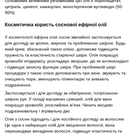
Основними активними речовинами цієї олії є борнілацетат,
цитраль, цинеол, хамазулен, монотерпенові вуглеводні (50-
90%).
Косметична користь соснової ефірної олії
У косметології ефірна олія сосни звичайної застосовується
для догляду за зрілою, жирною та проблемною шкірою. Будь-
який крем, збагачений такою олією, допоможе підвищити
пружність та еластичність старіючої шкіри. Олія покращує
кровообіг епідермісу, розгладжує зморшки, діє як антиоксидант
і підвищує захисну функцію шкіри. При проблемній шкірі
процедури з такою олією допомагають при акне, звужують та
очищають пори, зменшують пігментацію та знімають
подразнення.
Застосовується і для догляду за обвітреною, потрісканою
шкірою рук. У складі масажних сумішей, олій для ванн
покращує кровообіг, розслаблює м'язи. Чинить місцево
подразнювальну і зігрівальну дію.
Олія з сосни підходить і для постійного догляду за волоссям.
Це одна з найкращих олій для зміцнення волосся, вона
перешкоджає випадінню волосся, підвищує еластичність та