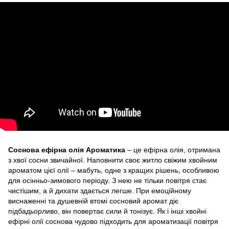
Соснова ефірна олія Ароматика
– це ефірна олія, отримана
з хвої сосни звичайної. Наповнити своє житло свіжим хвойним
ароматом цієї олії – мабуть, одне з кращих рішень, особливою
для осінньо-зимового періоду. З нею не тільки повітря стає
чистішим, а й дихати здається легше. При емоційному
виснаженні та душевній втомі сосновий аромат діє
підбадьорливо, він повертає сили й тонізує. Як і інші хвойні
ефірні олії соснова чудово підходить для ароматизації повітря