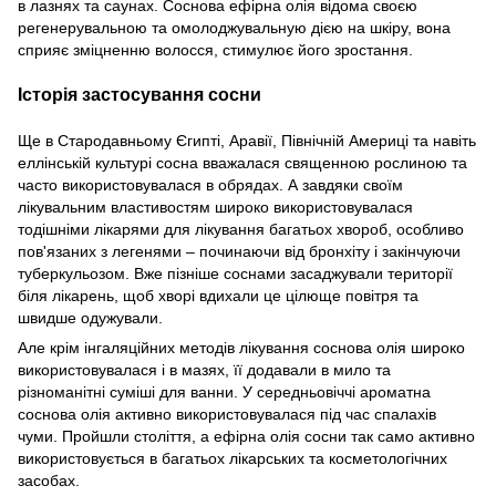
в лазнях та саунах. Соснова ефірна олія відома своєю
регенерувальною та омолоджувальную дією на шкіру, вона
сприяє зміцненню волосся, стимулює його зростання.
Історія застосування сосни
Ще в Стародавньому Єгипті, Аравії, Північній Америці та навіть
еллінській культурі сосна вважалася священною рослиною та
часто використовувалася в обрядах. А завдяки своїм
лікувальним властивостям широко використовувалася
тодішніми лікарями для лікування багатьох хвороб, особливо
пов'язаних з легенями – починаючи від бронхіту і закінчуючи
туберкульозом. Вже пізніше соснами засаджували території
біля лікарень, щоб хворі вдихали це цілюще повітря та
швидше одужували.
Але крім інгаляційних методів лікування соснова олія широко
використовувалася і в мазях, її додавали в мило та
різноманітні суміші для ванни. У середньовіччі ароматна
соснова олія активно використовувалася під час спалахів
чуми. Пройшли століття, а ефірна олія сосни так само активно
використовується в багатьох лікарських та косметологічних
засобах.