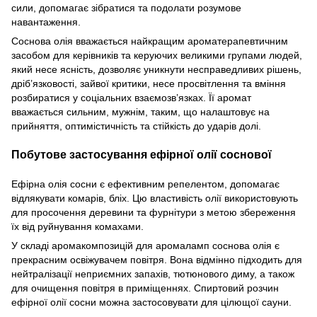
сили, допомагає зібратися та подолати розумове
навантаження.
Соснова олія вважається найкращим ароматерапевтичним
засобом для керівників та керуючих великими групами людей,
який несе ясність, дозволяє уникнути несправедливих рішень,
дріб’язковості, зайвої критики, несе просвітлення та вміння
розбиратися у соціальних взаємозв’язках. Її аромат
вважається сильним, мужнім, таким, що налаштовує на
прийняття, оптимістичність та стійкість до ударів долі.
Побутове застосування ефірної олії соснової
Ефірна олія сосни є ефективним репелентом, допомагає
відлякувати комарів, бліх. Цю властивість олії використовують
для просочення деревини та фурнітури з метою збереження
їх від руйнування комахами.
У складі аромакомпозицій для аромаламп соснова олія є
прекрасним освіжувачем повітря. Вона відмінно підходить для
нейтралізації неприємних запахів, тютюнового диму, а також
для очищення повітря в приміщеннях. Спиртовий розчин
ефірної олії сосни можна застосовувати для цілющої сауни.