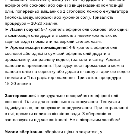
ефірної олії соснової або однієї з вищевказаних композицій
олій, попередньо змішаних з 1 столовою ложкою емульгатора
(молока, меду, морської або кухонної солі). Тривалість
процедури – 10-20 хвилин.
► Лазня і сауна:
5-7 крапель ефірної олії соснової або однієї
з композицій олій додати в ємність з невеликою кількістю
гарячої води і помістити на верхній стелаж лазні.
► Ароматизація приміщення:
4-6 крапель ефірної олії
соснової або однієї із сумішей ефірних олій додати в
аромалампу, заправлену водою, і запалити свічку. Аромат
наповнить приміщення. При відсутності аромалампи можна
нанести олію на серветку або додати в чашку з гарячою водою
і помістити її на радіатор опалення. Тривалість процедури –
15-30 хвилин.
Застереження:
індивідуальне несприйняття ефірної олії
соснової. Тільки для зовнішнього застосування. Тестувати
індивідуально, не допускати передозування. При потраплянні
в очі, промити великою кількістю води. З обережністю
застосовувати під час вагітності. Не є лікарським засобом!
Умови зберігання:
зберігати щільно закритою, у