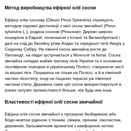
Метод виробництва ефірної олії сосни
Ефірну олію соснову (Oleum Pinus Sylvestris) отримують
методом парової дистиляції з хвої сосни звичайної (Pinus
sylvestris L.), родина соснові (Pinaceae). Дерево широко
поширене в Євразії, починаючи з Іспанії та Великобританії і
далі на схід до басейну річки Алдан та середньої течії Амуру у
Східному Сибіру. На півночі сосна звичайна росте до
Лапландії, на півдні зустрічається у Монголії та Китаї. Сосна
звичайна складає майже третину лісів України та є основною
лісотвірною породою в українському Поліссі, створюючи чисті
та мішані ліси. Поширена не тільки на Поліссі, а й в північній
частині лісостепу, іноді на піщаних терасах рік північної
частини степу. Деревина саме цієї сосни використовується в
різних галузях промисловості більше, ніж будь-яка інша.
Властивості ефірної олії сосни звичайної
Ефірна олія сосни звичайної є прозорою безбарвною або
блідо-жовтою рідиною з тонким, свіжим, пряним, смолистим,
деревним, бальзамічним ароматом з камфорною нотою.