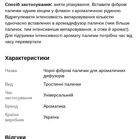
Спосіб застосування:
зняти упакування. Вставити фіброві
палички одним кінцем у флакон з ароматичною рідиною.
Відрегулювати інтенсивність випаровування кількістю
одночасно вставлених в аромадифузор паличок (чим більше
паличок, тим інтенсивніше випаровування, а отже й аромат).
Для підтримки інтенсивності аромату палички потрібно час від
часу перевертати.
Характеристики
Назва
Чорні фіброві палички для ароматичних
дифузорів
Вид
Тростинні палички
Час
Універсальний
застосування
Бренд
Ароматика
Країна
Україна
виробник
Відгуки