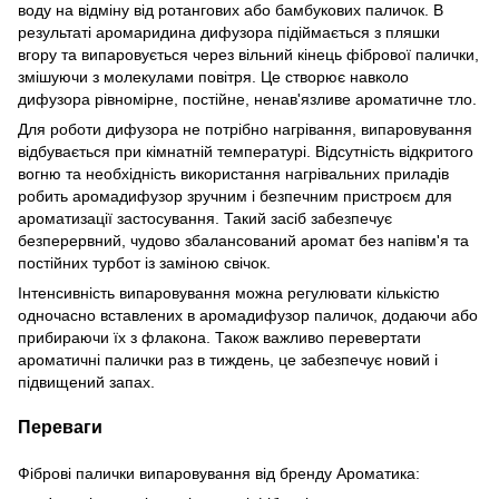
воду
на відміну від
ротангових або бамбукових паличок. В
результаті аромаридина дифузора підіймається з пляшки
вгору та випаровується через вільний кінець фібрової палички,
змішуючи з молекулами повітря. Це створює навколо
дифузора рівномірне, постійне, ненав'язливе ароматичне тло.
Для роботи дифузора не потрібно нагрівання, випаровування
відбувається при кімнатній температурі. Відсутність відкритого
вогню та необхідність використання нагрівальних приладів
робить аромадифузор зручним і безпечним пристроєм для
ароматизації застосування. Такий засіб забезпечує
безперервний, чудово збалансований аромат без напівм'я та
постійних турбот із заміною свічок.
Інтенсивність випаровування можна регулювати кількістю
одночасно вставлених в аромадифузор паличок, додаючи або
прибираючи їх з флакона. Також важливо перевертати
ароматичні палички раз в тиждень, це забезпечує новий і
підвищений запах.
Переваги
Фіброві палички випаровування від бренду Ароматика: