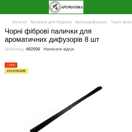
Каталог
Аромати для будинку
Аромадифузори:
Чорні фібр
Чорні фіброві палички для
ароматичних дифузорів 8 шт
Штрихкод:
482006
Написати відгук
−15%
ЕКСКЛЮЗИВ