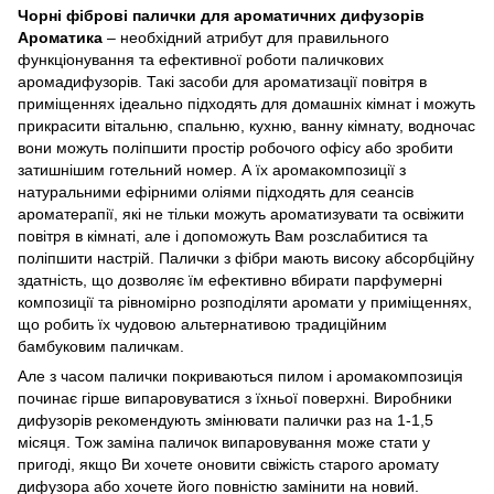
Чорні фіброві палички для ароматичних дифузорів
Ароматика
– необхідний атрибут для правильного
функціонування та ефективної роботи паличкових
аромадифузорів. Такі засоби для ароматизації повітря в
приміщеннях ідеально підходять для домашніх кімнат і можуть
прикрасити вітальню, спальню, кухню, ванну кімнату, водночас
вони можуть поліпшити простір робочого офісу або зробити
затишнішим готельний номер. А їх аромакомпозиції з
натуральними ефірними оліями підходять для сеансів
ароматерапії, які не тільки можуть ароматизувати та освіжити
повітря в кімнаті, але і допоможуть Вам розслабитися та
поліпшити настрій. Палички з фібри мають високу абсорбційну
здатність, що дозволяє їм ефективно вбирати парфумерні
композиції та рівномірно розподіляти аромати у приміщеннях,
що робить їх чудовою альтернативою традиційним
бамбуковим паличкам.
Але з часом палички покриваються пилом і аромакомпозиція
починає гірше випаровуватися з їхньої поверхні. Виробники
дифузорів рекомендують змінювати палички раз на 1-1,5
місяця. Тож заміна паличок випаровування може стати у
пригоді, якщо Ви хочете оновити свіжість старого аромату
дифузора або хочете його повністю замінити на новий.