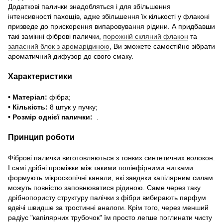
Додаткові палички знадобляться і для збільшення
інтенсивності пахощів, адже збільшення їх кількості у флаконі
призведе до прискорення випаровування рідини. А придбавши
такі замінні фіброві палички,
порожній скляний флакон
та
запасний блок з аромарідиною
, Ви зможете самостійно зібрати
ароматичний дифузор до свого смаку
.
Характеристики
• Матеріал:
фібра;
• Кількість:
8 штук у пучку;
• Розмір однієї палички:
.
Принцип роботи
Фіброві палички виготовляються з тонких синтетичних волокон.
І самі дрібні проміжки між такими поліефірними нитками
формують мікроскопічні канали, які завдяки капілярним силам
можуть повністю заповнюватися рідиною. Саме через таку
дрібнопористу структуру палічки з фібри вибирають парфум
вдвічі швидше за тростинні аналоги. Крім того, через менший
радіус "капілярних трубочок" їм просто легше поглинати чисту