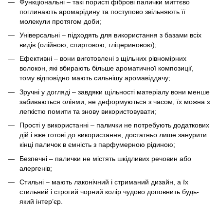
Функціональні – такі пористі фіброві палички миттєво
поглинають аромарідину та поступово звільняють її
молекули протягом доби;
Універсальні – підходять для використання з базами всіх
видів (олійною, спиртовою, гліцериновою);
Ефективні – вони виготовлені з щільних рівномірних
волокон, які вбирають більше ароматичної композиції,
тому відповідно мають сильнішу аромавіддачу;
Зручні у догляді – завдяки щільності матеріалу вони менше
забиваються оліями, не деформуються з часом, їх можна з
легкістю помити та знову використовувати;
Прості у використанні – палички не потребують додаткових
дій і вже готові до використання, достатньо лише занурити
кінці паличок в ємність з парфумерною рідиною;
Безпечні – палички не містять шкідливих речовин або
алергенів;
Стильні – мають лаконічний і стриманий дизайн, а їх
стильний і строгий чорний колір чудово доповнить будь-
який інтер’єр.