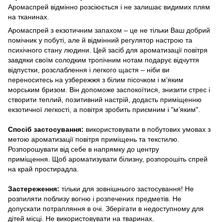
Аромаспрей відмінно розсіюється і не залишає видимих ​​плям
на тканинах.
Аромаспрей з екзотичним запахом – це не тільки Ваш добрий
помічник у побуті, але й відмінний регулятор настрою та
психічного стану людини. Цей засіб для ароматизації повітря
завдяки своїм солодким тропічним нотам подарує відчуття
відпустки, розслаблення і легкого щастя – ніби ви
переноситесь на узбережжя з білим пісочком і м’яким
морським бризом. Він допоможе заспокоїтися, знизити стрес і
створити теплий, позитивний настрій, додасть приміщенню
екзотичної легкості, а повітря зробить приємним і "м’яким".
Спосіб застосування:
використовувати в побутових умовах з
метою ароматизації повітря приміщень та текстилю.
Розпорошувати від себе в напрямку до центру
приміщення. Щоб ароматизувати білизну, розпорошіть спрей
на край простирадла.
Застереження:
тільки для зовнішнього застосування! Не
розпиляти поблизу вогню і розпечених предметів. Не
допускати потрапляння в очі. Зберігати в недоступному для
дітей місці. Не використовувати на тваринах.