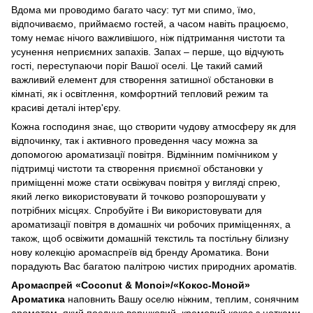
Вдома ми проводимо багато часу: тут ми спимо, їмо,
відпочиваємо, приймаємо гостей, а часом навіть працюємо,
тому немає нічого важливішого, ніж підтримання чистоти та
усунення неприємних запахів. Запах – перше, що відчують
гості, переступаючи поріг Вашої оселі. Це такий самий
важливий елемент для створення затишної обстановки в
кімнаті, як і освітлення, комфортний тепловий режим та
красиві деталі інтер'єру.
Кожна господиня знає, що створити чудову атмосферу як для
відпочинку, так і активного проведення часу можна за
допомогою ароматизації повітря. Відмінним помічником у
підтримці чистоти та створення приємної обстановки у
приміщенні може стати освіжувач повітря у вигляді спрею,
який легко використовувати й точково розпорошувати у
потрібних місцях. Спробуйте і Ви використовувати для
ароматизації повітря в домашніх чи робочих приміщеннях, а
також, щоб освіжити домашній текстиль та постільну білизну
нову колекцію аромаспреїв від бренду Ароматика. Вони
порадують Вас багатою палітрою чистих природних ароматів.
Аромаспрей «Coconut & Monoi»/«Кокос-Моной»
Ароматика
наповнить Вашу оселю ніжним, теплим, сонячним
ароматом, який поєднує вершковий, кремовий кокос з нотками