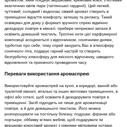
екзотичних квітів тіаре (таїтянської гарденії). Цей легкий,
чуттєвий, солодкий і водночас свіжий аромат створить в
приміщенні відчуття комфорту, затишку та релаксу. Такий
освіжувач для дому у форматі зручного спрею відмінно
дезодорує повітря в кімнаті, прибере неприємні запахи й
освіжить домашній текстиль. Тропічні ноти цієї парфумерної
композиції асоціюються з відпочинком, сонячними днями,
турботою про себе, тому спрей занурить Вас в атмосферу
сонячного літа, подарує гарний настрій та створить
безтурботну атмосферу для якісного відпочинку, швидкого
відновлення та приємного проведення часу.
Переваги використання аромаспрею
Використовуйте аромаспрей на кухні, в коридорі, ванній або
туалетній кімнаті, вітальні та інших житлових приміщеннях, в
офісі або готелі, щоб освіжити й дезодорувати повітря в
приміщенні. Засіб підходить не лише для ароматизації
повітря, а й для домашнього текстилю. Його можна
розпорошувати на постільну білизну, подушки, фіранки або
портьєри, оббивку м'яких меблів, щоб подарувати їм
вершково-кокосовий аромат з ніжними квітковими нотами.