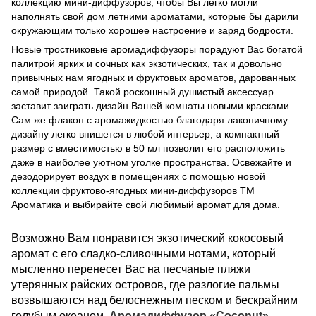
коллекцию мини-диффузоров, чтобы Вы легко могли
наполнять свой дом летними ароматами, которые бы дарили
окружающим только хорошее настроение и заряд бодрости.
Новые тростниковые аромадиффузоры порадуют Вас богатой
палитрой ярких и сочных как экзотических, так и довольно
привычных нам ягодных и фруктовых ароматов, дарованных
самой природой. Такой роскошный душистый аксессуар
заставит заиграть дизайн Вашей комнаты новыми красками.
Сам же флакон с аромажидкостью благодаря лаконичному
дизайну легко впишется в любой интерьер, а компактный
размер с вместимостью в 50 мл позволит его расположить
даже в наиболее уютном уголке пространства. Освежайте и
дезодорирует воздух в помещениях с помощью новой
коллекции фруктово-ягодных мини-диффузоров ТМ
Ароматика и выбирайте свой любимый аромат для дома.
Возможно Вам понравится экзотический кокосовый
аромат с его сладко-сливочными нотами, который
мысленно перенесет Вас на песчаные пляжи
утерянных райских островов, где разлогие пальмы
возвышаются над белоснежным песком и бескрайним
голубым океаном.
Аромадиффузор «Coconut»