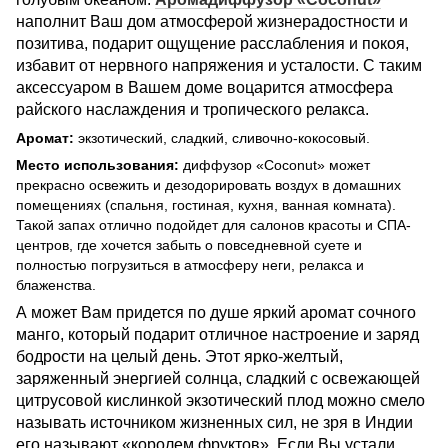
наполнит Ваш дом атмосферой жизнерадостности и
позитива, подарит ощущение расслабления и покоя,
избавит от нервного напряжения и усталости. С таким
аксессуаром в Вашем доме воцарится атмосфера
райского наслаждения и тропического релакса.
Аромат:
экзотический, сладкий, сливочно-кокосовый.
Место использования:
диффузор «Coconut» может
прекрасно освежить и дезодорировать воздух в домашних
помещениях (спальня, гостиная, кухня, ванная комната).
Такой запах отлично подойдет для салонов красоты и СПА-
центров, где хочется забыть о повседневной суете и
полностью погрузиться в атмосферу неги, релакса и
блаженства.
А может Вам придется по душе яркий аромат сочного
манго, который подарит отличное настроение и заряд
бодрости на целый день. Этот ярко-желтый,
заряженный энергией солнца, сладкий с освежающей
цитрусовой кислинкой экзотический плод можно смело
называть источником жизненных сил, не зря в Индии
его называют «королем фруктов». Если Вы устали,