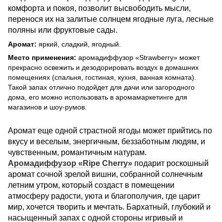
комфорта и покоя, позволит высвободить мысли,
перенося их на залитые солнцем ягодные луга, лесные
поляны или фруктовые сады.
Аромат:
яркий, сладкий, ягодный.
Место применения:
аромад
иффузор «Strawberry» может
прекрасно освежить и дезодорировать воздух в домашних
помещениях (спальня, гостиная, кухня, ванная комната).
Такой запах отлично подойдет для дачи или загородного
дома, его можно использовать в аромамаркетинге для
магазинов и шоу-румов.
Аромат еще одной страстной ягоды может прийтись по
вкусу и веселым, энергичным, беззаботным людям, и
чувственным, романтичным натурам.
Аромадиффузор «Ripe Cherry»
подарит роскошный
аромат сочной зрелой вишни, собранной солнечным
летним утром, который создаст в помещении
атмосферу радости, уюта и благополучия, где царит
мир, хочется творить и мечтать. Бархатный, глубокий и
насыщенный запах с одной стороны игривый и