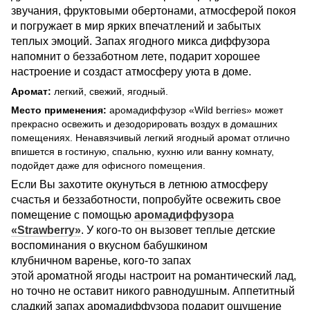
звучания, фруктовыми обертонами, атмосферой покоя
и погружает в мир ярких впечатлений и забытых
теплых эмоций. Запах ягодного микса диффузора
напомнит о беззаботном лете, подарит хорошее
настроение и создаст атмосферу уюта в доме.
Аромат:
легкий, свежий, ягодный.
Место применения:
аромад
иффузор «Wild berries» может
прекрасно освежить и дезодорировать воздух в домашних
помещениях. Ненавязчивый легкий ягодный аромат отлично
впишется в гостиную, спальню, кухню или ванну комнату,
подойдет даже для офисного помещения.
Если Вы захотите окунуться в летнюю атмосферу
счастья и беззаботности, попробуйте освежить свое
помещение с помощью
аромадиффузора
«Strawberry»
. У кого-то он вызовет теплые детские
воспоминания о вкусном бабушкином
клубничном варенье, кого-то запах
этой ароматной ягоды настроит на романтический лад,
но точно не оставит никого равнодушным. Аппетитный
сладкий запах аромадиффузора подарит ощущение