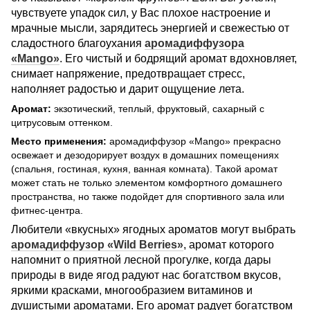
чувствуете упадок сил, у Вас плохое настроение и
мрачные мысли, зарядитесь энергией и свежестью от
сладостного благоухания
аромадиффузора
«Mango»
. Его чистый и бодрящий аромат вдохновляет,
снимает напряжение, предотвращает стресс,
наполняет радостью и дарит ощущение лета.
Аромат:
экзотический, теплый, фруктовый, сахарный с
цитрусовым оттенком.
Место применения:
аромадиффузор «Mango» прекрасно
освежает и дезодорирует воздух в домашних помещениях
(спальня, гостиная, кухня, ванная комната). Такой аромат
может стать не только элементом комфортного домашнего
пространства, но также подойдет для спортивного зала или
фитнес-центра.
Любители «вкусных» ягодных ароматов могут выбрать
аромадиффузор «Wild Berries»
, аромат которого
напомнит о приятной лесной прогулке, когда дары
природы в виде ягод радуют нас богатством вкусов,
яркими красками, многообразием витаминов и
душистыми ароматами. Его аромат радует богатством