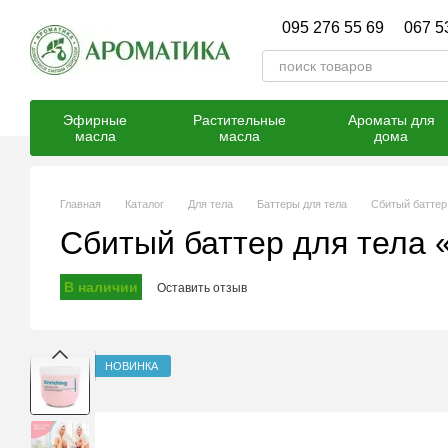
Перейти к основному контенту
095 276 55 69
067 5
Эфирные
Растительные
Ароматы для
масла
масла
дома
Главная
Каталог
Для тела
Баттеры для тела
Сбитый баттер
Сбитый баттер для тела 
В наличии
Оставить отзыв
НОВИНКА