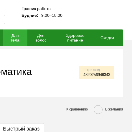
График работы:
Мой заказ
Будние:
9:00–18:00
Для
Для
Здоровое
Скидки
тела
волос
питание
оматика
Штрихкод
4820256946343
К сравнению
В желания
Быстрый заказ