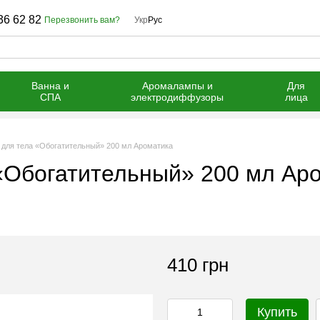
36 62 82
Перезвонить вам?
Укр
Рус
Ванна и
Аромалампы и
Для
СПА
электродиффузоры
лица
 для тела «Обогатительный» 200 мл Ароматика
«Обогатительный» 200 мл Ар
410 грн
Купить