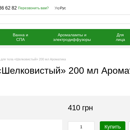
36 62 82
Перезвонить вам?
Укр
Рус
Ванна и
Аромалампы и
Для
СПА
электродиффузоры
лица
 для тела «Шелковистый» 200 мл Ароматика
 «Шелковистый» 200 мл Арома
410 грн
Купить