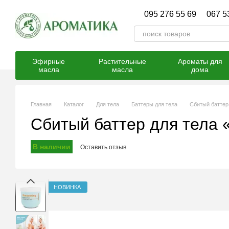
Перейти к основному контенту
095 276 55 69
067 5
Эфирные
Растительные
Ароматы для
масла
масла
дома
Главная
Каталог
Для тела
Баттеры для тела
Сбитый баттер
Сбитый баттер для тела
В наличии
Оставить отзыв
НОВИНКА