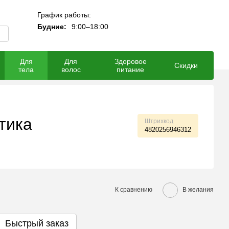
График работы:
Мой заказ
Будние:
9:00–18:00
Для
Для
Здоровое
Скидки
тела
волос
питание
тика
Штрихкод
4820256946312
К сравнению
В желания
Быстрый заказ