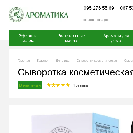
Перейти к основному контенту
095 276 55 69
067 5
Эфирные
Растительные
Ароматы для
масла
масла
дома
Главная
Каталог
Для лица
Сыворотки косметическая
Сывор
Сыворотка косметическая
В наличии
4 отзыва