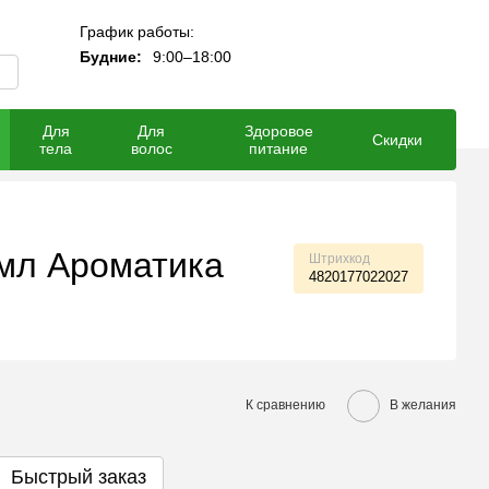
График работы:
Мой заказ
Будние:
9:00–18:00
Для
Для
Здоровое
Скидки
тела
волос
питание
 мл Ароматика
Штрихкод
4820177022027
К сравнению
В желания
Быстрый заказ