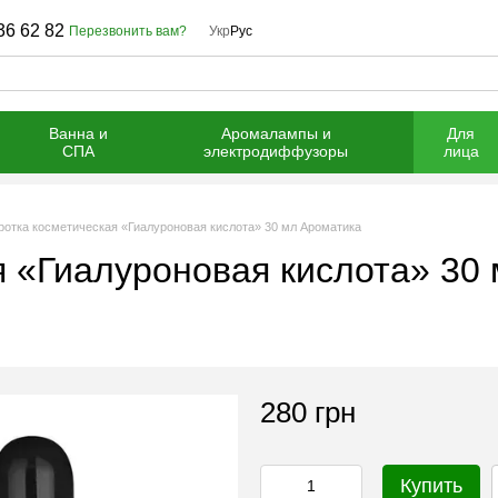
36 62 82
Перезвонить вам?
Укр
Рус
Ванна и
Аромалампы и
Для
СПА
электродиффузоры
лица
отка косметическая «Гиалуроновая кислота» 30 мл Ароматика
 «Гиалуроновая кислота» 30
280 грн
Купить