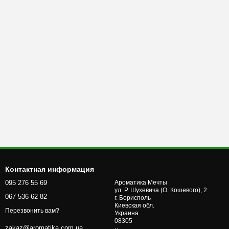
Контактная информация
095 276 55 69
Ароматика Мечты
ул. Р. Шухевича (О. Кошевого), 2
067 536 62 82
г. Бориcполь
Киевская обл.
Перезвонить вам?
Украина
08305
zakaz@aromatika.com.ua