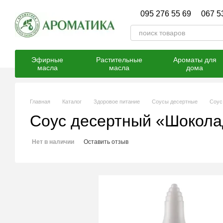
Перейти к основному контенту
095 276 55 69
067 5
Эфирные
Растительные
Ароматы для
масла
масла
дома
Главная
Каталог
Здоровое питание
Соусы десертные
Соус
Соус десертный «Шокола
Нет в наличии
Оставить отзыв