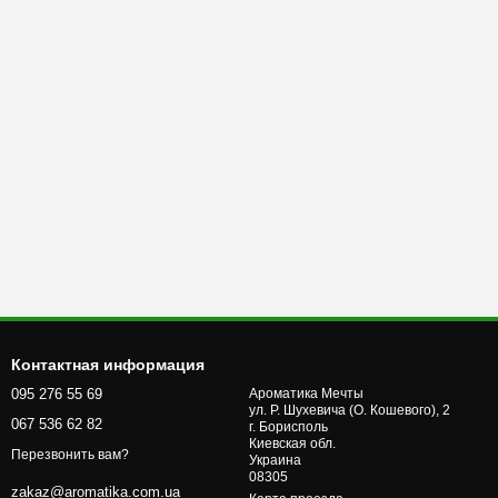
Контактная информация
095 276 55 69
Ароматика Мечты
ул. Р. Шухевича (О. Кошевого), 2
067 536 62 82
г. Бориcполь
Киевская обл.
Перезвонить вам?
Украина
08305
zakaz@aromatika.com.ua