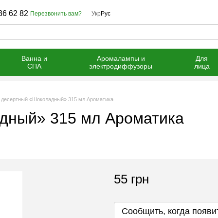
36 62 82
Перезвонить вам?
Укр
Рус
Ванна и
Аромалампы и
Для
СПА
электродиффузоры
лица
 десертный «Шоколадный» 315 мл Ароматика
дный» 315 мл Ароматика
55 грн
Сообщить, когда появи