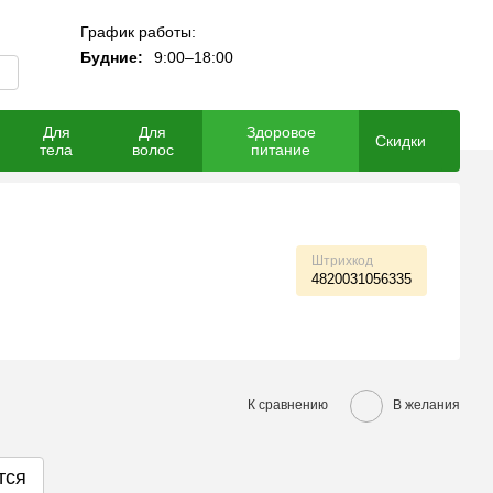
График работы:
Мой заказ
Будние:
9:00–18:00
Для
Для
Здоровое
Скидки
тела
волос
питание
Штрихкод
4820031056335
К сравнению
В желания
тся