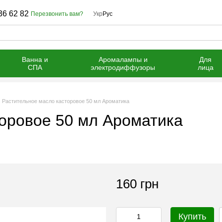
36 62 82
Перезвонить вам?
Укр
Рус
Ванна и
Аромалампы и
Для
СПА
электродиффузоры
лица
Растительное масло касторовое 50 мл Ароматика
оровое 50 мл Ароматика
160 грн
Купить