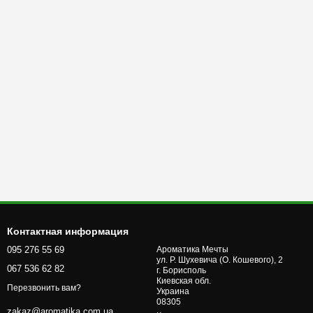
Контактная информация
095 276 55 69
Ароматика Мечты
ул. Р. Шухевича (О. Кошевого), 2
067 536 62 82
г. Бориcполь
Киевская обл.
Перезвонить вам?
Украина
08305
zakaz@aromatika.com.ua