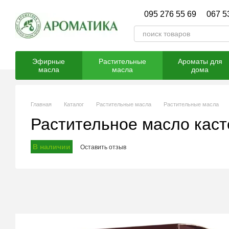
Перейти к основному контенту
095 276 55 69
067 5
Эфирные
Растительные
Ароматы для
масла
масла
дома
Главная
Каталог
Растительные масла
Растительные масла
Растительное масло каст
В наличии
Оставить отзыв