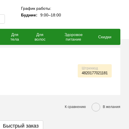
График работы:
Мой заказ
Будние:
9:00–18:00
Для
Для
Здоровое
Скидки
тела
волос
питание
Штрихкод
4820177021181
К сравнению
В желания
Быстрый заказ