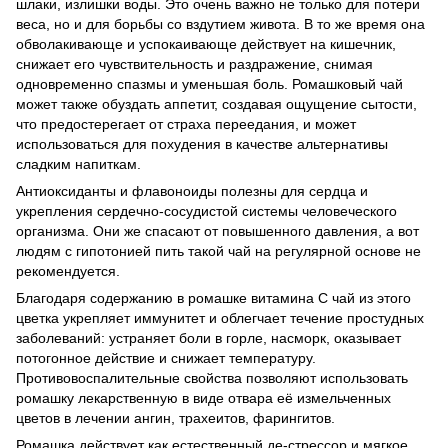
шлаки, излишки воды. Это очень важно не только для потери
веса, но и для борьбы со вздутием живота. В то же время она
обволакивающе и успокаивающе действует на кишечник,
снижает его чувствительность и раздражение, снимая
одновременно спазмы и уменьшая боль. Ромашковый чай
может также обуздать аппетит, создавая ощущение сытости,
что предостерегает от страха переедания, и может
использоваться для похудения в качестве альтернативы
сладким напиткам.
Антиоксиданты и флавоноиды полезны для сердца и
укрепления сердечно-сосудистой системы человеческого
организма. Они же спасают от повышенного давления, а вот
людям с гипотонией пить такой чай на регулярной основе не
рекомендуется.
Благодаря содержанию в ромашке витамина C чай из этого
цветка укрепляет иммунитет и облегчает течение простудных
заболеваний: устраняет боли в горле, насморк, оказывает
потогонное действие и снижает температуру.
Противовоспалительные свойства позволяют использовать
ромашку лекарственную в виде отвара её измельченных
цветов в лечении ангин, трахеитов, фарингитов.
Ромашка действует как естественный де-стрессор и мягкое