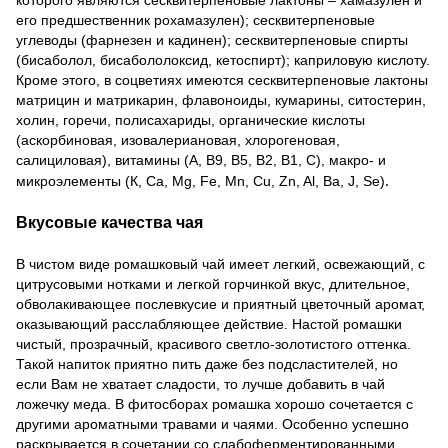
его предшественник рохамазулен); сесквитерпеновые
углеводы (фарнезен и кадинен); сесквитерпеновые спирты
(бисаболол, бисабололоксид, кетоспирт); каприловую кислоту.
Кроме этого, в соцветиях имеются сесквитерпеновые лактоны
матрицин и матрикарин, флавоноиды, кумарины, ситостерин,
холин, горечи, полисахариды, органические кислоты
(аскорбиновая, изовалериановая, хлорогеновая,
салициловая), витамины (А, В9, В5, В2, В1, C), макро- и
.
микроэлементы (К, Са, Mg, Fe, Mn, Cu, Zn, Al, Ba, J, Se)
Вкусовые качества чая
В чистом виде ромашковый чай имеет легкий, освежающий, с
цитрусовыми нотками и легкой горчинкой вкус, длительное,
обволакивающее послевкусие и приятный цветочный аромат,
оказывающий расслабляющее действие. Настой ромашки
чистый, прозрачный, красивого светло-золотистого оттенка.
Такой напиток приятно пить даже без подсластителей, но
если Вам не хватает сладости, то лучше добавить в чай
ложечку меда. В фитосборах ромашка хорошо сочетается с
другими ароматными травами и чаями. Особенно успешно
раскрывается в сочетании со слабоферментированными