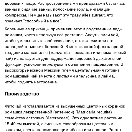
добавки к пище. Распространенными препаратами были чаи,
ванны и сидячие ванны, полоскание горла, ингаляции,
компрессы. Немцы называют эту траву alles zutraut, что
означает "способный на все".
Коренные американцы применяли этот и родственные виды
ромашки, часто используя всё растение. Алеуты пили чай,
чтобы уменьшить газообразование, а также считали его
панацеей от многих болезней. В мексиканской фольклорной
традиции мансанилья (мanzanilla – ромашка или ромашковый
чай) используется для поддержания здоровой дыхательной
функции, успокоения желудка и облегчения пищеварения. В
высокогорье южной Мексики племя цельталь-майя готовит
ромашковый чай вместе с листьями апельсина и лайма,
чтобы поднять настроение.
Производство
Фиточай изготавливается из высушенных цветочных корзинок
ромашки лекарственной (аптечной) (Matricaria recutita)
семейства астровых (Asteraceae). Это однолетнее растение
15-40 см высотой, с сильным своеобразным цветочным
запахом, слегка напоминающим яблоко или ананас. Растет