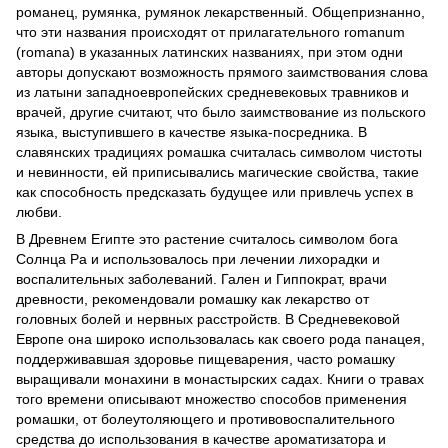
романец, румянка, румянок лекарственный. Общепризнанно,
что эти названия происходят от прилагательного romanum
(romana) в указанных латинских названиях, при этом одни
авторы допускают возможность прямого заимствования слова
из латыни западноевропейских средневековых травников и
врачей, другие считают, что было заимствование из польского
языка, выступившего в качестве языка-посредника. В
славянских традициях ромашка считалась символом чистоты
и невинности, ей приписывались магические свойства, такие
как способность предсказать будущее или привлечь успех в
любви.
В Древнем Египте это растение считалось символом бога
Солнца Ра и использовалось при лечении лихорадки и
воспалительных заболеваний. Гален и Гиппократ, врачи
древности, рекомендовали ромашку как лекарство от
головных болей и нервных расстройств. В Средневековой
Европе она широко использовалась как своего рода панацея,
поддерживавшая здоровье пищеварения, часто ромашку
выращивали монахини в монастырских садах. Книги о травах
того времени описывают множество способов применения
ромашки, от болеутоляющего и противовоспалительного
средства до использования в качестве ароматизатора и