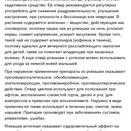
седативное средство. Её отвар рекомендуется регулярно
употреблять для снижения раздражительности, улучшения
настроения, при склонности к бессоннице или неврозам. В
растении содержится апигенин – вещество, действующее как
снотворное, поэтому чашка чая из ромашки на ночь успокоит
нервы, снимет напряжение, ускорит засыпание. Кроме того,
такой чай не содержит алкалоидов (кофеина и танина),
поэтому идеален для вечернего расслабляющего чаепития
для детей, также он помогает младенцам при кишечных
коликах. А еще отвар ромашки с успехом можно использовать
для ухода за нежной кожей малышей.
При наружном применении препараты из ромашки оказывают
противовоспалительное, обезболивающее,
эпителизирующее, противомикробное, противоаллергическое
действие. Отвар цветков используют для полоскания при
афтозе, воспалениях слизистой горла, десен и рта, для
компрессов и примочек при конъюнктивите. Наружно в виде
примочек её также используют в лечении ран, ожогов, экзем,
нарывов. Припарки производят при заболеваниях суставов,
ревматизме, ушибах.
Ромашка аптечная оказывает оздоровительный эффект на