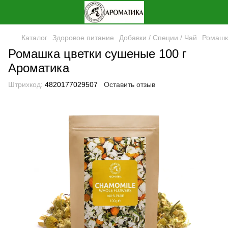
Каталог
Здоровое питание
Добавки / Специи / Чай
Ромашк
Ромашка цветки сушеные 100 г
Ароматика
Штрихкод:
4820177029507
Оставить отзыв