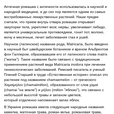
Аптечная ромашка с античности использовалась в научной и
народной медицине, и до сих пор является одним из самых
востребованных лекарственных растений. Наши предки
считали, что прием внутрь отвара ромашки открывает
закупорки тела, укрепляет мозг, нервы, увеличивает либидо,
является универсальным противоядием, гонит пот, молоко,
мочу и месячные, лечит заболевания глаз и ушей.
Научное (латинское) название рода, Matricaria, было введено
в научный быт швейцарским ботаником и врачом Альбрехтом
фон Галлером, образовавшим его от латинского слова matrix
("матка"). Такое название было связано с традиционным
применением растений вида Matricaria inodora при лечении
гинекологических заболеваний. Римский писатель и ученый
Плиний Старший в труде «Естественная история» описал это
растение под названием chamaemelon – от греческого
Χαμαίμηλον (chamaimēlon), образованного от слов χαμαί
(chamai "на земле") и μήλον (mēlon "яблоко"), что связано с
небольшой высотой травы и запахом цветков,
который отдаленно напоминает запах яблок.
В Украине ромашка имела следующие народные названия:
камилка, маточная трава, роман-зелье, романовая трава,