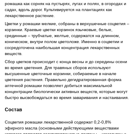
ромашка как сорняк на пустырях, лугах и полях, в огородах и
садах, вдоль дорог. Культивируется на плантациях как
лекарственное растение.
Цветки у ромашки мелкие, собраны в верхушечные соцветия –
корзинки. Краевые цветки корзинок язычковые, белые,
срединные – трубчатые, желтые, содержатся на длинном,
коническом, внутри полом цветоложе. Именно в соцветии и
сосредоточена наибольшая концентрация лекарственных
веществ.
Сбор цветков происходит с конца весны и до середины осени
во время цветения. Для травяных сборов используют
высушенные цветочные корзинки, собираемые в начале
цветения растения. Правильно дегидратированная форма
аптечной ромашки позволяет добиться максимальной
концентрации биологически активных веществ, которые могут
быстро высвобождаться во время заваривания и настаивания.
Состав
Соцветия ромашки лекарственной содержат 0,2-0,8%
эфирного масла (основными действующими веществами
которого являются сесквитерпеновые лактоны – хамазулен и