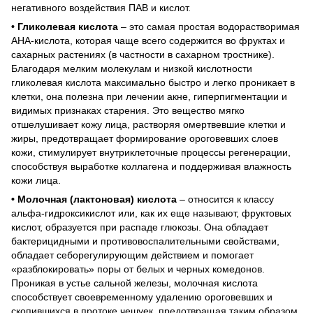
негативного воздействия ПАВ и кислот.
• Гликолевая кислота
– это самая простая водорастворимая
AHA-кислота, которая чаще всего содержится во фруктах и
сахарных растениях (в частности в сахарном тростнике).
Благодаря мелким молекулам и низкой кислотности
гликолевая кислота максимально быстро и легко проникает в
клетки, она полезна при лечении акне, гиперпигментации и
видимых признаках старения. Это вещество мягко
отшелушивает кожу лица, растворяя омертвевшие клетки и
жиры, предотвращает формирование ороговевших слоев
кожи, стимулирует внутриклеточные процессы регенерации,
способствуя выработке коллагена и поддерживая влажность
кожи лица.
• Молочная (лактоновая) кислота
– относится к классу
альфа-гидроксикислот или, как их еще называют, фруктовых
кислот, образуется при распаде глюкозы. Она обладает
бактерицидными и противовоспалительными свойствами,
обладает себорегулирующим действием и помогает
«разблокировать» поры от белых и черных комедонов.
Проникая в устье сальной железы, молочная кислота
способствует своевременному удалению ороговевших и
скопившихся в протоке чешуек, предотвращая таким образом