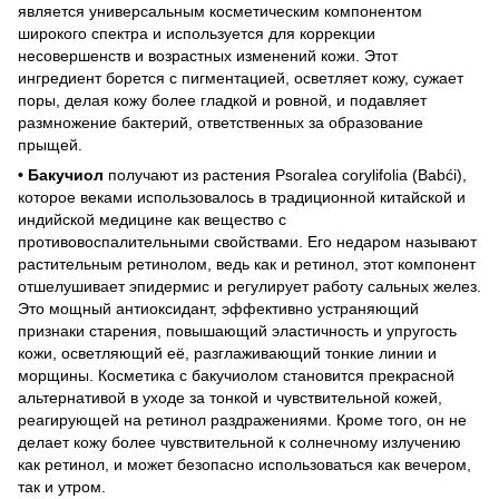
является универсальным косметическим компонентом
широкого спектра и используется для коррекции
несовершенств и возрастных изменений кожи. Этот
ингредиент борется с пигментацией, осветляет кожу, сужает
поры, делая кожу более гладкой и ровной, и подавляет
размножение бактерий, ответственных за образование
прыщей.
• Бакучиол
получают из растения Psoralea corylifolia (Babći),
которое веками использовалось в традиционной китайской и
индийской медицине как вещество с
противовоспалительными свойствами. Его недаром называют
растительным ретинолом, ведь как и ретинол, этот компонент
отшелушивает эпидермис и регулирует работу сальных желез.
Это мощный антиоксидант, эффективно устраняющий
признаки старения, повышающий эластичность и упругость
кожи, осветляющий её, разглаживающий тонкие линии и
морщины. Косметика с бакучиолом становится прекрасной
альтернативой в уходе за тонкой и чувствительной кожей,
реагирующей на ретинол раздражениями. Кроме того, он не
делает кожу более чувствительной к солнечному излучению
как ретинол, и может безопасно использоваться как вечером,
так и утром.