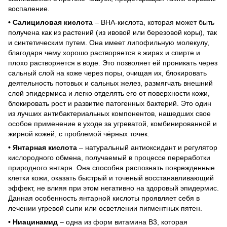
воспаление.
• Салициловая кислота
– BHA-кислота, которая может быть
получена как из растений (из ивовой или березовой коры), так
и синтетическим путем. Она имеет липофильную молекулу,
благодаря чему хорошо растворяется в жирах и спирте и
плохо растворяется в воде. Это позволяет ей проникать через
сальный слой на коже через поры, очищая их, блокировать
деятельность потовых и сальных желез, размягчать внешний
слой эпидермиса и легко отделять его от поверхности кожи,
блокировать рост и развитие патогенных бактерий. Это один
из лучших антибактериальных компонентов, нашедших свое
особое применение в уходе за угреватой, комбинированной и
жирной кожей, с проблемой чёрных точек.
• Янтарная кислота
– натуральный антиоксидант и регулятор
кислородного обмена, получаемый в процессе переработки
природного янтаря. Она способна распознать поврежденные
клетки кожи, оказать быстрый и точеный восстанавливающий
эффект, не влияя при этом негативно на здоровый эпидермис.
Данная особенность янтарной кислоты проявляет себя в
лечении угревой сыпи или осветлении пигментных пятен.
• Ниацинамид
– одна из форм витамина В3, которая