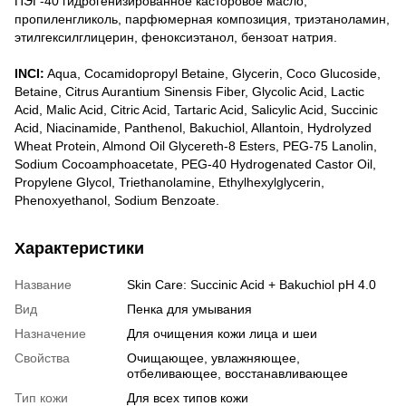
ПЭГ-40 гидрогенизированное касторовое масло,
пропиленгликоль, парфюмерная композиция, триэтаноламин,
этилгексилглицерин, феноксиэтанол, бензоат натрия.
INCI:
Aqua, Cocamidopropyl Betaine, Glycerin, Coco Glucoside,
Betaine, Citrus Aurantium Sinensis Fiber, Glycolic Acid, Lactic
Acid, Malic Acid, Citric Acid, Tartaric Acid, Salicylic Acid, Succinic
Acid, Niacinamide, Panthenol, Bakuchiol, Allantoin, Hydrolyzed
Wheat Protein, Almond Oil Glycereth-8 Esters, PEG-75 Lanolin,
Sodium Cocoamphoacetate, PEG-40 Hydrogenated Castor Oil,
Propylene Glycol, Triethanolamine, Ethylhexylglycerin,
Phenoxyethanol, Sodium Benzoate.
Характеристики
Название
Skin Care: Succinic Acid + Bakuchiol pH 4.0
Вид
Пенка для умывания
Назначение
Для очищения кожи лица и шеи
Свойства
Очищающее, увлажняющее,
отбеливающее, восстанавливающее
Тип кожи
Для всех типов кожи