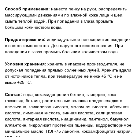
Способ применения:
нанести пенку на руки, распределить
массирующими движениями по влажной коже лица и шеи,
смыть теплой водой. При попадании в глаза промыть
большим количеством воды.
Предостережение:
индивидуальное невосприятие входящих
в состав компонентов. Для наружного использования. При
попадании в глаза промыть большим количеством воды.
Условия хранения:
хранить в упаковке производителя, не
допуская попадания прямых солнечных лучей. Хранить вдали
от источников тепла, при температуре не ниже +5 °C и не
выше +25 °C.
Состав:
вода, кокамидопропил бетаин, глицерин, коко
глюкозид, бетаин, растительные волокна плодов сладкого
апельсина, гликолевая кислота, молочная кислота, яблочная
кислота, лимонная кислота, винная кислота, салициловая
кислота, янтарная кислота, ниацинамид, пантенол, бакучиол,
аллантоин, гидролизат протеинов пшеницы, водорастворимое
миндальное масло, ПЭГ-75 ланолин, кокоамфоацетат натрия,