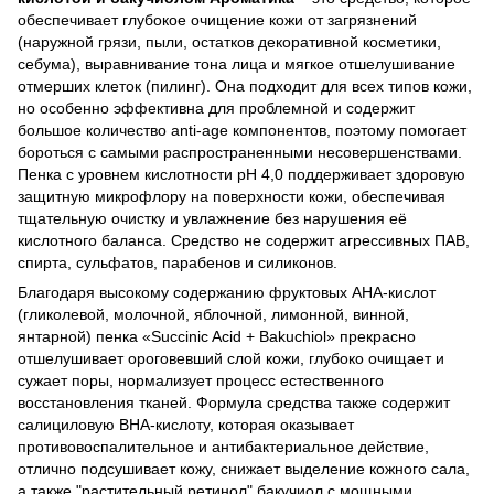
обеспечивает глубокое очищение кожи от загрязнений
(наружной грязи, пыли, остатков декоративной косметики,
себума), выравнивание тона лица и мягкое отшелушивание
отмерших клеток (пилинг). Она подходит для всех типов кожи,
но особенно эффективна для проблемной и содержит
большое количество anti-age компонентов, поэтому помогает
бороться с самыми распространенными несовершенствами.
Пенка с уровнем кислотности pH 4,0 поддерживает здоровую
защитную микрофлору на поверхности кожи, обеспечивая
тщательную очистку и увлажнение без нарушения её
кислотного баланса. Средство не содержит агрессивных ПАВ,
спирта, сульфатов, парабенов и силиконов.
Благодаря высокому содержанию фруктовых АНА-кислот
(гликолевой, молочной, яблочной, лимонной, винной,
янтарной) пенка «Succinic Acid + Bakuchiol» прекрасно
отшелушивает ороговевший слой кожи, глубоко очищает и
сужает поры, нормализует процесс естественного
восстановления тканей. Формула средства также содержит
салициловую ВНА-кислоту, которая оказывает
противовоспалительное и антибактериальное действие,
отлично подсушивает кожу, снижает выделение кожного сала,
а также "растительный ретинол" бакучиол с мощными