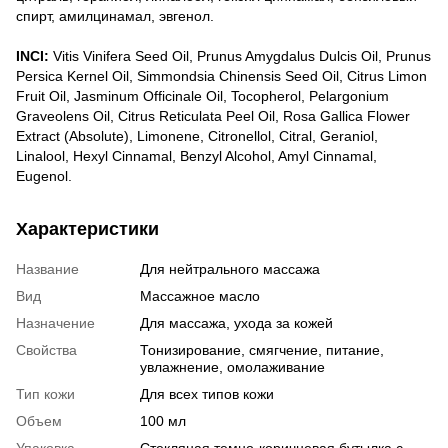
спирт, амилцинамал, эвгенол.
INCI:
Vitis Vinifera Seed Oil, Prunus Amygdalus Dulcis Oil, Prunus
Persica Kernel Oil, Simmondsia Chinensis Seed Oil, Citrus Limon
Fruit Oil, Jasminum Officinale Oil, Tocopherol, Pelargonium
Graveolens Oil, Citrus Reticulata Peel Oil, Rosa Gallica Flower
Extract (Absolute), Limonene, Citronellol, Citral, Geraniol,
Linalool, Hexyl Cinnamal, Benzyl Alcohol, Amyl Cinnamal,
Eugenol.
Характеристики
Название
Для нейтрального массажа
Вид
Массажное масло
Назначение
Для массажа, ухода за кожей
Свойства
Тонизирование, смягчение, питание,
увлажнение, омолаживание
Тип кожи
Для всех типов кожи
Объем
100 мл
Упаковка
Стекляная темно-коричневая бутылка с