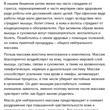
В нашем бешеном ритме жизни мы часто страдаем от
стресса, перенапряжений и часто жертвуем свои здоровьем
ради роботы или достижений своих целей. При офисном виде
работы люди мало двигаются, много сидят, вследствие чего
страдают мышцы, болит спина, а кожа и волосы страдают от
кондиционеров и обогревателях. При активном образе жизни
мышцы и сухожилья могут перенапрягаться, воспаляться и
болеть. Позаботьтесь о своем здоровье с помощью полезной,
но очень приятной процедуры – общего нейтрального
массажа.
Польза массажа воистину многогранна и комплексна. Массаж
благоприятно воздействует на кожу, подкожно-жировой слой,
мышцы, суставы, связки и сухожилия, а также на кровеносную,
лимфатическую, нервную и дыхательную систему. Массаж
способствует усилению тока крови и лимфы, активизирует
обменные процессы, в том числе убирает застойные явления
в организме. Он дает мышцам расслабиться, снимая
излишнюю зажатость, именно поэтому многие после массажа
чувствуют себя, как будто заново родились.
Масло для нейтрального массажа предотвращает и снимает
раздражение при повышенной чувствительности кожи и
усиливает защитные силы организма. Для такого массажа