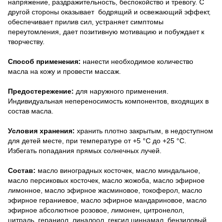
напряжение, раздражительность, беспокойство и тревогу. С
другой стороны оказывает бодрящий и освежающий эффект,
обеспечивает прилив сил, устраняет симптомы
переутомления, дает позитивную мотивацию и побуждает к
творчеству.
Способ применения:
нанести необходимое количество
масла на кожу и провести массаж.
Предостережение:
для наружного применения.
Индивидуальная непереносимость компонентов, входящих в
состав масла.
Условия хранения:
хранить плотно закрытым, в недоступном
для детей месте, при температуре от +5 °C до +25 °C.
Избегать попадания прямых солнечных лучей.
Состав:
масло виноградных косточек, масло миндальное,
масло персиковых косточек, масло жожоба, масло эфирное
лимонное, масло эфирное жасминовое, токоферол, масло
эфирное гераниевое, масло эфирное мандариновое, масло
эфирное абсолютное розовое, лимонен, цитронелол,
цитраль, гераниол, линалоол, гексил циннамал, бензиловый