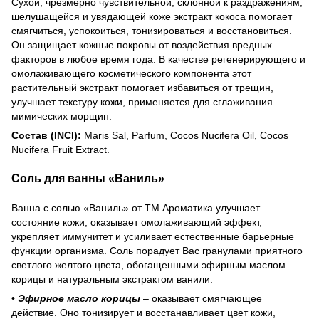
Сухой, чрезмерно чувствительной, склонной к раздражениям,
шелушащейся и увядающей коже экстракт кокоса помогает
смягчиться, успокоиться, тонизироваться и восстановиться.
Он защищает кожные покровы от воздействия вредных
факторов в любое время года. В качестве регенерирующего и
омолаживающего косметического компонента этот
растительный экстракт помогает избавиться от трещин,
улучшает текстуру кожи, применяется для сглаживания
мимических морщин.
Состав (INCI):
Maris Sal, Parfum, Cocos Nucifera Oil, Cocos
Nucifera Fruit Extract.
Соль для ванны «Ваниль»
Ванна с солью «Ваниль» от ТМ Ароматика улучшает
состояние кожи, оказывает омолаживающий эффект,
укрепляет иммунитет и усиливает естественные барьерные
функции организма. Соль порадует Вас гранулами приятного
светлого желтого цвета, обогащенными эфирным маслом
корицы и натуральным экстрактом ванили:
•
Эфирное масло корицы
–
оказывает смягчающее
действие. Оно тонизирует и восстанавливает цвет кожи,