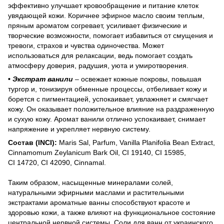
эффективно улучшает кровообращение и питание клеток
увядающей кожи. Коричнее эфирное масло своим теплым,
пряным ароматом согревает, усиливает физические и
творческие возможности, помогает избавиться от смущения и
тревоги, страхов и чувства одиночества. Может
использоваться для релаксации, ведь помогает создать
атмосферу доверия, радушия, уюта и умиротворения
.
•
Экстрат ванили
–
освежает кожные покровы, повышая
тургор и, тонизируя обменные процессы, отбеливает кожу и
борется с пигментацией, успокаивает, увлажняет и смягчает
кожу. Он оказывает положительное влияние на раздраженную
и сухую кожу. Аромат ванили отлично успокаивает, снимает
напряжение и укрепляет нервную систему
.
Состав (INCI):
Maris Sal, Parfum, Vanilla Planifolia Bean Extract,
Cinnamomum Zeylanicum Bark Oil, СІ 19140, СІ 15985,
CI 14720, CI 42090, Cinnamal
.
Таким образом, насыщенные минералами солей,
натуральными эфирными маслами и растительными
экстрактами ароматные ванны способствуют красоте и
здоровью кожи, а также влияют на функциональное состояние
центральной нервной системы. Соли для ванн от украинского