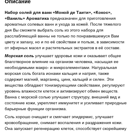
Описание
Набор солей для ванн «Моной де Таити», «Кокос»,
«Ваниль» Ароматика
предназначен для приготовления
ароматных солевых ванн и ухода за кожей. После тяжелого
дня Вы сможете выбрать соль из этого набора для
расслабляющей ванны не только по понравившемуся Вам
цвету и запаху, но и по её свойствам и пользе, в зависимости
от эфирных масел и растительных экстрактов в её составе.
Морская соль
улучшает здоровье кожи и оказывает общее
благотворное влияние на организм человека, насыщая ее
необходимыми макро- и микроэлементами. Натуральная
морская соль богата ионами кальция и натрия, также
содержит магний, марганец, цинк, кальций и селен. Эти
вещества обладают тонизирующими свойствами, регулируют
уровень влажности клеток и активизируют обмен веществ.
Ванна с морской солью улучшает структуру, внешний вид и
состояние кожи, укрепляет иммунитет и усиливает природные
барьерные функции организма.
Соль хорошо очищает и смягчает эпидермис, улучшает
кровообращение, снимает воспаления и раздражения кожи.
Она запускает регенерацию клеток, способствует скорейшему