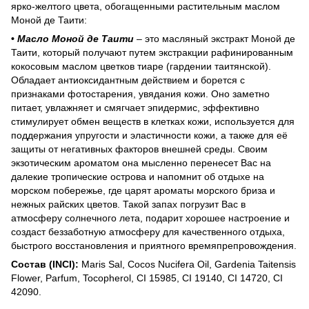
ярко-желтого цвета, обогащенными растительным маслом
Моной де Таити:
•
Масло Моной де Таити
– это масляный экстракт Моной де
Таити, который получают путем экстракции рафинированным
кокосовым маслом цветков тиаре (гардении таитянской).
Обладает антиоксидантным действием и борется с
признаками фотостарения, увядания кожи. Оно заметно
питает, увлажняет и смягчает эпидермис, эффективно
стимулирует обмен веществ в клетках кожи, используется для
поддержания упругости и эластичности кожи, а также для её
защиты от негативных факторов внешней среды. Своим
экзотическим ароматом она мысленно перенесет Вас на
далекие тропические острова и напомнит об отдыхе на
морском побережье, где царят ароматы морского бриза и
нежных райских цветов. Такой запах погрузит Вас в
атмосферу солнечного лета, подарит хорошее настроение и
создаст беззаботную атмосферу для качественного отдыха,
быстрого восстановления и приятного времяпрепровождения.
Состав (INCI):
Maris Sal, Cocos Nucifera Oil, Gardenia Taitensis
Flower, Parfum, Tocopherol, СІ 15985, СІ 19140, СІ 14720, СІ
42090.