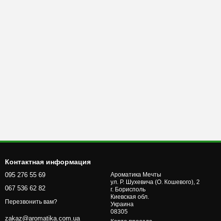
Контактная информация
095 276 55 69
Ароматика Мечты
ул. Р. Шухевича (О. Кошевого), 2
067 536 62 82
г. Бориcполь
Киевская обл.
Перезвонить вам?
Украина
08305
zakaz@aromatika.com.ua