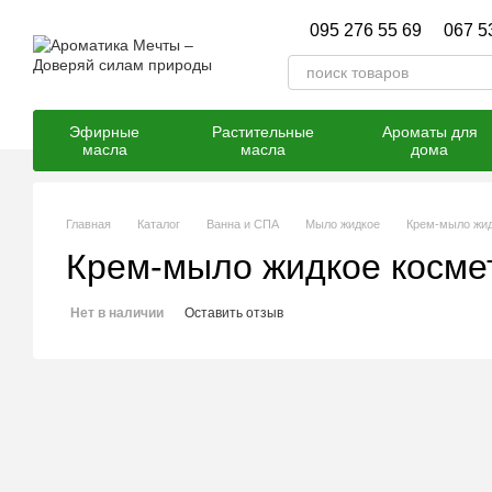
Перейти к основному контенту
095 276 55 69
067 5
Эфирные
Растительные
Ароматы для
масла
масла
дома
Главная
Каталог
Ванна и СПА
Мыло жидкое
Крем-мыло жид
Крем-мыло жидкое косме
Нет в наличии
Оставить отзыв