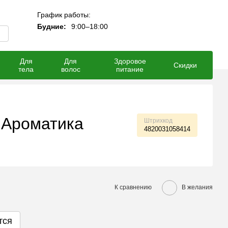
График работы:
Мой заказ
Будние:
9:00–18:00
Для
Для
Здоровое
Скидки
тела
волос
питание
 Ароматика
Штрихкод
4820031058414
К сравнению
В желания
тся