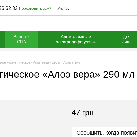
36 62 82
Перезвонить вам?
Укр
Рус
Ванна и
Аромалампы и
Для
СПА
электродиффузоры
лица
кое косметическое «Алоэ вера» 290 мл Ароматика
тическое «Алоэ вера» 290 мл
47 грн
Сообщить, когда появи