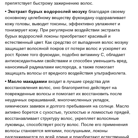
препятствует быстрому зажирнению волос.
• Экстракт бурых водорослей мозуку
благодаря своему
основному целебному веществу фукоидану оздоравливает
кожу головы, выводит токсины, эффективно увлажняет и
тонизирует кожу. При регулярном воздействии экстракта
бурых водорослей локоны приобретают красивый и
естественный цвет. Как средство от выпадения волос мозуку
защищает волосяной покров от потери волос и ускоряет их
рост. Кроме того фукоидан, подобно витамину С, обладает
антиоксидантными свойствами и способен уменьшить вред,
наносимый радикалами кислорода, а также помогает
защищать волосы от вредного воздействия ультрафиолета.
• Масло макадамии
входит в лучшие средства для
восстановления волос, оно благоприятно действует на
поврежденные волосы и помогает их восстановить после
неудачных окрашиваний, многочисленных укладок,
химических завивок и долгого пребывания на солнце. Масло
активно борется с сухостью, тусклостью и ломкостью прядей,
восстанавливает структуру волос, укрепляет волосяные
луковицы, способствует росту волос. После его применения
волосы становятся мягкими, послушными, локоны
разглаживаются по всей длине и приобретают естественный