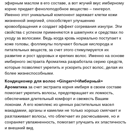
эфирным маслом в его составе, а вот жгучий вкус имбирному
корню придает фенолоподобное вещество – гингерол.
Именно этот уникальный компонент заряжает клетки кожи
жизненной энергией, способствует улучшению
кровообращения и создает эффект согревания изнутри. Эти
свойства с успехом применяются в шампунях и средствах по
уходу за волосами. Ведь когда кровь нормально поступает к
коже головы, фолликулы получают больше кислорода и
питательных веществ, за счет этого стимулируется их
развитие и рост здоровых и крепких волос. Именно на основе
имбирного экстракта Ароматика разработала серию средств,
которые позволяют укрепить и ускорить рост волос, делая их
более жизнеспособными.
Кондиционер для волос «
Ginger
»/«Имбирный»
Ароматика
за счет экстракта корня имбиря в своем составе
помогает укрепить волосы, предотвращает их ломкость,
обеспечивая длительный комфорт и свежесть Вашим
локонам. А его комплекс из ценных растительных масел
макадамии, арганы и камелии не только хорошо смягчает и
разглаживает волосы, что облегчает их расчесывание, но и
сохраняет увлажненность, помогает улучшить их эластичность
и внешний вид.