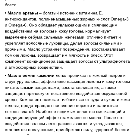
блеск.
• Масло арганы
– богатый источник витамина Е,
антиоксидантов, полиненасыщенных жирных кислот Omega-3
и Omega-6. Оно обладает увлажняющим и смягчающим
воздействием на волосы и кожу головы, нормализует
выделение себума сальными железами, отлично питает и
укрепляет волосяные луковицы, делая волосы сильными и
прочными. Масло устраняет повреждения, восстанавливает
ломкие локоны, возвращает им мягкость и блеск. Этот
компонент кондиционера защищает волосы от ультрафиолета
и атмосферных воздействий.
• Масло семян камелии
легко проникает в кожный покров и
структуру волоса, эффективно насыщая локоны и кожу головы
питательными веществами, восстанавливая их, а также
защищает прическу от негативного воздействия окружающей
среды. Компонент помогает избавиться от зуда и сухости кожи
головы, предотвращает появление перхоти и напитывает
локоны влагой. Наиболее видимым является смягчающий и
кондиционирующий эффект камелиевого масла. После его
воздействия волосы легко расчесываются и укладываются,
становятся послушными, приобретают силу, здоровый блеск и