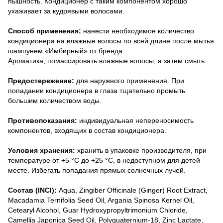
пышность. Кондиционер с таким компонентом хорошо
ухаживает за кудрявыми волосами.
Способ применения:
нанести необходимое количество
кондиционера на влажные волосы по всей длине после мытья
шампунем «Имбирный» от бренда
Ароматика, помассировать влажные волосы, а затем смыть.
Предостережение:
для наружного применения. При
попадании кондиционера в глаза тщательно промыть
большим количеством воды.
Противопоказания:
индивидуальная непереносимость
компонентов, входящих в состав кондиционера.
Условия хранения:
хранить в упаковке производителя, при
температуре от +5 °С до +25 °С, в недоступном для детей
месте. Избегать попадания прямых солнечных лучей.
Состав (INCI):
Aqua, Zingiber Officinale (Ginger) Root Extract,
Macadamia Ternifolia Seed Oil, Argania Spinosa Kernel Oil,
Cetearyl Alcohol, Guar Hydroxypropyltrimonium Chloride,
Camellia Japonica Seed Oil, Polyquaternium-18, Zinc Lactate,