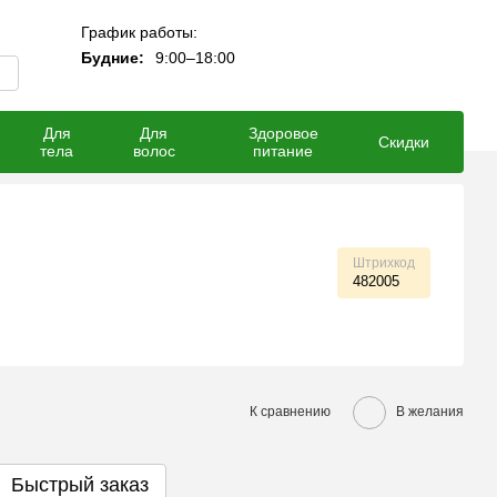
График работы:
Мой заказ
Будние:
9:00–18:00
Для
Для
Здоровое
Скидки
тела
волос
питание
Штрихкод
482005
К сравнению
В желания
Быстрый заказ