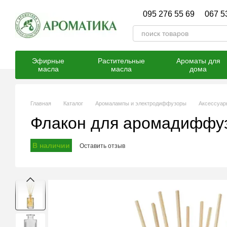
Перейти к основному контенту
095 276 55 69
067 5
Эфирные
Растительные
Ароматы для
масла
масла
дома
Главная
Каталог
Аромалампы и электродиффузоры
Аксессуар
Флакон для аромадиффуз
В наличии
Оставить отзыв