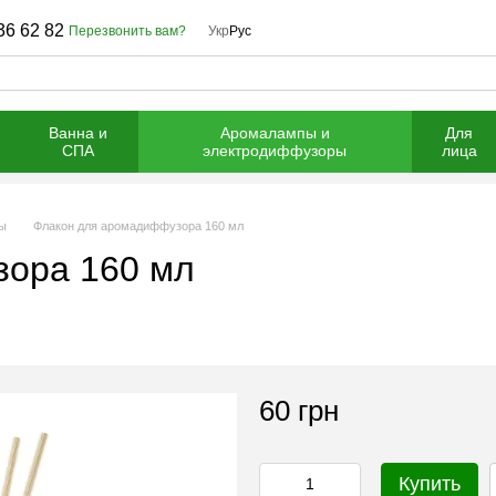
36 62 82
Перезвонить вам?
Укр
Рус
Ванна и
Аромалампы и
Для
СПА
электродиффузоры
лица
ы
Флакон для аромадиффузора 160 мл
ора 160 мл
60 грн
Купить