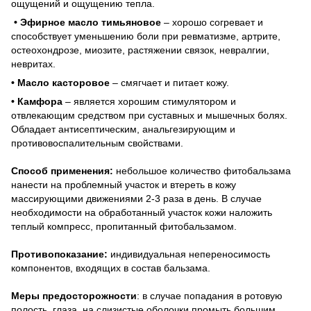
ощущений и ощущению тепла.
• Эфирное масло тимьяновое
– хорошо согревает и
способствует уменьшению боли при ревматизме, артрите,
остеохондрозе, миозите, растяжении связок, невралгии,
невритах.
• Масло касторовое
– смягчает и питает кожу.
• Камфора
– является хорошим стимулятором и
отвлекающим средством при суставных и мышечных болях.
Обладает антисептическим, анальгезирующим и
противовоспалительным свойствами.
Способ применения:
небольшое количество фитобальзама
нанести на проблемный участок и втереть в кожу
массирующими движениями 2-3 раза в день. В случае
необходимости на обработанный участок кожи наложить
теплый компресс, пропитанный фитобальзамом.
Противопоказание:
индивидуальная непереносимость
компонентов, входящих в состав бальзама.
Меры предосторожности
: в случае попадания в ротовую
полость, глаза, на слизистые оболочки промыть большим