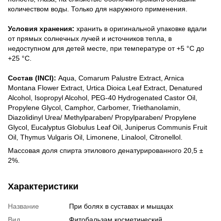
количеством воды. Только для наружного применения.
Условия хранения:
хранить в оригинальной упаковке вдали
от прямых солнечных лучей и источников тепла, в
недоступном для детей месте, при температуре от +5 °С до
+25 °С.
Состав (INCI):
Aqua, Comarum Palustre Extract, Arnica
Montana Flower Extract, Urtica Dioica Leaf Extract, Denatured
Alcohol, Isopropyl Alcohol, PEG-40 Hydrogenated Castor Oil,
Propylene Glycol, Camphor, Carbomer, Triethanolamin,
Diazolidinyl Urea/ Methylparaben/ Propylparaben/ Propylene
Glycol, Eucalyptus Globulus Leaf Oil, Juniperus Communis Fruit
Oil, Thymus Vulgaris Oil, Limonene, Linalool, Citronellol.
Массовая доля спирта этилового денатурированного 20,5 ±
2%.
Характеристики
Название
При болях в суставах и мышцах
Вид
Фитобальзам косметический