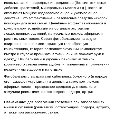
использования природных ингредиентов (без синтетических
добавок, красителей, минеральных масел и т.д.), которые
оказывают мощное оздоравливающее и ухаживающее
действие. Это эффективные и безопасные средства «скорой
помощи» для всей семьи. Целебный эффект заключается в
комплексном воздействии на организм экстрактов
лекарственных растений, натуральных восков, эфирных и
растительных масел. Серия фитобальзамов на водно-
спиртовой основе имеет приятную гелеобразную
консистенцию, которая позволяет активным компонентам
быстро и глубоко проникать в ткани, они не пачкают руки и
одежду. Эти бальзамы в удобных баночках из темно-
коричневого стекла очень удобны и гигиеничны в применении,
незаменимы в дороге и на отдыхе.
Фитобальзам с экстрактами сабельника болотного (в народе
его называют «суставка») и арники, а также комплексом
эфирных масел – прекрасное средство для всех, кого
замучили ревматизм, остеохондроз, подагра, артрит.
Назначение:
для облегчения состояния при заболеваниях
мышц и суставов (ревматизм, остеохондроз, подагра, артрит),
а также при растяжениях связок.