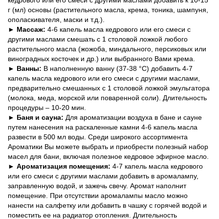
г (мл) основы (растительного масла, крема, тоника, шампуня,
ополаскивателя, маски и т.д.).
► Массаж:
4-6 капель масла кедрового или его смеси с
другими маслами смешать с 1 столовой ложкой любого
растительного масла (жожоба, миндального, персиковых или
виноградных косточек и др.) или выбранного Вами крема.
► Ванны:
В наполненную ванну (37-38 °С) добавить 4-7
капель масла кедрового или его смеси с другими маслами,
предварительно смешанных с 1 столовой ложкой эмульгатора
(молока, меда, морской или поваренной соли). Длительность
процедуры – 10-20 мин.
► Баня и сауна:
Для ароматизации воздуха в бане и сауне
путем нанесения на раскаленные камни 4-6 капель масла
развести в 500 мл воды. Среди широкого ассортимента
Ароматики Вы можете выбрать и приобрести полезный набор
масел для бани, включая полезное кедровое эфирное масло.
► Ароматизация помещения:
4-7 капель масла кедрового
или его смеси с другими маслами добавить в аромалампу,
заправленную водой, и зажечь свечу. Аромат наполнит
помещение. При отсутствии аромалампы масло можно
нанести на салфетку или добавить в чашку с горячей водой и
поместить ее на радиатор отопления. Длительность