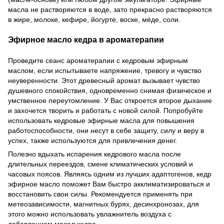
масла не растворяются в воде, зато прекрасно растворяются
в жире, молоке, кефире, йогурте, воске, мёде, соли.
Эфирное масло кедра в ароматерапии
Проведите сеанс ароматерапии с кедровым эфирным
маслом, если испытываете напряжение, тревогу и чувство
неуверенности. Этот древесный аромат вызывает чувство
душевного спокойствия, одновременно снимая физическое и
умственное переутомление. У Вас откроется второе дыхание
и захочется творить и работать с новой силой. Попробуйте
использовать кедровые эфирные масла для повышения
работоспособности, они несут в себе защиту, силу и веру в
успех, также используются для привлечения денег.
Полезно вдыхать испарения кедрового масла после
длительных переездов, смене климатических условий и
часовых поясов. Являясь одним из лучших адаптогенов, кедр
эфирное масло поможет Вам быстро акклиматизироваться и
восстановить свои силы. Рекомендуется применять при
метеозависимости, магнитных бурях, десинхронозах, для
этого можно использовать увлажнитель воздуха с
добавлением масел кедра.