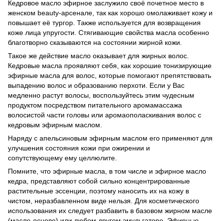
Кедровое масло эфирное заслужило своё почетное место в
женском beauty-арсенале, так как хорошо омолаживает кожу и
повышает её тургор. Также используется для возвращения
коже лица упругости. Стягивающие свойства масла особенно
благотворно сказываются на состоянии жирной кожи.
Такое же действие масло оказывает для жирных волос.
Кедровые масла проявляют себя, как хорошие тонизирующие
эфирные масла для волос, которые помогают препятствовать
выпадению волос и образованию перхоти. Если у Вас
медленно растут волосы, воспользуйтесь этим чудесным
продуктом посредством питательного аромамассажа
волосистой части головы или аромаополаскивания волос с
кедровым эфирным маслом.
Наряду с апельсиновым эфирным маслом его применяют для
улучшения состояния кожи при ожирении и
сопутствующему ему целлюлите.
Помните, что эфирные масла, в том числе и эфирное масло
кедра, представляют собой сильно концентрированные
растительные эссенции, поэтому наносить их на кожу в
чистом, неразбавленном виде нельзя. Для косметического
использования их следует разбавить в базовом жирном масле
(масле-основе) или любом другом эмульгаторе. Эфирные