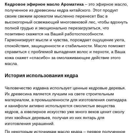
Кедровое эфирное масло Ароматика
– это эфирное масло,
полученное из древесины кедра китайского. Этот продукт
своим свежим ароматом мысленно перенесет Вас в
высокогорный освежающий многовековой лес, чтобы вдохнуть
полной грудью и эмоционально перезагрузиться, что
позитивно скажется на Вашей работоспособности.
Гармонизирует мысли и чувства, порождает ощущение уюта,
спокойствия, защищенности и стабильности. Масло поможет
справиться с проблемой выпадения волос и перхоти, а Ваша
кожа скажет «спасибо» за омолаживающее действие этого
масла.
История использования кедра
Человечество издавна использует ценные кедровые деревья.
Их древесина является лучшим на свете строительным
материалом, в промышленности для изготовления скипидара
и канифоли активно используются смолистые вещества
кедров, а ювелирное искусство уже много веков ценит смолу
этих хвойных деревьев, получая из них янтарь для
изготовления украшений.
По некоторым источникам масло кедра – первое полученное