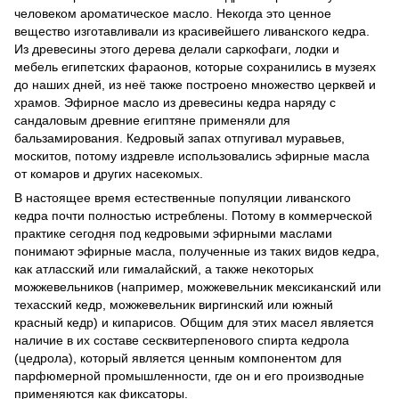
человеком ароматическое масло. Некогда это ценное
вещество изготавливали из красивейшего ливанского кедра.
Из древесины этого дерева делали саркофаги, лодки и
мебель египетских фараонов, которые сохранились в музеях
до наших дней, из неё также построено множество церквей и
храмов. Эфирное масло из древесины кедра наряду с
сандаловым древние египтяне применяли для
бальзамирования. Кедровый запах отпугивал муравьев,
москитов, потому издревле использовались эфирные масла
от комаров и других насекомых.
В настоящее время естественные популяции ливанского
кедра почти полностью истреблены. Потому в коммерческой
практике сегодня под кедровыми эфирными маслами
понимают эфирные масла, полученные из таких видов кедра,
как атласский или гималайский, а также некоторых
можжевельников (например, можжевельник мексиканский или
техасский кедр, можжевельник виргинский или южный
красный кедр) и кипарисов. Общим для этих масел является
наличие в их составе сесквитерпенового спирта кедрола
(цедрола), который является ценным компонентом для
парфюмерной промышленности, где он и его производные
применяются как фиксаторы.