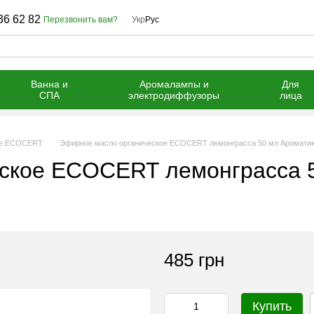
36 62 82
Перезвонить вам?
Укр
Рус
Ванна и
Аромалампы и
Для
СПА
электродиффузоры
лица
ие ECOCERT
Эфирное масло органическое ECOCERT лемонграсса 50 мл Аромати
ское ECOCERT лемонграсса 
485 грн
Купить