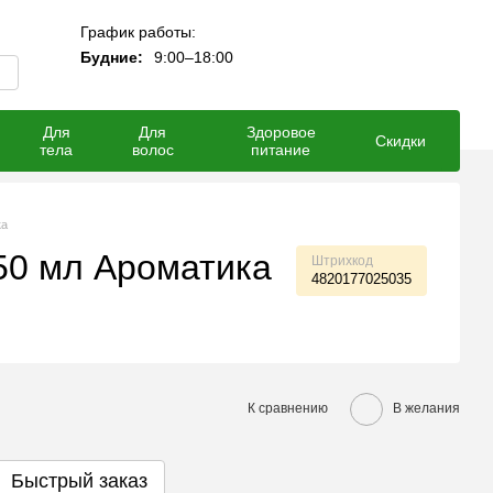
График работы:
Мой заказ
Будние:
9:00–18:00
Для
Для
Здоровое
Скидки
тела
волос
питание
ка
50 мл Ароматика
Штрихкод
4820177025035
К сравнению
В желания
Быстрый заказ