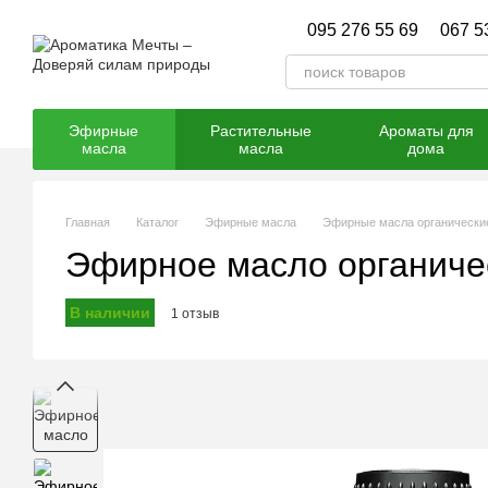
Перейти к основному контенту
095 276 55 69
067 5
Эфирные
Растительные
Ароматы для
масла
масла
дома
Главная
Каталог
Эфирные масла
Эфирные масла органическ
Эфирное масло органиче
В наличии
1 отзыв