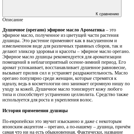
К сравнению
Описание
Душичное (орегано) эфирное масло Ароматика
– это
эфирное масло, полученное из цветущей части растения
душицы. Это растение применяют как в высушенном и
измельченном виде для различных травяных сборов, так и
делают эликсир здоровья и красоты – эфирное масло орегано.
Эфирное масло душицы рекомендуется для ароматизации
помещений в неблагоприятный осенне-зимний период. Его
аромат успокаивает, восстанавливает душевное равновесие,
вызывает прилив сил и устраняет раздражительность. Масло
орегано популярно среди женщин, которые стремятся к
идеалу, ведь в косметологии оно занимает огромную нишу по
уходу за кожей. Душичное масло тонизирует кожу любого
типа и способствует устранению целлюлита. Средство также
используется для роста и укрепления волос.
История применения душицы
По-европейски это звучит изысканно и даже с некоторым
японским акцентом – орегано, а по-нашему – душица, причём
самая что ни на есть обыкновенная. Фактически, название