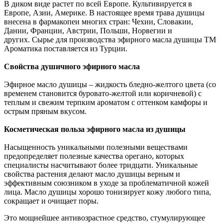
В диком виде растет по всей Европе. Культивируется в
Европе, Азии, Америке. В настоящее время трава душицы
внесена в фармакопеи многих стран: Чехии, Словакии,
Дании, Франции, Австрии, Польши, Норвегии и
других. Сырье для производства эфирного масла душицы ТМ
Ароматика поставляется из Турции.
Свойства душичного эфирного масла
Эфирное масло душицы – жидкость бледно-желтого цвета (со
временем становится буровато-желтой или коричневой) с
теплым и свежим терпким ароматом с оттенком камфоры и
острым пряным вкусом.
Косметическая польза эфирного масла из душицы
Насыщенность уникальными полезными веществами
предопределяет полезные качества орегано, которых
специалисты насчитывают более тридцати. Уникальные
свойства растения делают масло душицы верным и
эффективным союзником в уходе за проблематичной кожей
лица. Масло душицы хорошо тонизирует кожу любого типа,
сокращает и очищает поры.
Это мощнейшее антивозрастное средство, стумулирующее