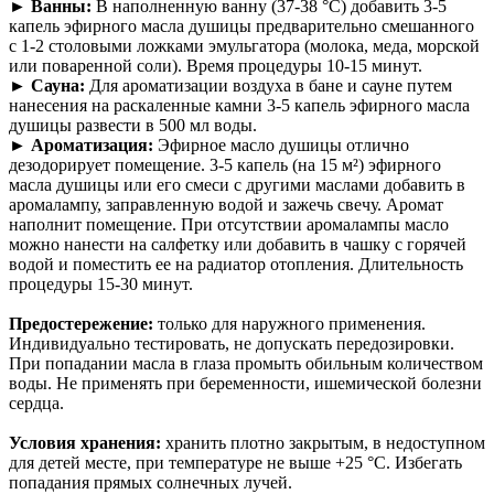
► Ванны:
В наполненную ванну (37-38 °С) добавить 3-5
капель эфирного масла душицы предварительно смешанного
с 1-2 столовыми ложками эмульгатора (молока, меда, морской
или поваренной соли). Время процедуры 10-15 минут.
► Сауна:
Для ароматизации воздуха в бане и сауне путем
нанесения на раскаленные камни 3-5 капель эфирного масла
душицы развести в 500 мл воды.
► Ароматизация:
Эфирное масло душицы отлично
дезодорирует помещение. 3-5 капель (на 15 м²) эфирного
масла душицы или его смеси с другими маслами добавить в
аромалампу, заправленную водой и зажечь свечу. Аромат
наполнит помещение. При отсутствии аромалампы масло
можно нанести на салфетку или добавить в чашку с горячей
водой и поместить ее на радиатор отопления. Длительность
процедуры 15-30 минут.
Предостережение:
только для наружного применения.
Индивидуально тестировать, не допускать передозировки.
При попадании масла в глаза промыть обильным количеством
воды. Не применять при беременности, ишемической болезни
сердца.
Условия хранения:
хранить плотно закрытым, в недоступном
для детей месте, при температуре не выше +25 °С. Избегать
попадания прямых солнечных лучей.