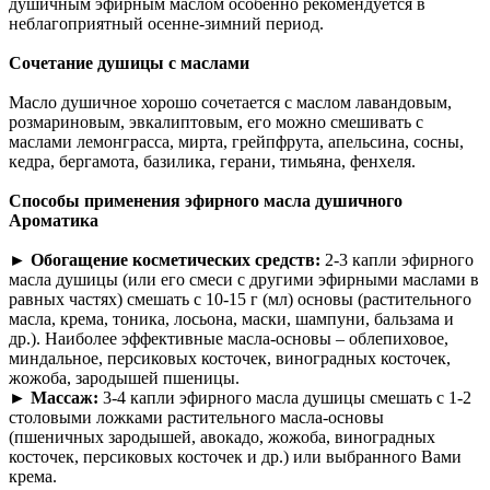
душичным эфирным маслом особенно рекомендуется в
неблагоприятный осенне-зимний период.
Сочетание душицы с маслами
Масло душичное хорошо сочетается с маслом лавандовым,
розмариновым, эвкалиптовым, его можно смешивать с
маслами лемонграсса, мирта, грейпфрута, апельсина, сосны,
кедра, бергамота, базилика, герани, тимьяна, фенхеля.
Способы применения эфирного масла душичного
Ароматика
► Обогащение косметических средств:
2-3 капли эфирного
масла душицы (или его смеси с другими эфирными маслами в
равных частях) смешать с 10-15 г (мл) основы (растительного
масла, крема, тоника, лосьона, маски, шампуни, бальзама и
др.). Наиболее эффективные масла-основы – облепиховое,
миндальное, персиковых косточек, виноградных косточек,
жожоба, зародышей пшеницы.
► Массаж:
3-4 капли эфирного масла душицы смешать с 1-2
столовыми ложками растительного масла-основы
(пшеничных зародышей, авокадо, жожоба, виноградных
косточек, персиковых косточек и др.) или выбранного Вами
крема.