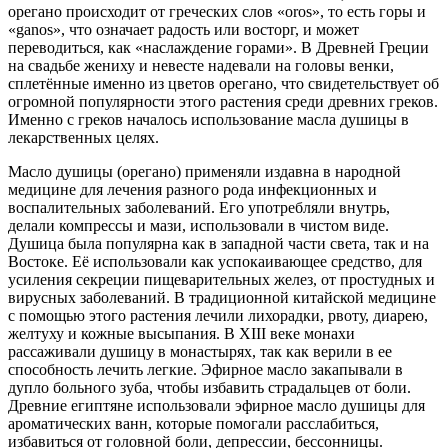
орегано происходит от греческих слов «oros», то есть горы и
«ganos», что означает радость или восторг, и может
переводиться, как «наслаждение горами». В Древней Греции
на свадьбе жениху и невесте надевали на головы венки,
сплетённые именно из цветов орегано, что свидетельствует об
огромной популярности этого растения среди древних греков.
Именно с греков началось использование масла душицы в
лекарственных целях.
Масло душицы (орегано) применяли издавна в народной
медицине для лечения разного рода инфекционных и
воспалительных заболеваний. Его употребляли внутрь,
делали компрессы и мази, использовали в чистом виде.
Душица была популярна как в западной части света, так и на
Востоке. Её использовали как успокаивающее средство, для
усиления секреции пищеварительных желез, от простудных и
вирусных заболеваний. В традиционной китайской медицине
с помощью этого растения лечили лихорадки, рвоту, диарею,
желтуху и кожные высыпания. В XIII веке монахи
рассаживали душицу в монастырях, так как верили в ее
способность лечить легкие. Эфирное масло закапывали в
дупло больного зуба, чтобы избавить страдальцев от боли.
Древние египтяне использовали эфирное масло душицы для
ароматических ванн, которые помогали расслабиться,
избавиться от головной боли, депрессии, бессонницы.