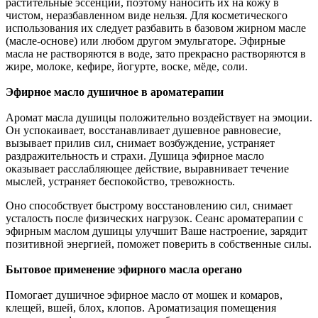
растительные эссенции, поэтому наносить их на кожу в
чистом, неразбавленном виде нельзя. Для косметического
использования их следует разбавить в базовом жирном масле
(масле-основе) или любом другом эмульгаторе. Эфирные
масла не растворяются в воде, зато прекрасно растворяются в
жире, молоке, кефире, йогурте, воске, мёде, соли.
Эфирное масло душичное в ароматерапии
Аромат масла душицы положительно воздействует на эмоции.
Он успокаивает, восстанавливает душевное равновесие,
вызывает прилив сил, снимает возбуждение, устраняет
раздражительность и страхи. Душица эфирное масло
оказывает расслабляющее действие, выравнивает течение
мыслей, устраняет беспокойство, тревожность.
Оно способствует быстрому восстановлению сил, снимает
усталость после физических нагрузок. Сеанс ароматерапии с
эфирным маслом душицы улучшит Ваше настроение, зарядит
позитивной энергией, поможет поверить в собственные силы.
Бытовое применение эфирного масла орегано
Помогает душичное эфирное масло от мошек и комаров,
клещей, вшей, блох, клопов. Ароматизация помещения