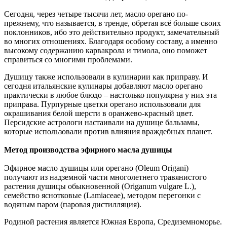
Сегодня, через четыре тысячи лет, масло орегано по-
прежнему, что называется, в тренде, обретая всё больше своих
поклонников, ибо это действительно продукт, замечательный
во многих отношениях. Благодаря особому составу, а именно
высокому содержанию карвакрола и тимола, оно поможет
справиться со многими проблемами.
Душицу также использовали в кулинарии как приправу. И
сегодня итальянские кулинары добавляют масло орегано
практически в любое блюдо – настолько популярна у них эта
приправа. Пурпурные цветки орегано использовали для
окрашивания белой шерсти в оранжево-красный цвет.
Персидские астрологи настаивали на душице бальзамы,
которые использовали против влияния враждебных планет.
Метод производства эфирного масла душицы
Эфирное масло душицы или орегано (Oleum Origani)
получают из надземной части многолетнего травянистого
растения душицы обыкновенной (Origanum vulgare L.),
семейство яснотковые (Lamiaceae), методом перегонки с
водяным паром (паровая дистилляция).
Родиной растения является Южная Европа, Средиземноморье.