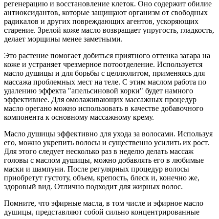
регенерацию и восстановление клеток. Оно содержит обилие
антиоксидантов, которые защищают организм от свободных
радикалов и других повреждающих агентов, ускоряющих
старение. Зрелой коже масло возвращает упругость, гладкость,
делает морщины менее заметными.
Это растение помогает добиться приятного оттенка загара на
коже и устраняет чрезмерное потоотделение. Используется
масло душицы и для борьбы с целлюлитом, применяясь для
массажа проблемных мест на теле. С этим маслом работа по
удалению эффекта "апельсиновой корки" будет намного
эффективнее. Для омолаживающих массажных процедур
масло орегано можно использовать в качестве добавочного
компонента к основному массажному крему.
Масло душицы эффективно для ухода за волосами. Используя
его, можно укрепить волосы и существенно усилить их рост.
Для этого следует несколько раз в неделю делать массаж
головы с маслом душицы, можно добавлять его в любимые
маски и шампуни. После регулярных процедур волосы
приобретут густоту, объем, крепость, блеск и, конечно же,
здоровый вид. Отлично подходит для жирных волос.
Помните, что эфирные масла, в том числе и эфирное масло
душицы, представляют собой сильно концентрированные